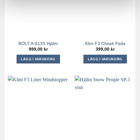
BOLT A-613S Hjälm
Klim F3 Cheek Pads
999,00
kr
399,00
kr
LÄGG I VARUKORG
LÄGG I VARUKORG
Den
Den
här
här
produkten
produkten
har
har
flera
flera
varianter.
varianter.
De
De
olika
olika
alternativen
alternativen
kan
kan
väljas
väljas
på
på