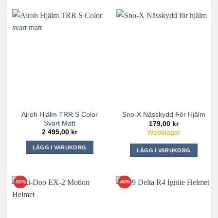
här
produkten
produkten
har
har
flera
flera
varianter.
varianter.
De
De
olika
olika
alternativen
alternativen
kan
kan
väljas
väljas
på
på
produktsidan
Airoh Hjälm TRR S Color
Sno-X Nässkydd För Hjälm
produktsidan
Svart Matt
179,00
kr
2 495,00
kr
Webblager
LÄGG I VARUKORG
LÄGG I VARUKORG
Den
här
produkten
-40%
-50%
har
flera
varianter.