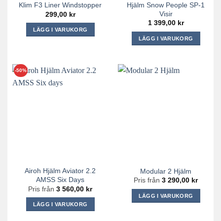
Hjälm Snow People SP-1
Klim F3 Liner Windstopper
produktsidan
produktsidan
Visir
299,00
kr
1 399,00
kr
LÄGG I VARUKORG
LÄGG I VARUKORG
Den
Den
här
här
produkten
produkten
-50%
har
har
flera
flera
varianter.
varianter.
De
De
olika
olika
alternativen
alternativen
kan
kan
väljas
väljas
på
på
produktsidan
Airoh Hjälm Aviator 2.2
Modular 2 Hjälm
produktsidan
AMSS Six Days
Pris från
3 290,00
kr
Pris från
3 560,00
kr
LÄGG I VARUKORG
LÄGG I VARUKORG
Den
Den
här