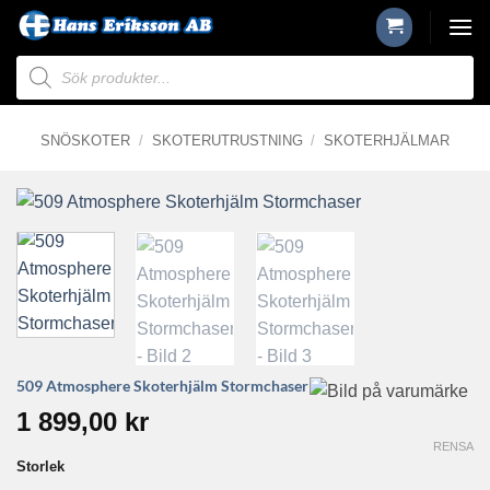
Skip
to
Produktsökning
content
SNÖSKOTER
/
SKOTERUTRUSTNING
/
SKOTERHJÄLMAR
509 Atmosphere Skoterhjälm Stormchaser
1 899,00
kr
RENSA
Storlek