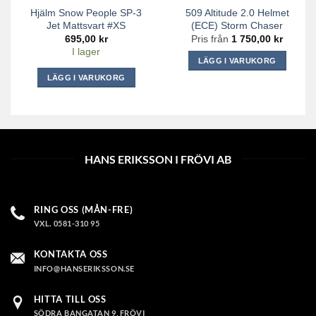
på
produktsidan
Hjälm Snow People SP-3
509 Altitude 2.0 Helmet
produktsidan
Jet Mattsvart #XS
(ECE) Storm Chaser
695,00
kr
Pris från
1 750,00
kr
I lager
LÄGG I VARUKORG
Den
LÄGG I VARUKORG
här
produkten
har
flera
varianter.
HANS ERIKSSON I FRÖVI AB
De
olika
alternativen
RING OSS (MÅN-FRE)
kan
VXL. 0581-310 95
väljas
på
KONTAKTA OSS
produktsidan
INFO@HANSERIKSSON.SE
HITTA TILL OSS
SÖDRA BANGATAN 9, FRÖVI