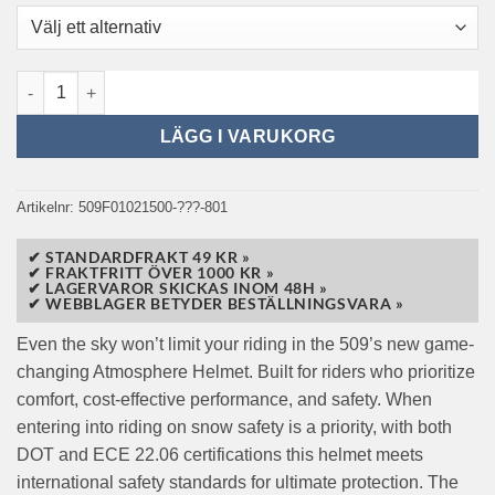
509 Atmosphere Skoterhjälm Stormchaser mängd
LÄGG I VARUKORG
Artikelnr:
509F01021500-???-801
✔ STANDARDFRAKT 49 KR »
✔ FRAKTFRITT ÖVER 1000 KR »
✔ LAGERVAROR SKICKAS INOM 48H »
✔ WEBBLAGER BETYDER BESTÄLLNINGSVARA »
Even the sky won’t limit your riding in the 509’s new game-
changing Atmosphere Helmet. Built for riders who prioritize
comfort, cost-effective performance, and safety. When
entering into riding on snow safety is a priority, with both
DOT and ECE 22.06 certifications this helmet meets
international safety standards for ultimate protection. The