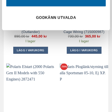
GODKÄNN UTVALDA
Can-Am Halkskydd Fotsteg
Can-Am Ens. Alimenta.
(Outlander)
Cage Wiring (715000987)
Det
Det
Det
Det
890,00
kr
445,00
kr
730,00
kr
365,00
kr
ursprungliga
nuvarande
ursprungliga
nuvara
I lager
I lager
priset
priset
priset
priset
var:
är:
var:
är:
890,00 kr.
445,00 kr.
730,00 kr.
365,00 
LÄGG I VARUKORG
LÄGG I VARUKORG
-70%