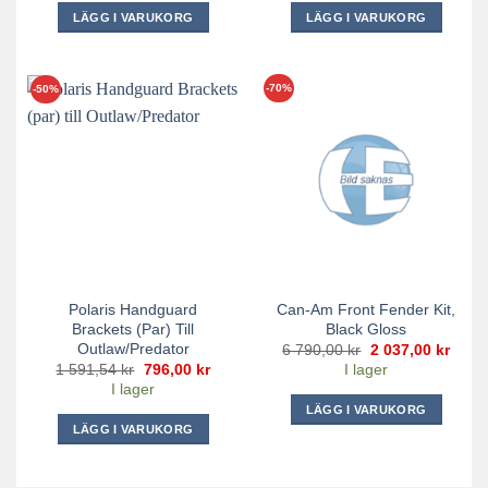
2
1
3
3
LÄGG I VARUKORG
LÄGG I VARUKORG
589,03 kr.
295,00 kr.
690,00 kr.
137,0
-70%
-50%
Polaris Handguard
Can-Am Front Fender Kit,
Brackets (par) Till
Black Gloss
Outlaw/Predator
Det
Det
6 790,00
kr
2 037,00
kr
ursprungliga
nuva
Det
Det
1 591,54
kr
796,00
kr
I lager
priset
priset
ursprungliga
nuvarande
I lager
var:
är:
priset
priset
6
2
var:
är:
LÄGG I VARUKORG
790,00 kr.
037,0
1
796,00 kr.
LÄGG I VARUKORG
591,54 kr.