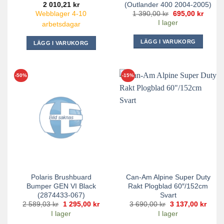
(Outlander 400 2004-2005)
2 010,21
kr
Det
Det
1 390,00
kr
695,00
kr
Webblager 4-10
ursprungliga
nuvar
I lager
arbetsdagar
priset
priset
var:
är:
1
695,00
LÄGG I VARUKORG
LÄGG I VARUKORG
390,00 kr.
-50%
-15%
Polaris Brushbuard
Can-Am Alpine Super Duty
Bumper GEN VI Black
Rakt Plogblad 60″/152cm
(2874433-067)
Svart
Det
Det
Det
Det
2 589,03
kr
1 295,00
kr
3 690,00
kr
3 137,00
kr
ursprungliga
nuvarande
ursprungliga
nuva
I lager
I lager
priset
priset
priset
priset
var:
är:
var:
är: