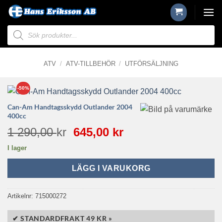
Skip
to
Produktsökning
content
ATV
/
ATV-TILLBEHÖR
/
UTFÖRSÄLJNING
-50%
Can-Am Handtagsskydd Outlander 2004
400cc
Det
Det
1 290,00
kr
645,00
kr
ursprungliga
nuvarande
I lager
priset
priset
var:
är:
LÄGG I VARUKORG
1
645,00 kr.
290,00 kr.
Artikelnr:
715000272
✔ STANDARDFRAKT 49 KR »