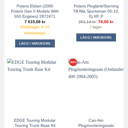
Polaris Elstart (2000
Polaris Ploglänk/styrning
Polaris Gen II Models With
Till Alla Sportsman 05-10,
550 Engines) 2872471
Ej XP. P
Det
Det
7 615,08
kr
261,14
kr
78,00
kr
ursprungliga
nuvara
Webblager 4-10
I lager
priset
priset
var:
är:
arbetsdagar
261,14 kr.
78,00 kr
LÄGG I VARUKORG
LÄGG I VARUKORG
-50%
EDGE Touring Modular
Can-Am
Touring Trunk Base Kit
Plogmonteringssats