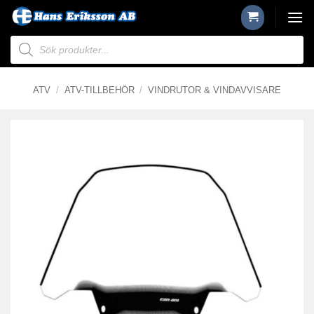
Skip
to
Produktsökning
content
ATV
/
ATV-TILLBEHÖR
/
VINDRUTOR & VINDAVVISARE