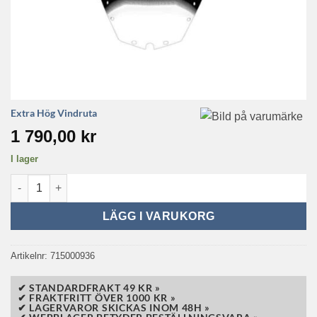
Extra Hög Vindruta
1 790,00
kr
I lager
Extra hög vindruta mängd
LÄGG I VARUKORG
Artikelnr:
715000936
✔ STANDARDFRAKT 49 KR »
✔ FRAKTFRITT ÖVER 1000 KR »
✔ LAGERVAROR SKICKAS INOM 48H »