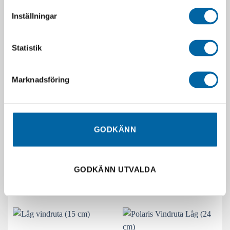
RELATERADE PRODUKTER
Inställningar
Statistik
SLUT I LAGER
Marknadsföring
GODKÄNN
Can-Am Driver Full Wrap
Vinduta Flare Kimpex YA:
Handguards
660/700
1 890,00
kr
2 999,00
kr
I lager
Slutsåld
GODKÄNN UTVALDA
LÄGG I VARUKORG
LÄGG I VARUKORG