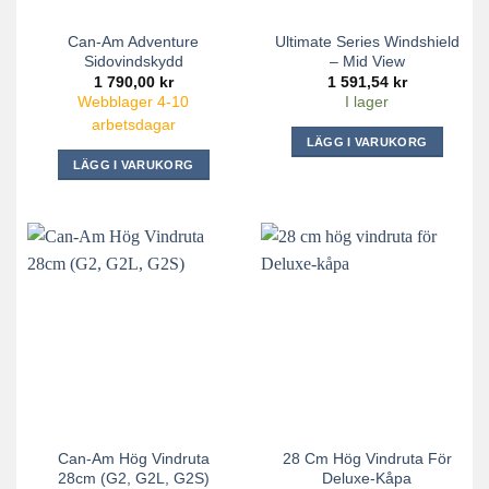
Can-Am Adventure
Ultimate Series Windshield
Sidovindskydd
– Mid View
1 790,00
kr
1 591,54
kr
Webblager 4-10
I lager
arbetsdagar
LÄGG I VARUKORG
LÄGG I VARUKORG
Can-Am Hög Vindruta
28 Cm Hög Vindruta För
28cm (G2, G2L, G2S)
Deluxe-Kåpa