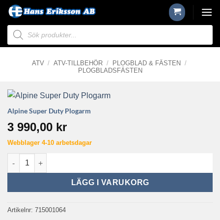
Skip
to
Produktsökning
content
ATV
/
ATV-TILLBEHÖR
/
PLOGBLAD & FÄSTEN
/
PLOGBLADSFÄSTEN
Alpine Super Duty Plogarm
3 990,00
kr
Webblager 4-10 arbetsdagar
Alpine Super Duty Plogarm mängd
LÄGG I VARUKORG
Artikelnr:
715001064