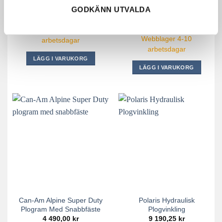
GODKÄNN UTVALDA
Polaris Integrated Plow
Glacier® HD Plow Mount
Mount Frame Attachment
2 764,10
kr
3 037,26
kr
Webblager 4-10
Webblager 4-10
arbetsdagar
arbetsdagar
LÄGG I VARUKORG
LÄGG I VARUKORG
Can-Am Alpine Super Duty
Polaris Hydraulisk
Plogram Med Snabbfäste
Plogvinkling
4 490,00
kr
9 190,25
kr