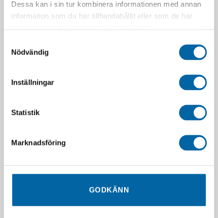
Dessa kan i sin tur kombinera informationen med annan
information som du har tillhandahållit eller som de har
samlat in när du har använt deras tjänster.
Samtyckesval
Nödvändig
Quick Pin Till Warn
1500mm Push Broom Tool
Plogblad
– Front Brush Part
170,00
kr
5 020,00
kr
I lager
I lager
Inställningar
LÄGG I VARUKORG
LÄGG I VARUKORG
Statistik
Marknadsföring
GODKÄNN