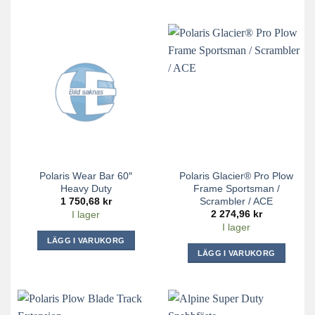
Polaris Wear Bar 60″
Polaris Glacier® Pro Plow
Heavy Duty
Frame Sportsman /
Scrambler / ACE
1 750,68
kr
2 274,96
kr
I lager
I lager
LÄGG I VARUKORG
LÄGG I VARUKORG