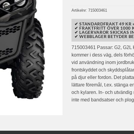
Artikelnr:
715003461
✔ STANDARDFRAKT 49 KR 
✔ FRAKTFRITT ÖVER 1000 K
✔ LAGERVAROR SKICKAS I
✔ WEBBLAGER BETYDER BE
715003461 Passar: G2, G2L Kr
kommer i dess väg, dels förhö
vid användning inom jordbruk
frontskyddet och skyddsplåta
på djur eller fordon. Det plat
lättare föremål, t.ex. stänga
och kylaren. In- och utvändig
inte med bandsatser och plog