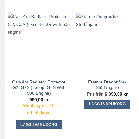
Can-Am Radiator Protector
Främre Dragonfire-
G2, G2S (except G2S With
Stötfångare
500 Engine)
Pris från
6 390,00
kr
990,00
kr
LÄGG I VARUKORG
Webblager 4-10
Den
arbetsdagar
här
LÄGG I VARUKORG
produkten
har