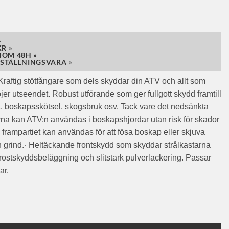
»
R »
NOM 48H »
STÄLLNINGSVARA »
aftig stötfångare som dels skyddar din ATV och allt som
jer utseendet. Robust utförande som ger fullgott skydd framtill
, boskapsskötsel, skogsbruk osv. Tack vare det nedsänkta
rna kan ATV:n användas i boskapshjordar utan risk för skador
ta frampartiet kan användas för att fösa boskap eller skjuva
 en grind.· Heltäckande frontskydd som skyddar strålkastarna
 rostskyddsbeläggning och slitstark pulverlackering. Passar
ar.