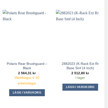
Polaris Rear Brushguard –
2882023 (K-Rack Ext Rr
Black
Base Smf (4 Inch)
2 564,31
kr
2 512,80
kr
Webblager 4-10
I lager
arbetsdagar
LÄGG I VARUKORG
LÄGG I VARUKORG