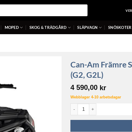
VE
MOPED
SKOG & TRÄDGÅRD
SLÄPVAGN
SNÖSKOTER
Can-Am Främre S
(G2, G2L)
4 590,00
kr
Webblager 4-10 arbetsdagar
Can-Am Främre Stötfångare R