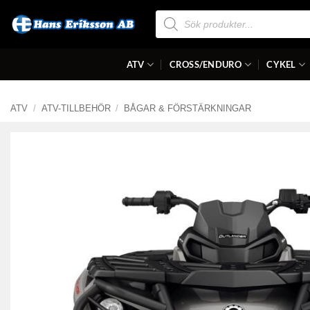
Skip
Produktsökning
to
content
ATV
CROSS/ENDURO
CYKEL
ATV
/
ATV-TILLBEHÖR
/
BÅGAR & FÖRSTÄRKNINGAR