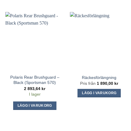
produkten
har
flera
varianter.
De
olika
alternativen
kan
väljas
på
produktsidan
Polaris Rear Brushguard –
Räckesförlängning
Black (Sportsman 570)
Pris från
1 890,00
kr
2 893,64
kr
LÄGG I VARUKORG
I lager
Den
LÄGG I VARUKORG
här
produkten
har
flera