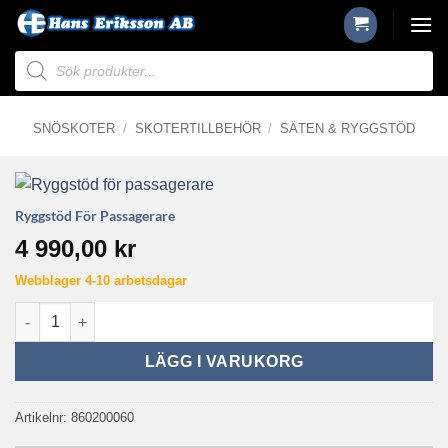
Skip
to
Produktsökning
content
SNÖSKOTER
/
SKOTERTILLBEHÖR
/
SÄTEN & RYGGSTÖD
Ryggstöd För Passagerare
4 990,00
kr
Webblager 4-10 arbetsdagar
Ryggstöd för passagerare mängd
LÄGG I VARUKORG
Artikelnr:
860200060