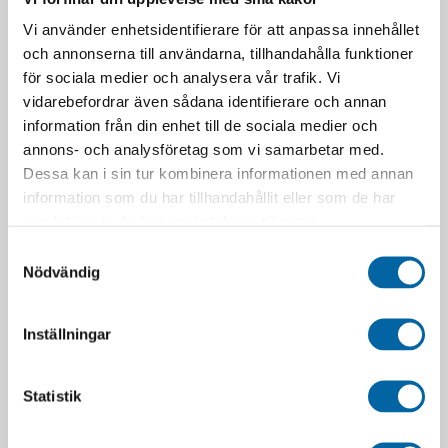
Vi använder enhetsidentifierare för att anpassa innehållet
och annonserna till användarna, tillhandahålla funktioner
för sociala medier och analysera vår trafik. Vi
vidarebefordrar även sådana identifierare och annan
information från din enhet till de sociala medier och
annons- och analysföretag som vi samarbetar med.
RELATERADE PRODUKTER
Dessa kan i sin tur kombinera informationen med annan
information som du har tillhandahållit eller som de har
samlat in när du har använt deras tjänster.
Samtyckesval
Nödvändig
Inställningar
Statistik
Passagerarfotstöd För
Polaris Passargerardyna
Skjutsdyna
IQ 2-Up
790,00
kr
7 203,69
kr