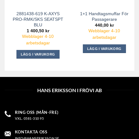
2881438-619 K-AXYS
1+1 Handtagsmuffar För
PRO-RMK/SKS SEATSPT
Passagerare
BLU
440,00
kr
1 400,50
kr
Webblager 4-10
Webblager 4-10
arbetsdagar
arbetsdagar
LÄGG I VARUKORG
LÄGG I VARUKORG
HANS ERIKSSON I FRÖVI AB
RING OSS (MÅN-FRE)
VXL. 0581-310 95
KONTAKTA OSS
INFO@HANSERIKSSON.SE