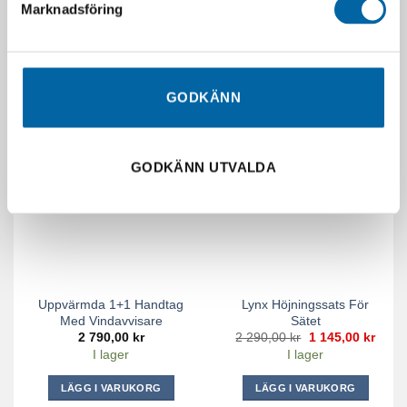
Marknadsföring
Webblager 4-10
Webblager 4-10
arbetsdagar
arbetsdagar
LÄGG I VARUKORG
LÄGG I VARUKORG
GODKÄNN
-50%
GODKÄNN UTVALDA
Uppvärmda 1+1 Handtag
Lynx Höjningssats För
Med Vindavvisare
Sätet
Det
Det
2 790,00
kr
2 290,00
kr
1 145,00
kr
ursprungliga
nuva
I lager
I lager
priset
priset
var:
är:
2
1
LÄGG I VARUKORG
LÄGG I VARUKORG
290,00 kr.
145,0