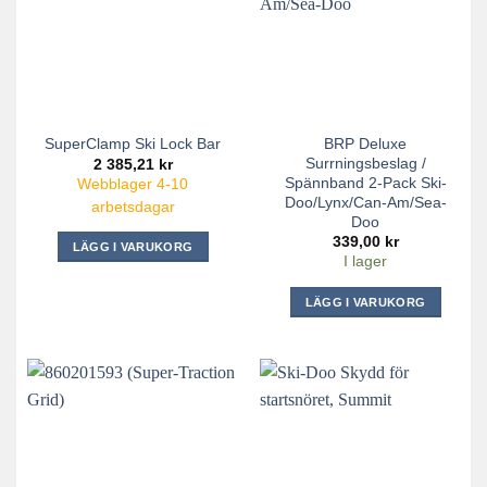
BRP Deluxe
SuperClamp Ski Lock Bar
Surrningsbeslag /
2 385,21
kr
Spännband 2-Pack Ski-
Webblager 4-10
Doo/Lynx/Can-Am/Sea-
arbetsdagar
Doo
339,00
kr
LÄGG I VARUKORG
I lager
LÄGG I VARUKORG