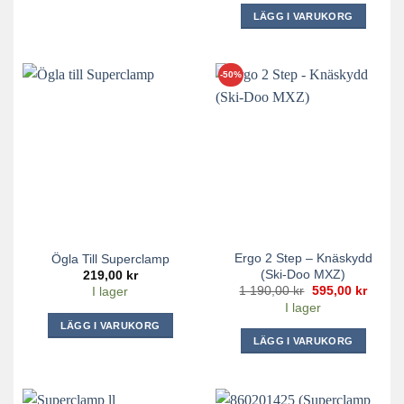
LÄGG I VARUKORG
-50%
Ergo 2 Step – Knäskydd
Ögla Till Superclamp
(Ski-Doo MXZ)
219,00
kr
Det
Det
1 190,00
kr
595,00
kr
I lager
ursprungliga
nuvar
I lager
priset
priset
var:
är:
LÄGG I VARUKORG
1
595,00
LÄGG I VARUKORG
190,00 kr.