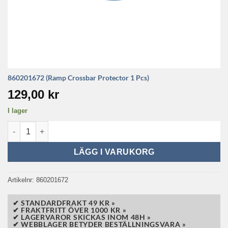
860201672 (Ramp Crossbar Protector 1 Pcs)
129,00
kr
I lager
860201672 (Ramp Crossbar Protector 1 Pcs) mängd
LÄGG I VARUKORG
Artikelnr:
860201672
✔ STANDARDFRAKT 49 KR »
✔ FRAKTFRITT ÖVER 1000 KR »
✔ LAGERVAROR SKICKAS INOM 48H »
✔ WEBBLAGER BETYDER BESTÄLLNINGSVARA »