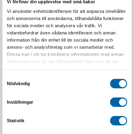
Vi förfinar din upplevelse med små kakor
Vi använder enhetsidentifierare för att anpassa innehållet
och annonserna till användarna, tillhandahålla funktioner
för sociala medier och analysera vår trafik. Vi
vidarebefordrar även sådana identifierare och annan
RELATERADE PRODUKTER
information från din enhet till de sociala medier och
annons- och analysföretag som vi samarbetar med.
Dessa kan i sin tur kombinera informationen med annan
information som du har tillhandahållit eller som de har
samlat in när du har använt deras tjänster.
Samtyckesval
Nödvändig
Inställningar
Ventil Med Snöfilter För
Supertrac Deck Hook
Luftintagsbox (REV Gen4
209,00
kr
Statistik
850 E-TEC, 600R E-TEC,
I lager
600 EFI)
339,00
kr
LÄGG I VARUKORG