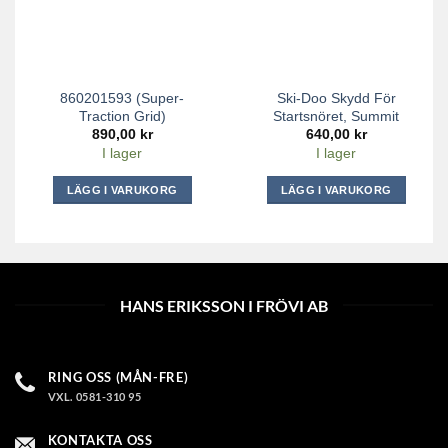
860201593 (Super-
Ski-Doo Skydd För
Traction Grid)
Startsnöret, Summit
890,00
kr
640,00
kr
I lager
I lager
LÄGG I VARUKORG
LÄGG I VARUKORG
HANS ERIKSSON I FRÖVI AB
RING OSS (MÅN-FRE)
VXL. 0581-310 95
KONTAKTA OSS