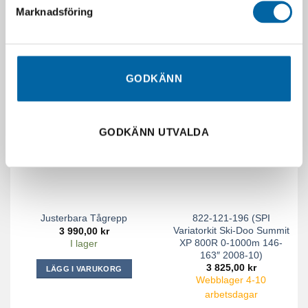
I lager
Marknadsföring
LÄGG I VARUKORG
GODKÄNN
GODKÄNN UTVALDA
822-121-196 (SPI
Justerbara Tågrepp
Variatorkit Ski-Doo Summit
3 990,00
kr
XP 800R 0-1000m 146-
I lager
163″ 2008-10)
3 825,00
kr
LÄGG I VARUKORG
Webblager 4-10
arbetsdagar