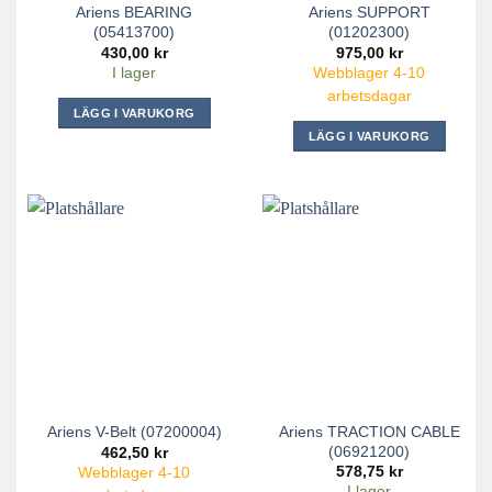
Ariens BEARING
Ariens SUPPORT
(05413700)
(01202300)
430,00
kr
975,00
kr
I lager
Webblager 4-10
arbetsdagar
LÄGG I VARUKORG
LÄGG I VARUKORG
Ariens TRACTION CABLE
Ariens V-Belt (07200004)
(06921200)
462,50
kr
578,75
kr
Webblager 4-10
I lager