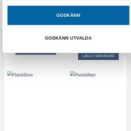
GODKÄNN
Ariens CABLE BBC
Ariens BELT (07204300)
(06918900)
297,50
kr
GODKÄNN UTVALDA
836,25
kr
I lager
I lager
LÄGG I VARUKORG
LÄGG I VARUKORG