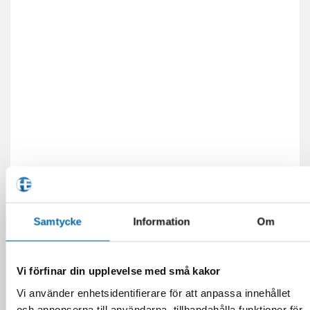
Samtycke
Information
Om
RELATERADE PRODUKTER
Vi förfinar din upplevelse med små kakor
Vi använder enhetsidentifierare för att anpassa innehållet
och annonserna till användarna, tillhandahålla funktioner för