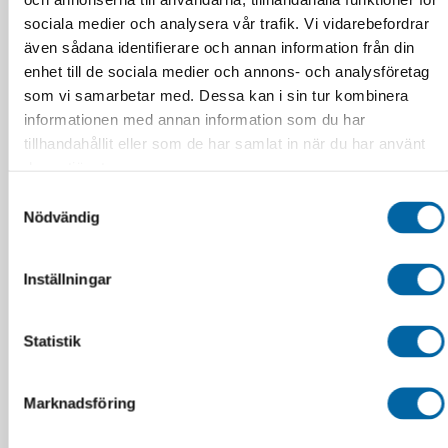
sociala medier och analysera vår trafik. Vi vidarebefordrar
även sådana identifierare och annan information från din
enhet till de sociala medier och annons- och analysföretag
som vi samarbetar med. Dessa kan i sin tur kombinera
informationen med annan information som du har
tillhandahållit eller som de har samlat in när du har använt
deras tjänster.
Ariens V-BELT, Bruk A
Ariens HUB (02438900)
Samtyckesval
07200623 (07200020)
1 637,50
kr
Nödvändig
496,25
kr
Webblager 4-10
I lager
arbetsdagar
LÄGG I VARUKORG
Inställningar
LÄGG I VARUKORG
Statistik
Marknadsföring