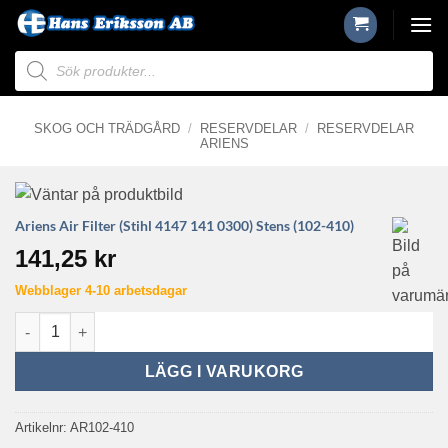
Skip
to
Produktsökning
content
SKOG OCH TRÄDGÅRD
/
RESERVDELAR
/
RESERVDELAR
ARIENS
Ariens Air Filter (Stihl 4147 141 0300) Stens (102-410)
141,25
kr
Webblager 4-10 arbetsdagar
Ariens Air Filter (Stihl 4147 141 0300) Stens (102-410) mängd
LÄGG I VARUKORG
Artikelnr:
AR102-410