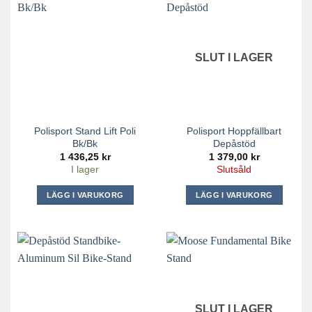
SLUT I LAGER
Polisport Stand Lift Poli
Polisport Hoppfällbart
Bk/Bk
Depåstöd
1 436,25
kr
1 379,00
kr
I lager
Slutsåld
LÄGG I VARUKORG
LÄGG I VARUKORG
SLUT I LAGER