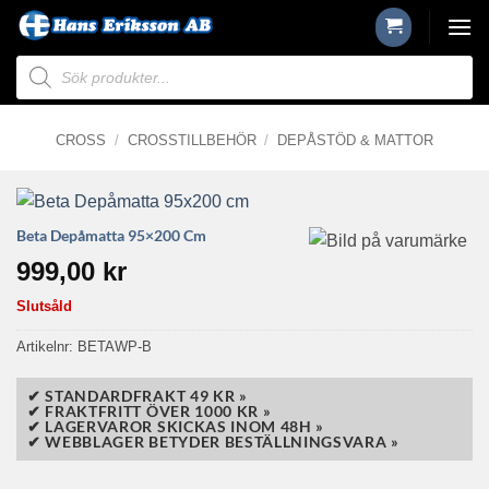
Skip
to
Produktsökning
content
CROSS
/
CROSSTILLBEHÖR
/
DEPÅSTÖD & MATTOR
Beta Depåmatta 95×200 Cm
999,00
kr
Slutsåld
Artikelnr:
BETAWP-B
✔ STANDARDFRAKT 49 KR »
✔ FRAKTFRITT ÖVER 1000 KR »
✔ LAGERVAROR SKICKAS INOM 48H »
✔ WEBBLAGER BETYDER BESTÄLLNINGSVARA »