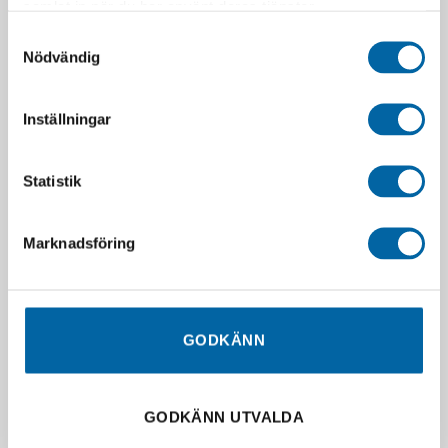
samlat in när du har använt deras tjänster.
Samtyckesval
Nödvändig
TwinAir
UFO Tyborn Foldable Bike
Depåmatta/Miljömatta
Stand
190X80cm
679,00
kr
Inställningar
727,00
kr
I lager
Slutsåld
LÄGG I VARUKORG
Statistik
LÄGG I VARUKORG
Marknadsföring
GODKÄNN
SLUT I LAGER
GODKÄNN UTVALDA