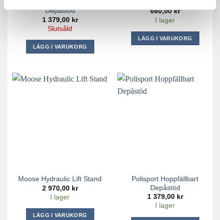
Polisport Hoppfällbart
Depåstöd Fram Fs-9
Depåstöd
660,00
kr
1 379,00
kr
I lager
Slutsåld
LÄGG I VARUKORG
LÄGG I VARUKORG
Polisport Hoppfällbart
Moose Hydraulic Lift Stand
Depåstöd
2 970,00
kr
1 379,00
kr
I lager
I lager
LÄGG I VARUKORG