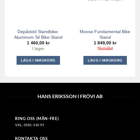
Depåstöd Standbike-
Moose Fundamental Bike
Aluminum Sil Bike-Stand
Stand
1 460,00
kr
1 849,00
kr
I lager
Slutsåld
LÄGG I VARUKORG
LÄGG I VARUKORG
HANS ERIKSSON I FRÖVI AB
RING OSS (MÅN-FRE)
VXL. 0581-310 95
KONTAKTA OSS