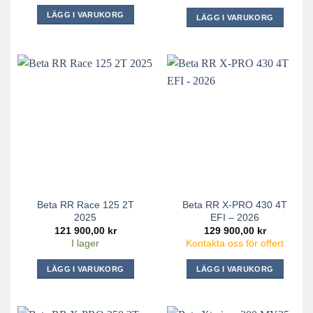
var:
är:
129
89
LÄGG I VARUKORG
LÄGG I VARUKORG
900,00 kr.
900,00 kr.
Beta RR Race 125 2T
Beta RR X-PRO 430 4T
2025
EFI – 2026
121 900,00
kr
129 900,00
kr
I lager
Kontakta oss för offert
LÄGG I VARUKORG
LÄGG I VARUKORG