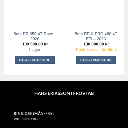
Beta RR 350 4T Race –
Beta RR X-PRO 480 4T
2026
EFI – 2026
139 900,00
kr
130 900,00
kr
I lager
Kontakta oss för offert
LÄGG I VARUKORG
LÄGG I VARUKORG
HANS ERIKSSON I FRÖVI AB
RING OSS (MÅN-FRE)
VXL. 0581-310 95