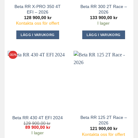
Beta RR X-PRO 350 4T
Beta RR 300 2T Race –
EFI – 2026
2026
128 900,00
kr
133 900,00
kr
Kontakta oss för offert
I lager
LÄGG I VARUKORG
LÄGG I VARUKORG
-31%
Beta RR 125 2T Race –
Beta RR 430 4T EFI 2024
2026
129 900,00
kr
Det
Det
89 900,00
kr
121 900,00
kr
ursprungliga
nuvarande
I lager
Kontakta oss för offert
priset
priset