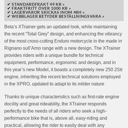
✔ STANDARDFRAKT 49 KR »
✔ FRAKTFRITT ÖVER 1000 KR »
✔ LAGERVAROR SKICKAS INOM 48H »
✔ WEBBLAGER BETYDER BESTÄLLNINGSVARA »
Beta’s XTrainer gets an updated look, while maintaining
the recent “Total Grey” design, and enhancing the vibrancy
of the most cross-cutting Enduro motorcycle in the made in
Rignano sull’Arno range with a new design. The XTrainer
provides riders with a unique bundle for technical
equipment, performance, ergonomic and design, and in
this year’s new Model, it boasts a completely new 250 2Str
engine, inheriting the recent technical solutions employed
in the XPRO, updated to adapt to its milder nature
Thanks to unique characteristics such as first-rate engine
docility and great rideability, the XTrainer responds
perfectly to the needs of all riders who seek a high-
performance bike that is, above all, easy-riding and
practical, allowing the rider to easily deal with any