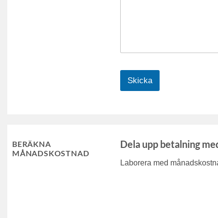
Skicka
Dela upp betalning me
BERÄKNA
MÅNADSKOSTNAD
Laborera med månadskostnad