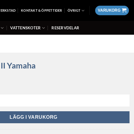
VARUKORG
VERKSTAD
KONTAKT & ÖPPETTIDER
ÖVRIGT
VATTENSKOTER
RESERVDELAR
 II Yamaha
ängd
LÄGG I VARUKORG