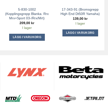
5-830-1002
17-343-91 (Bromsgrepp
(Kopplingsgrepp Blanka. Rrx
High End Dt50R Yamaha)
Mrx+Sport 03-/Rrx/Mrt)
139,00
kr
209,00
kr
I lager
I lager
LÄGG I VARUKORG
LÄGG I VARUKORG