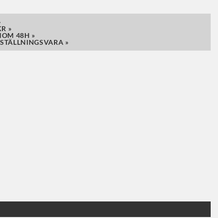
»
R »
NOM 48H »
STÄLLNINGSVARA »