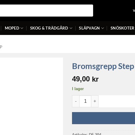
MOPED
SKOG & TRÄDGÅRD
SLÄPVAGN
SNÖSKOTER
P
Bromsgrepp Step
49,00
kr
I lager
Bromsgrepp Step II Yamaha m
Artikelnr:
D5-394