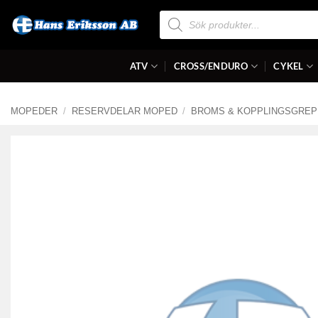
Skip
Produktsökning
to
content
ATV
CROSS/ENDURO
CYKEL
MOPEDER
/
RESERVDELAR MOPED
/
BROMS & KOPPLINGSGREP