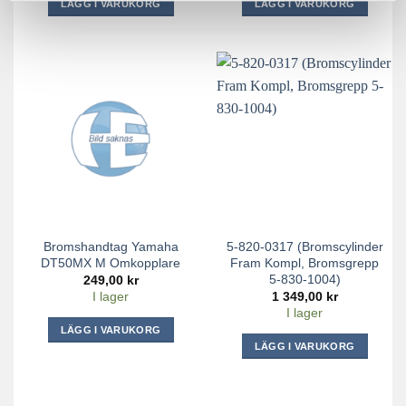
LÄGG I VARUKORG
LÄGG I VARUKORG
Bromshandtag Yamaha
5-820-0317 (Bromscylinder
DT50MX M Omkopplare
Fram Kompl, Bromsgrepp
5-830-1004)
249,00
kr
1 349,00
kr
I lager
I lager
LÄGG I VARUKORG
LÄGG I VARUKORG