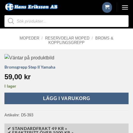
Skip
to
Produktsökning
content
MOPEDER
/
RESERVDELAR MOPED
/
BROMS &
KOPPLINGSGREPP
Bromsgrepp Step II Yamaha
59,00
kr
I lager
LÄGG I VARUKORG
Artikelnr:
D5-393
✔ STANDARDFRAKT 49 KR »
✔ FRAKTFRITT ÖVER 1000 KR »