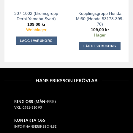
307-1002 (Bromsgrepp
Kopplingsgrepp Honda
Derbi Yamaha Svart)
Mt50 (Honda 53178-399-
70)
109,00
kr
109,00
kr
Webblager
I lager
LÄGG I VARUKORG
LÄGG I VARUKORG
HANS ERIKSSON I FRÖVI AB
RING OSS (MÅN-FRE)
VXL. 0581-310 95
KONTAKTA OSS
INFO@HANSERIKSSON.SE