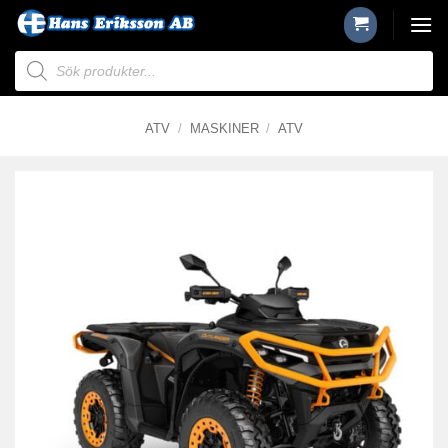
Skip
to
Produktsökning
content
ATV
/
MASKINER
/
ATV