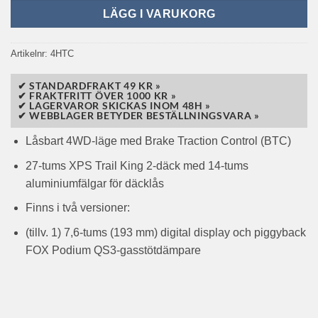
LÄGG I VARUKORG
Artikelnr:
4HTC
✔ STANDARDFRAKT 49 KR »
✔ FRAKTFRITT ÖVER 1000 KR »
✔ LAGERVAROR SKICKAS INOM 48H »
✔ WEBBLAGER BETYDER BESTÄLLNINGSVARA »
Låsbart 4WD-läge med Brake Traction Control (BTC)
27-tums XPS Trail King 2-däck med 14-tums
aluminiumfälgar för däcklås
Finns i två versioner:
(tillv. 1) 7,6-tums (193 mm) digital display och piggyback
FOX Podium QS3-gasstötdämpare