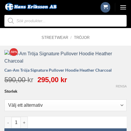
Skip
to
Produktsökning
content
STREETWEAR
/
TRÖJOR
-50%
Can-Am Tröja Signature Pullover Hoodie Heather Charcoal
Det
Det
590,00
kr
295,00
kr
ursprungliga
nuvarande
RENSA
Storlek
priset
priset
var:
är:
590,00 kr.
295,00 kr.
Can-Am Tröja Signature Pullover Hoodie Heather Charcoal män