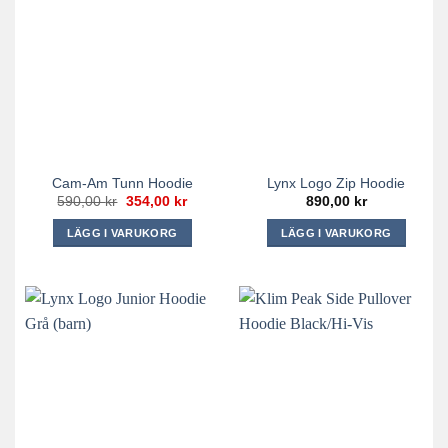
varianter.
De
olika
alternativen
kan
väljas
på
produktsidan
Cam-Am Tunn Hoodie
Lynx Logo Zip Hoodie
Det
Det
590,00
kr
354,00
kr
890,00
kr
ursprungliga
nuvarande
priset
priset
LÄGG I VARUKORG
LÄGG I VARUKORG
var:
är:
590,00 kr.
354,00 kr.
Den
Den
här
här
produkten
produkten
har
har
flera
flera
varianter.
varianter.
De
De
olika
olika
alternativen
alternativen
kan
kan