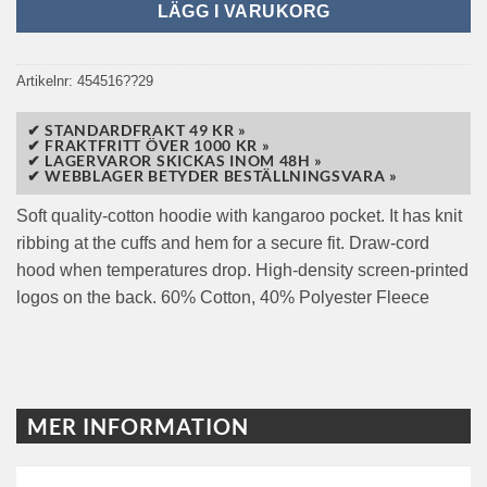
LÄGG I VARUKORG
Artikelnr:
454516??29
✔ STANDARDFRAKT 49 KR »
✔ FRAKTFRITT ÖVER 1000 KR »
✔ LAGERVAROR SKICKAS INOM 48H »
✔ WEBBLAGER BETYDER BESTÄLLNINGSVARA »
Soft quality-cotton hoodie with kangaroo pocket. It has knit
ribbing at the cuffs and hem for a secure fit. Draw-cord
hood when temperatures drop. High-density screen-printed
logos on the back. 60% Cotton, 40% Polyester Fleece
MER INFORMATION