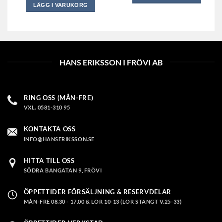
LÄGG I VARUKORG
Den
Den
här
här
produkten
produkten
har
har
flera
flera
varianter.
HANS ERIKSSON I FRÖVI AB
varianter.
De
De
olika
olika
alternativen
RING OSS (MÅN-FRE)
alternativen
kan
VXL. 0581-310 95
kan
väljas
väljas
på
KONTAKTA OSS
på
produktsidan
INFO@HANSERIKSSON.SE
produktsidan
HITTA TILL OSS
SÖDRA BANGATAN 9, FRÖVI
ÖPPETTIDER FÖRSÄLJNING & RESERVDELAR
MÅN-FRE 08.30 - 17.00 & LÖR 10-13 (LÖR STÄNGT V.25-33)