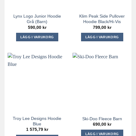
väljas
väljas
på
på
Lynx Logo Junior Hoodie
Klim Peak Side Pullover
produktsidan
produktsidan
Grå (barn)
Hoodie Black/Hi-Vis
590,00
kr
799,00
kr
LÄGG I VARUKORG
LÄGG I VARUKORG
Den
Den
här
här
produkten
produkten
har
har
flera
flera
varianter.
varianter.
De
De
olika
olika
alternativen
alternativen
kan
kan
väljas
väljas
på
på
Troy Lee Designs Hoodie
Ski-Doo Fleece Barn
produktsidan
produktsidan
Blue
690,00
kr
1 575,79
kr
LÄGG I VARUKORG