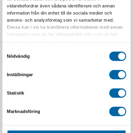
vidarebefordrar även sådana identifierare och annan
information från din enhet till de sociala medier och
annons- och analysföretag som vi samarbetar med.
Dessa kan i sin tur kombinera informationen med annan
information som du har tillhandahållit eller som de har
samlat in när du har använt deras tjänster.
Samtyckesval
Nödvändig
RELATERADE PRODUKTER
Inställningar
-40%
Statistik
Marknadsföring