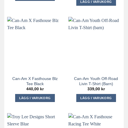
LÄGG I VARUKORG
309,00 kr.
155,00 kr.
Den
Den
här
här
produkten
produkten
har
har
flera
flera
varianter.
varianter.
De
De
olika
olika
alternativen
alternativen
kan
kan
väljas
väljas
på
på
produktsidan
Can-Am X Fasthouse Blz
Can-Am Youth Off-Road
produktsidan
Tee Black
Livin T-Shirt (barn)
440,00
kr
339,00
kr
LÄGG I VARUKORG
LÄGG I VARUKORG
Den
Den
här
här
produkten
produkten
har
har