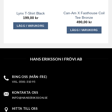
väljas
väljas
på
på
Can-Am X Fasthouse Coil
Lynx T-Shirt Black
produktsidan
produktsidan
Tee Bronze
199,00
kr
490,00
kr
LÄGG I VARUKORG
LÄGG I VARUKORG
Den
Den
här
här
produkten
produkten
har
har
flera
flera
varianter.
HANS ERIKSSON I FRÖVI AB
varianter.
De
De
olika
olika
alternativen
RING OSS (MÅN-FRE)
alternativen
kan
VXL. 0581-310 95
kan
väljas
väljas
på
KONTAKTA OSS
på
produktsidan
INFO@HANSERIKSSON.SE
produktsidan
HITTA TILL OSS