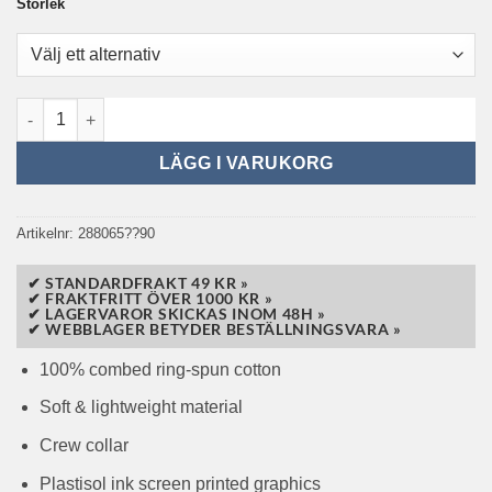
Storlek
Can-Am X Fasthouse Coil Tee Black mängd
LÄGG I VARUKORG
Artikelnr:
288065??90
✔ STANDARDFRAKT 49 KR »
✔ FRAKTFRITT ÖVER 1000 KR »
✔ LAGERVAROR SKICKAS INOM 48H »
✔ WEBBLAGER BETYDER BESTÄLLNINGSVARA »
100% combed ring-spun cotton
Soft & lightweight material
Crew collar
Plastisol ink screen printed graphics