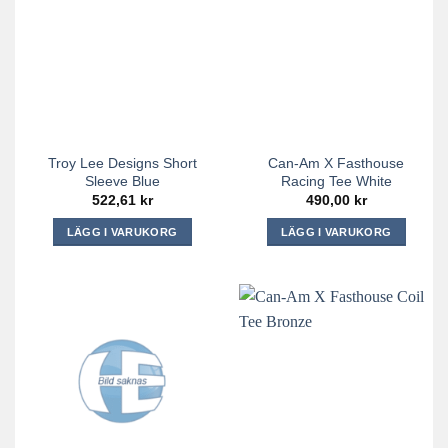
flera
flera
varianter.
varianter.
De
De
olika
olika
alternativen
alternativen
kan
kan
väljas
väljas
på
på
Troy Lee Designs Short
Can-Am X Fasthouse
produktsidan
produktsidan
Sleeve Blue
Racing Tee White
522,61
kr
490,00
kr
LÄGG I VARUKORG
LÄGG I VARUKORG
Den
Den
här
här
produkten
produkten
har
har
flera
flera
varianter.
varianter.
De
De
olika
olika
alternativen
alternativen
kan
kan