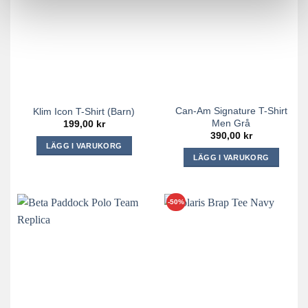
alternativen
kan
väljas
på
produktsidan
Can-Am Signature T-Shirt
Klim Icon T-Shirt (barn)
Men Grå
199,00
kr
390,00
kr
LÄGG I VARUKORG
LÄGG I VARUKORG
Den
Den
här
här
produkten
produkten
-50%
har
har
flera
flera
varianter.
varianter.
De
De
olika
olika
alternativen
alternativen
kan
kan
väljas