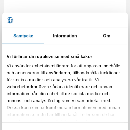
Samtycke
Information
Om
Vi förfinar din upplevelse med små kakor
Vi använder enhetsidentifierare för att anpassa innehållet
och annonserna till användarna, tillhandahålla funktioner
för sociala medier och analysera vår trafik. Vi
vidarebefordrar även sådana identifierare och annan
information från din enhet till de sociala medier och
annons- och analysföretag som vi samarbetar med.
Dessa kan i sin tur kombinera informationen med annan
information som du har tillhandahållit eller som de har
samlat in när du har använt deras tjänster.
DU KANSKE OCKSÅ GILLAR …