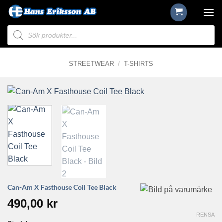
Skip
to
Produktsökning
content
STREETWEAR
/
T-SHIRTS
Can-Am X Fasthouse Coil Tee Black
490,00
kr
RENSA