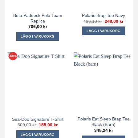
väljas
på
på
produktsidan
Beta Paddock Polo Team
Polaris Brap Tee Navy
produktsidan
Replica
Det
Det
496,10
kr
248,00
kr
ursprungliga
nuvara
706,00
kr
priset
priset
LÄGG I VARUKORG
var:
är:
LÄGG I VARUKORG
496,10 kr.
248,00 
Den
Den
här
här
produkten
produkten
-50%
har
har
flera
flera
varianter.
varianter.
De
De
olika
olika
alternativen
alternativen
kan
kan
väljas
väljas
på
på
produktsidan
Polaris Eat Sleep Brap Tee
Sea-Doo Signature T-Shirt
produktsidan
Black (barn)
Det
Det
309,00
kr
155,00
kr
ursprungliga
nuvarande
348,24
kr
priset
priset
LÄGG I VARUKORG
var:
är: