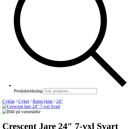
Produktsökning
Cyklar
/
Cykel
/
Barncyklar
/
24"
Crescent Jare 24″ 7-vxl Svart