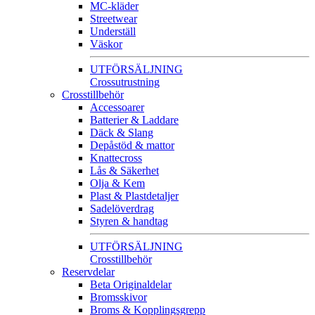
MC-kläder
Streetwear
Underställ
Väskor
UTFÖRSÄLJNING
Crossutrustning
Crosstillbehör
Accessoarer
Batterier & Laddare
Däck & Slang
Depåstöd & mattor
Knattecross
Lås & Säkerhet
Olja & Kem
Plast & Plastdetaljer
Sadelöverdrag
Styren & handtag
UTFÖRSÄLJNING
Crosstillbehör
Reservdelar
Beta Originaldelar
Bromsskivor
Broms & Kopplingsgrepp