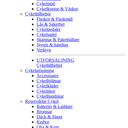
Cykelstöd
Cykelkorgar & Väskor
Cykeltillbehör
Flaskor & Flaskställ
Lås & Säkerhet
Cykelpedaler
Cykelsadel
Skärmar & Pakethållare
Styren & handtag
Verktyg
UTFÖRSÄLJNING
Cykeltillbehör
Cykelutrustning
Accessoarer
Cykelhjälmar
Cykelkläder
Cykelskor
Cykelhandskar
Reservdelar Cykel
Batterier & Laddare
Bromsar
Däck & Slang
Kedjor
Olja & Kem