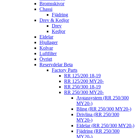
Bromsskivor
Chassi
Fjädring
Drev & Kedjor
Drev
Kedjor
Eldelar
Hjullager
Kolvar
Luftfilter
Övrigt
Reservdelar Beta
Factory Parts
RR 125/200 18-19
RR 125/200 MY20-
RR 250/300 18-19
RR 250/300 MY20-
Avgassystem (RR 250/300
MY20-)
Bling (RR 250/300 MY20-)
Drivlina (RR 250/300
MY20-)
Eldelar (RR 250/300 MY20-)
Fjädring (RR 250/300
MY20-)