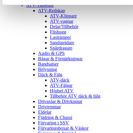
ATV-Tillbehör
ATV-Redskap
ATV-Klippare
ATV-vagnar
Delar/Tillbehör
Flishugg
Lastramper
Sandspridare
Spårdragare
Audio & GPS
Bågar & Förstärkningar
Bandsatser
Belysning
Däck & Fälg
ATV-däck
ATV-Fälgar
Hjulset ATV
Tillbehör ATV däck & fälg
Drivaxlar & Drivknutar
Drivremmar
Eldelar
Fjädring & Chassi
Förvaring i SSV
Förvaringsboxar & Väskor