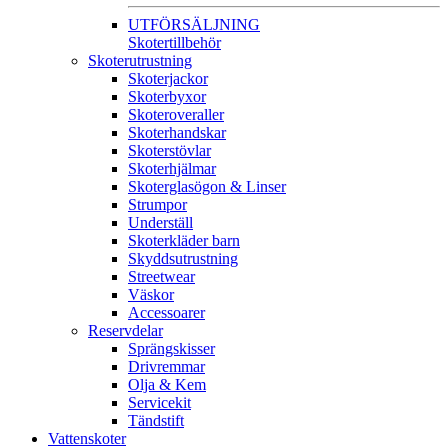
UTFÖRSÄLJNING
Skotertillbehör
Skoterutrustning
Skoterjackor
Skoterbyxor
Skoteroveraller
Skoterhandskar
Skoterstövlar
Skoterhjälmar
Skoterglasögon & Linser
Strumpor
Underställ
Skoterkläder barn
Skyddsutrustning
Streetwear
Väskor
Accessoarer
Reservdelar
Sprängskisser
Drivremmar
Olja & Kem
Servicekit
Tändstift
Vattenskoter