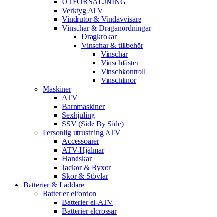
UTFÖRSÄLJNING
Verktyg ATV
Vindrutor & Vindavvisare
Vinschar & Draganordningar
Dragkrokar
Vinschar & tillbehör
Vinschar
Vinschfästen
Vinschkontroll
Vinschlinor
Maskiner
ATV
Barnmaskiner
Sexhjuling
SSV (Side By Side)
Personlig utrustning ATV
Accessoarer
ATV-Hjälmar
Handskar
Jackor & Byxor
Skor & Stövlar
Batterier & Laddare
Batterier elfordon
Batterier el-ATV
Batterier elcrossar