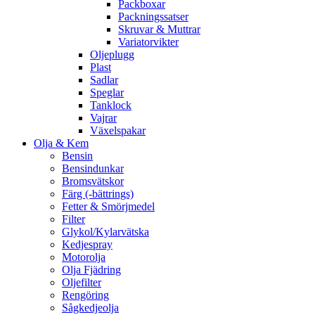
Packboxar
Packningssatser
Skruvar & Muttrar
Variatorvikter
Oljeplugg
Plast
Sadlar
Speglar
Tanklock
Vajrar
Växelspakar
Olja & Kem
Bensin
Bensindunkar
Bromsvätskor
Färg (-bättrings)
Fetter & Smörjmedel
Filter
Glykol/Kylarvätska
Kedjespray
Motorolja
Olja Fjädring
Oljefilter
Rengöring
Sågkedjeolja