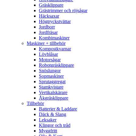
Gräsklippare
Grästrimmer och röjsågar
Häcksaxar
Högtryckstvättar
Jordborr
Jordfräsar
Kombimaskiner
Maskiner + tillbehör
Kompostkvarnar
Lövblåsar
Motorsågar
Robotgräsklippare
Snöslungor
Sopmaskiner
Sprutaggregat
Stamkvistare
Vertikalskärare
Åkgräsklippare
Tillbehör
Batterier & Laddare
Däck & Slang
Leksaker
Klingor och tråd
Myggfritt