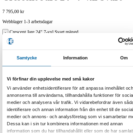
7 795,00
kr
Webblager 1-3 arbetsdagar
Crescent Jare 24" 7-vxl Svart mängd
Lägg i varukorg
Artikelnr:
CEYPC4473001
Kategori:
24"
Etiketter:
24
,
Barn
,
tum
Samtycke
Information
Om
✔ Standardfrakt 49 kr »
✔ Fraktfritt över 1000 kr »
✔ Lagervaror skickas inom 48h »
✔ Webblager betyder beställningsvara »
Vi förfinar din upplevelse med små kakor
×
Leveranstid
Vi använder enhetsidentifierare för att anpassa innehållet oc
annonserna till användarna, tillhandahålla funktioner för socia
Lagervaror skickas normalt inom 48h (arbetsdagar).
Reservation för längre tid.
medier och analysera vår trafik. Vi vidarebefordrar även såd
Leveranstider som anges på produkter är preliminära och
identifierare och annan information från din enhet till de socia
förutsätter att leverantören har produkten i lager. Annars
medier och annons- och analysföretag som vi samarbetar m
återkommer vi med leveranstid.
Dessa kan i sin tur kombinera informationen med annan
Fraktkostnad för paket max 20 kg/120 cm:
information som du har tillhandahållit eller som de har samlat