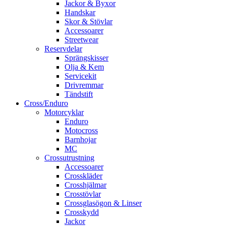
Jackor & Byxor
Handskar
Skor & Stövlar
Accessoarer
Streetwear
Reservdelar
Sprängskisser
Olja & Kem
Servicekit
Drivremmar
Tändstift
Cross/Enduro
Motorcyklar
Enduro
Motocross
Barnhojar
MC
Crossutrustning
Accessoarer
Crosskläder
Crosshjälmar
Crosstövlar
Crossglasögon & Linser
Crosskydd
Jackor