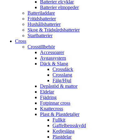
Batterier elcyklar
Batterier elmopeder
Batteriladdare
Fritidsbatterier
Hushållsbatterier
Skog & Trädgårdsbatterier
Startbatterier
Cross
Crosstillbehör
Accessoarer
Avgassystem
Däck & Slang
Crossdäck
Crosslang
Fälg/Hjul
Depåstöd & mattor
Eldelar
Fjädring
Fotpinnar cross
Knattecross
Plast & Plastdetaljer
Fullkit
Gaffelbensskydd
Kedjesläpa
Plastdelar