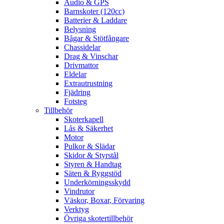
Audio & GPS
Barnskoter (120cc)
Batterier & Laddare
Belysning
Bågar & Stötfångare
Chassidelar
Drag & Vinschar
Drivmattor
Eldelar
Extrautrustning
Fjädring
Fotsteg
Tillbehör
Skoterkapell
Lås & Säkerhet
Motor
Pulkor & Slädar
Skidor & Styrstål
Styren & Handtag
Säten & Ryggstöd
Underkörningsskydd
Vindrutor
Väskor, Boxar, Förvaring
Verktyg
Övriga skotertillbehör