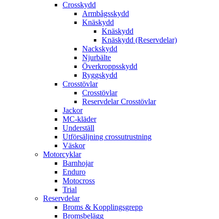
Crosskydd
Armbågsskydd
Knäskydd
Knäskydd
Knäskydd (Reservdelar)
Nackskydd
Njurbälte
Överkroppsskydd
Ryggskydd
Crosstövlar
Crosstövlar
Reservdelar Crosstövlar
Jackor
MC-kläder
Underställ
Utförsäljning crossutrustning
Väskor
Motorcyklar
Barnhojar
Enduro
Motocross
Trial
Reservdelar
Broms & Kopplingsgrepp
Bromsbelägg