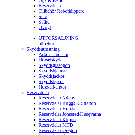
Olja & Kem
Reservdelar
Tillbehör Robotklippare
Sele
Svärd
Övrigt
UTFÖRSÄLJNING
tillbehör
Skyddsutrustning
Arbetshandskar
Hörselskydd
Skyddsglasögon
Skyddshjälmar
Skyddsjackor
Skyddsbyxor
Huggarkängor
Reservdelar
Reservdelar Ariens
Reservdelar Briggs & Stratton
Reservdelar Honda
Reservdelar Jonsered/Husqvarna
Reservdelar Klippo
Reservdelar MTD
Reservdelar Oregon