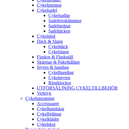
Cykelpumpar
Cykelsadel
Cykelsadlar
Sadelrörsklämmor
Sadelstolpar
Sadeltäcken
Cykelstöd
Däck & Slang
Cykeldäck
Cykelslang
Flaskor & Flaskställ
Skärmar & Pakethållare
Styren & handtag
Cykelhandtag
Cykelstyren
Ringklockor
UTFÖRSÄLJNING CYKELTILLBEHÖR
Verktyg
Cykelutrustning
Accessoarer
Cykelhandskar
Cykelhjälmar
Cykelkläder
Cykelskor