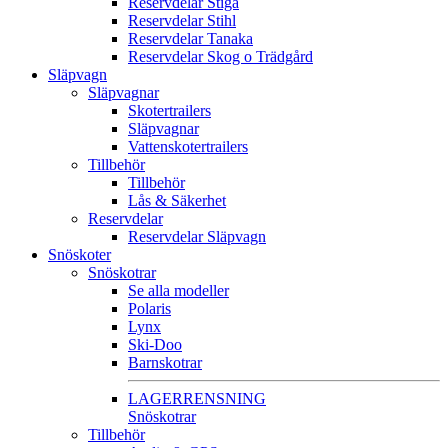
Reservdelar Stiga
Reservdelar Stihl
Reservdelar Tanaka
Reservdelar Skog o Trädgård
Släpvagn
Släpvagnar
Skotertrailers
Släpvagnar
Vattenskotertrailers
Tillbehör
Tillbehör
Lås & Säkerhet
Reservdelar
Reservdelar Släpvagn
Snöskoter
Snöskotrar
Se alla modeller
Polaris
Lynx
Ski-Doo
Barnskotrar
LAGERRENSNING
Snöskotrar
Tillbehör