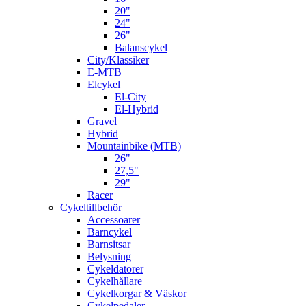
20"
24"
26"
Balanscykel
City/Klassiker
E-MTB
Elcykel
El-City
El-Hybrid
Gravel
Hybrid
Mountainbike (MTB)
26"
27,5"
29"
Racer
Cykeltillbehör
Accessoarer
Barncykel
Barnsitsar
Belysning
Cykeldatorer
Cykelhållare
Cykelkorgar & Väskor
Cykelpedaler