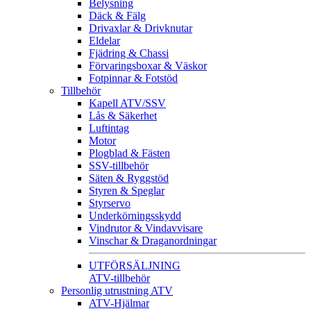
Belysning
Däck & Fälg
Drivaxlar & Drivknutar
Eldelar
Fjädring & Chassi
Förvaringsboxar & Väskor
Fotpinnar & Fotstöd
Tillbehör
Kapell ATV/SSV
Lås & Säkerhet
Luftintag
Motor
Plogblad & Fästen
SSV-tillbehör
Säten & Ryggstöd
Styren & Speglar
Styrservo
Underkörningsskydd
Vindrutor & Vindavvisare
Vinschar & Draganordningar
UTFÖRSÄLJNING
ATV-tillbehör
Personlig utrustning ATV
ATV-Hjälmar