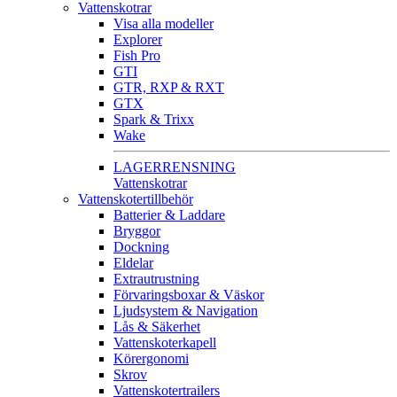
Vattenskotrar
Visa alla modeller
Explorer
Fish Pro
GTI
GTR, RXP & RXT
GTX
Spark & Trixx
Wake
LAGERRENSNING
Vattenskotrar
Vattenskotertillbehör
Batterier & Laddare
Bryggor
Dockning
Eldelar
Extrautrustning
Förvaringsboxar & Väskor
Ljudsystem & Navigation
Lås & Säkerhet
Vattenskoterkapell
Körergonomi
Skrov
Vattenskotertrailers