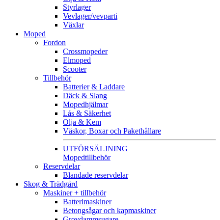
Styrlager
Vevlager/vevparti
Växlar
Moped
Fordon
Crossmopeder
Elmoped
Scooter
Tillbehör
Batterier & Laddare
Däck & Slang
Mopedhjälmar
Lås & Säkerhet
Olja & Kem
Väskor, Boxar och Pakethållare
UTFÖRSÄLJNING
Mopedtillbehör
Reservdelar
Blandade reservdelar
Skog & Trädgård
Maskiner + tillbehör
Batterimaskiner
Betongsågar och kapmaskiner
Grovdammsugare