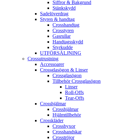
Siffror & Bakgrund
Stänkskydd
Sadelöverdrag
Styren & handtag
Crosshandtag
Crosstyren
Gasrullar
Handtagsskydd
Styrkudde
UTFÖRSÄLJNING
Crossutrustning
Accessoarer
Crossglasögon & Linser
Crossglasögon
Tillbehör Crossglasögon
Linser
Roll-Offs
Tear-Offs
Crosshjälmar
Crosshjälmar
Hjälmtillbehör
Crosskläder
Crossbyxor
Crosshandskar
Crosströjor