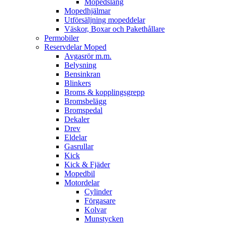
Mopedslang
Mopedhjälmar
Utförsäljning mopeddelar
Väskor, Boxar och Pakethållare
Permobiler
Reservdelar Moped
Avgasrör m.m.
Belysning
Bensinkran
Blinkers
Broms & kopplingsgrepp
Bromsbelägg
Bromspedal
Dekaler
Drev
Eldelar
Gasrullar
Kick
Kick & Fjäder
Mopedbil
Motordelar
Cylinder
Förgasare
Kolvar
Munstycken