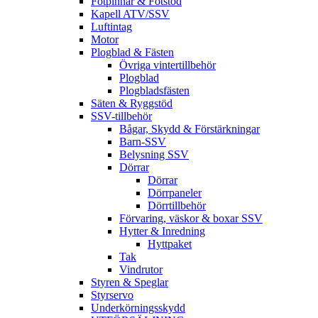
Fotpinnar & Fotstöd
Kapell ATV/SSV
Luftintag
Motor
Plogblad & Fästen
Övriga vintertillbehör
Plogblad
Plogbladsfästen
Säten & Ryggstöd
SSV-tillbehör
Bågar, Skydd & Förstärkningar
Barn-SSV
Belysning SSV
Dörrar
Dörrar
Dörrpaneler
Dörrtillbehör
Förvaring, väskor & boxar SSV
Hytter & Inredning
Hyttpaket
Tak
Vindrutor
Styren & Speglar
Styrservo
Underkörningsskydd