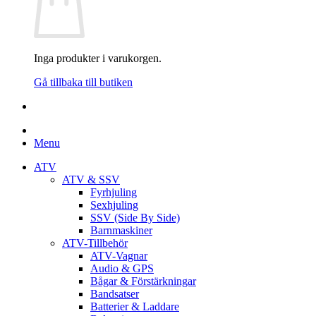
Inga produkter i varukorgen.
Gå tillbaka till butiken
Menu
ATV
ATV & SSV
Fyrhjuling
Sexhjuling
SSV (Side By Side)
Barnmaskiner
ATV-Tillbehör
ATV-Vagnar
Audio & GPS
Bågar & Förstärkningar
Bandsatser
Batterier & Laddare