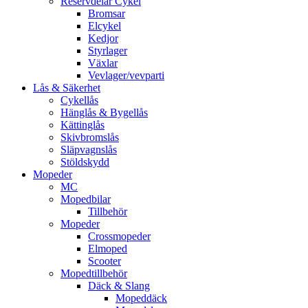
Reservdelar Cykel
Bromsar
Elcykel
Kedjor
Styrlager
Växlar
Vevlager/vevparti
Lås & Säkerhet
Cykellås
Hänglås & Bygellås
Kättinglås
Skivbromslås
Släpvagnslås
Stöldskydd
Mopeder
MC
Mopedbilar
Tillbehör
Mopeder
Crossmopeder
Elmoped
Scooter
Mopedtillbehör
Däck & Slang
Mopeddäck