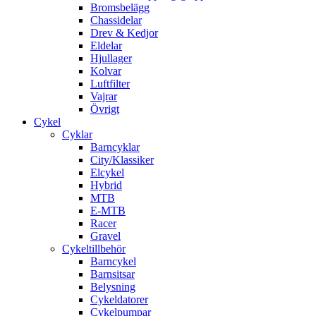
Bromsbelägg
Chassidelar
Drev & Kedjor
Eldelar
Hjullager
Kolvar
Luftfilter
Vajrar
Övrigt
Cykel
Cyklar
Barncyklar
City/Klassiker
Elcykel
Hybrid
MTB
E-MTB
Racer
Gravel
Cykeltillbehör
Barncykel
Barnsitsar
Belysning
Cykeldatorer
Cykelpumpar