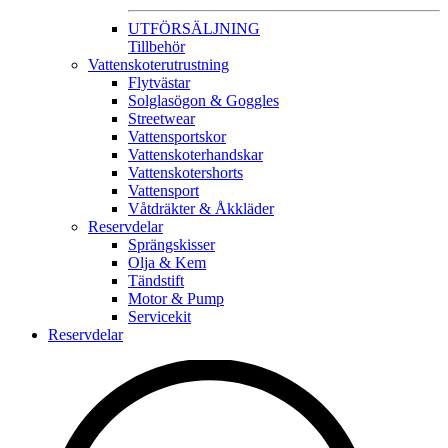
UTFÖRSÄLJNING
Tillbehör
Vattenskoterutrustning
Flytvästar
Solglasögon & Goggles
Streetwear
Vattensportskor
Vattenskoterhandskar
Vattenskotershorts
Vattensport
Våtdräkter & Åkkläder
Reservdelar
Sprängskisser
Olja & Kem
Tändstift
Motor & Pump
Servicekit
Reservdelar