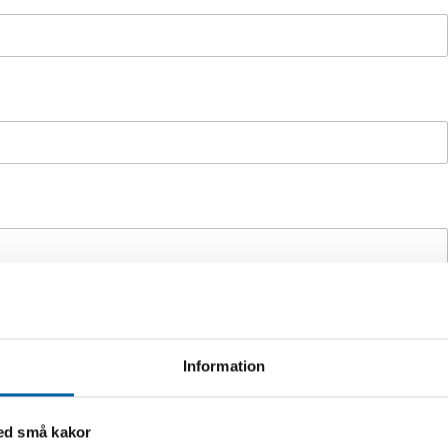
extrautrustning m.m. om du vill ha en offert på en maskin)
*
Information
med små kakor