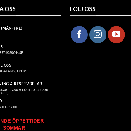
A OSS
FÖLJ OSS
 (MÅN-FRE)
5
SS
SERIKSSON.SE
LL OSS
GATAN 9, FRÖVI
NING & RESERVDELAR
.30 - 17.00 & LÖR: 10-13 (LÖR
5-33)
D
00 - 17.00
NDE ÖPPETTIDER I
SOMMAR