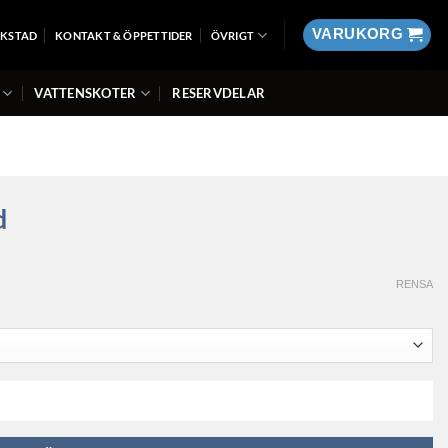
VARUKORG
RKSTAD
KONTAKT & ÖPPETTIDER
ÖVRIGT
VATTENSKOTER
RESERVDELAR
d
RENSA