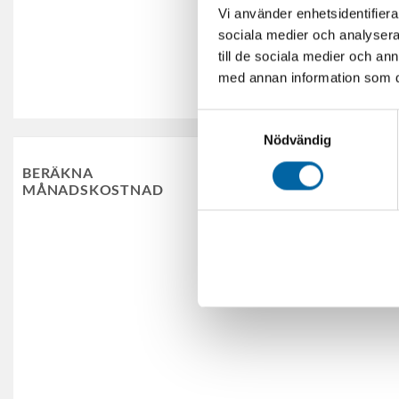
Vi använder enhetsidentifierar
sociala medier och analysera 
Skicka
till de sociala medier och a
med annan information som du 
Samtyckesval
Nödvändig
Dela upp betalning me
BERÄKNA
MÅNADSKOSTNAD
Laborera med månadskostnad