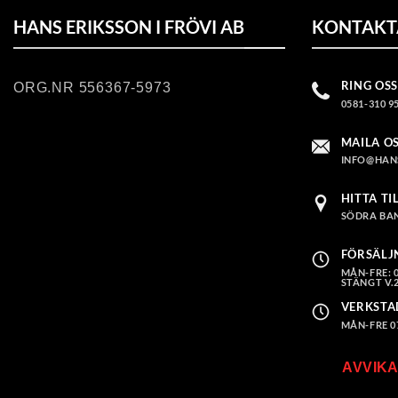
HANS ERIKSSON I FRÖVI AB
KONTAKT
RING OSS
ORG.NR 556367-5973
0581-310 9
MAILA O
INFO@HAN
HITTA TI
SÖDRA BAN
FÖRSÄLJ
MÅN-FRE: 08
STÄNGT V.2
VERKSTA
MÅN-FRE 07.
AVVIKA