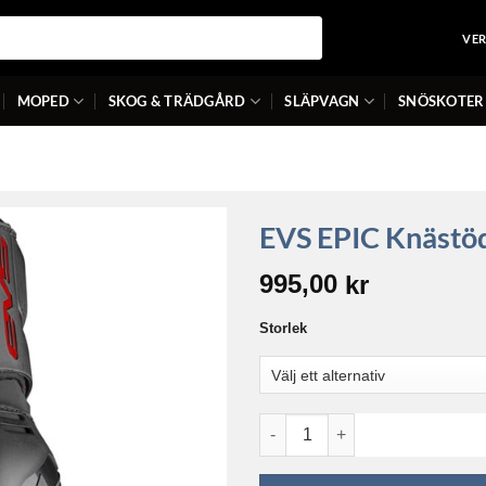
VE
MOPED
SKOG & TRÄDGÅRD
SLÄPVAGN
SNÖSKOTER
EVS EPIC Knästö
995,00
kr
Storlek
EVS EPIC Knästöd mängd