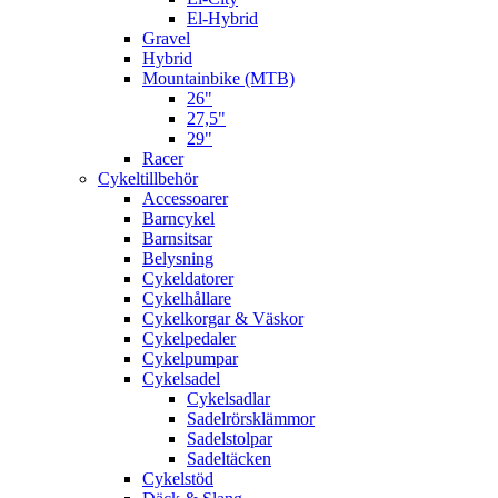
El-Hybrid
Gravel
Hybrid
Mountainbike (MTB)
26"
27,5"
29"
Racer
Cykeltillbehör
Accessoarer
Barncykel
Barnsitsar
Belysning
Cykeldatorer
Cykelhållare
Cykelkorgar & Väskor
Cykelpedaler
Cykelpumpar
Cykelsadel
Cykelsadlar
Sadelrörsklämmor
Sadelstolpar
Sadeltäcken
Cykelstöd