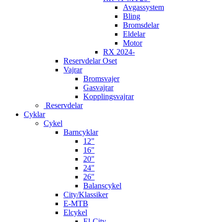
Avgassystem
Bling
Bromsdelar
Eldelar
Motor
RX 2024-
Reservdelar Oset
Vajrar
Bromsvajer
Gasvajrar
Kopplingsvajrar
Reservdelar
Cyklar
Cykel
Barncyklar
12"
16"
20"
24"
26"
Balanscykel
City/Klassiker
E-MTB
Elcykel
El-City