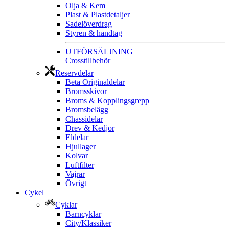
Olja & Kem
Plast & Plastdetaljer
Sadelöverdrag
Styren & handtag
UTFÖRSÄLJNING
Crosstillbehör
Reservdelar
Beta Originaldelar
Bromsskivor
Broms & Kopplingsgrepp
Bromsbelägg
Chassidelar
Drev & Kedjor
Eldelar
Hjullager
Kolvar
Luftfilter
Vajrar
Övrigt
Cykel
Cyklar
Barncyklar
City/Klassiker