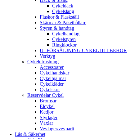
Däck & Slang
Cykeldäck
Cykelslang
Flaskor & Flaskställ
Skärmar & Pakethållare
Styren & handtag
Cykelhandtag
Cykelstyren
Ringklockor
UTFÖRSÄLJNING CYKELTILLBEHÖR
Verktyg
Cykelutrustning
Accessoarer
Cykelhandskar
Cykelhjälmar
Cykelkläder
Cykelskor
Reservdelar Cykel
Bromsar
Elcykel
Kedjor
Styrlager
Växlar
Vevlager/vevparti
Lås & Säkerhet