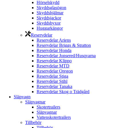
Hörselskydd
Skyddsglasögon
Skyddshjälmar
Skyddsjackor
Skyddsbyxor
Huggarkängor
Reservdelar
Reservdelar Ariens
Reservdelar Briggs & Stratton
Reservdelar Honda
Reservdelar Jonsered/Husqvarna
Reservdelar Klippo
Reservdelar MTD
Reservdelar Oregon
Reservdelar Stiga
Reservdelar Stihl
Reservdelar Tanaka
Reservdelar Skog o Trädgård
Släpvagn
Släpvagnar
Skotertrailers
Släpvagnar
Vattenskotertrailers
Tillbehör
Tillbehör