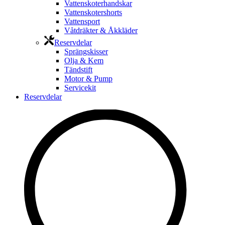
Vattenskoterhandskar
Vattenskotershorts
Vattensport
Våtdräkter & Åkkläder
Reservdelar
Sprängskisser
Olja & Kem
Tändstift
Motor & Pump
Servicekit
Reservdelar