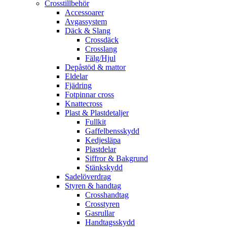
Crosstillbehör
Accessoarer
Avgassystem
Däck & Slang
Crossdäck
Crosslang
Fälg/Hjul
Depåstöd & mattor
Eldelar
Fjädring
Fotpinnar cross
Knattecross
Plast & Plastdetaljer
Fullkit
Gaffelbensskydd
Kedjesläpa
Plastdelar
Siffror & Bakgrund
Stänkskydd
Sadelöverdrag
Styren & handtag
Crosshandtag
Crosstyren
Gasrullar
Handtagsskydd