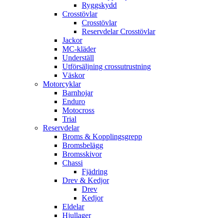
Ryggskydd
Crosstövlar
Crosstövlar
Reservdelar Crosstövlar
Jackor
MC-kläder
Underställ
Utförsäljning crossutrustning
Väskor
Motorcyklar
Barnhojar
Enduro
Motocross
Trial
Reservdelar
Broms & Kopplingsgrepp
Bromsbelägg
Bromsskivor
Chassi
Fjädring
Drev & Kedjor
Drev
Kedjor
Eldelar
Hjullager