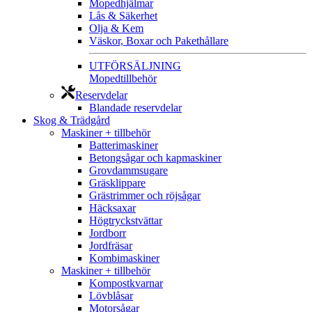
Mopedhjälmar
Lås & Säkerhet
Olja & Kem
Väskor, Boxar och Pakethållare
UTFÖRSÄLJNING
Mopedtillbehör
Reservdelar
Blandade reservdelar
Skog & Trädgård
Maskiner + tillbehör
Batterimaskiner
Betongsågar och kapmaskiner
Grovdammsugare
Gräsklippare
Grästrimmer och röjsågar
Häcksaxar
Högtryckstvättar
Jordborr
Jordfräsar
Kombimaskiner
Maskiner + tillbehör
Kompostkvarnar
Lövblåsar
Motorsågar