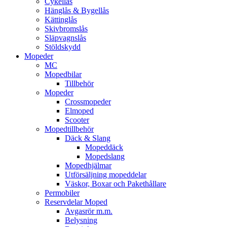
Cykellås
Hänglås & Bygellås
Kättinglås
Skivbromslås
Släpvagnslås
Stöldskydd
Mopeder
MC
Mopedbilar
Tillbehör
Mopeder
Crossmopeder
Elmoped
Scooter
Mopedtillbehör
Däck & Slang
Mopeddäck
Mopedslang
Mopedhjälmar
Utförsäljning mopeddelar
Väskor, Boxar och Pakethållare
Permobiler
Reservdelar Moped
Avgasrör m.m.
Belysning