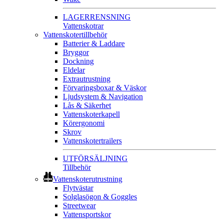
LAGERRENSNING
Vattenskotrar
Vattenskotertillbehör
Batterier & Laddare
Bryggor
Dockning
Eldelar
Extrautrustning
Förvaringsboxar & Väskor
Ljudsystem & Navigation
Lås & Säkerhet
Vattenskoterkapell
Körergonomi
Skrov
Vattenskotertrailers
UTFÖRSÄLJNING
Tillbehör
Vattenskoterutrustning
Flytvästar
Solglasögon & Goggles
Streetwear
Vattensportskor