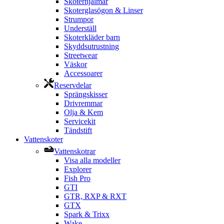
Skoterhjälmar
Skoterglasögon & Linser
Strumpor
Underställ
Skoterkläder barn
Skyddsutrustning
Streetwear
Väskor
Accessoarer
Reservdelar
Sprängskisser
Drivremmar
Olja & Kem
Servicekit
Tändstift
Vattenskoter
Vattenskotrar
Visa alla modeller
Explorer
Fish Pro
GTI
GTR, RXP & RXT
GTX
Spark & Trixx
Wake