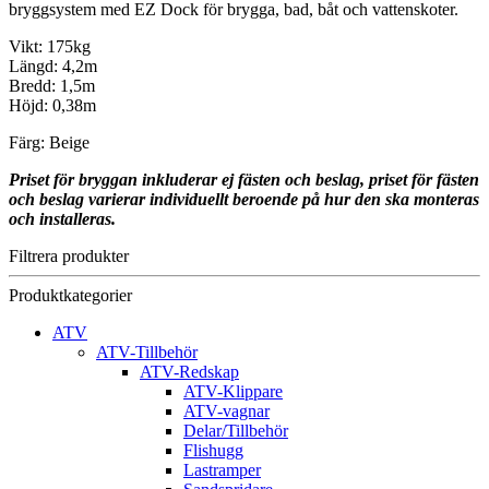
bryggsystem med EZ Dock för brygga, bad, båt och vattenskoter.
Vikt: 175kg
Längd: 4,2m
Bredd: 1,5m
Höjd: 0,38m
Färg: Beige
Priset för bryggan inkluderar ej fästen och beslag, priset för fästen
och beslag varierar individuellt beroende på hur den ska monteras
och installeras.
Filtrera produkter
Produktkategorier
ATV
ATV-Tillbehör
ATV-Redskap
ATV-Klippare
ATV-vagnar
Delar/Tillbehör
Flishugg
Lastramper