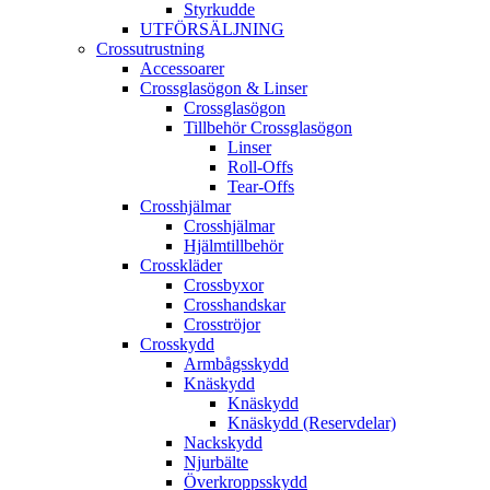
Styrkudde
UTFÖRSÄLJNING
Crossutrustning
Accessoarer
Crossglasögon & Linser
Crossglasögon
Tillbehör Crossglasögon
Linser
Roll-Offs
Tear-Offs
Crosshjälmar
Crosshjälmar
Hjälmtillbehör
Crosskläder
Crossbyxor
Crosshandskar
Crosströjor
Crosskydd
Armbågsskydd
Knäskydd
Knäskydd
Knäskydd (Reservdelar)
Nackskydd
Njurbälte
Överkroppsskydd