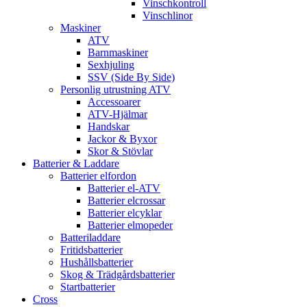
Vinschkontroll
Vinschlinor
Maskiner
ATV
Barnmaskiner
Sexhjuling
SSV (Side By Side)
Personlig utrustning ATV
Accessoarer
ATV-Hjälmar
Handskar
Jackor & Byxor
Skor & Stövlar
Batterier & Laddare
Batterier elfordon
Batterier el-ATV
Batterier elcrossar
Batterier elcyklar
Batterier elmopeder
Batteriladdare
Fritidsbatterier
Hushållsbatterier
Skog & Trädgårdsbatterier
Startbatterier
Cross