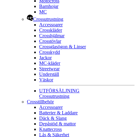
Motocross
Barnhojar
MC
Crossutrustning
Accessoarer
Crosskläder
Crosshjälmar
Crosstövlar
Crossglasögon & Linser
Crosskydd
Jackor
MC-kläder
Streetwear
Underställ
Väskor
UTFÖRSÄLJNING
Crossutrustning
Crosstillbehör
Accessoarer
Batterier & Laddare
Däck & Slang
Depåstöd & mattor
Knattecross
Lås & Säkerhet