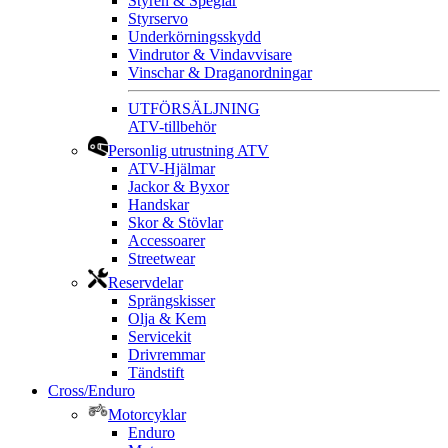
Styren & Speglar
Styrservo
Underkörningsskydd
Vindrutor & Vindavvisare
Vinschar & Draganordningar
UTFÖRSÄLJNING
ATV-tillbehör
Personlig utrustning ATV
ATV-Hjälmar
Jackor & Byxor
Handskar
Skor & Stövlar
Accessoarer
Streetwear
Reservdelar
Sprängskisser
Olja & Kem
Servicekit
Drivremmar
Tändstift
Cross/Enduro
Motorcyklar
Enduro