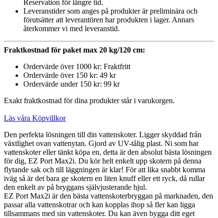
Reservation för längre tid.
Leveranstider som anges på produkter är preliminära och
förutsätter att leverantören har produkten i lager. Annars
återkommer vi med leveranstid.
Fraktkostnad för paket max 20 kg/120 cm:
Ordervärde över 1000 kr: Fraktfritt
Ordervärde över 150 kr: 49 kr
Ordervärde under 150 kr: 99 kr
Exakt fraktkostnad för dina produkter står i varukorgen.
Läs våra Köpvillkor
Den perfekta lösningen till din vattenskoter. Ligger skyddad från
växtlighet ovan vattenytan. Gjord av UV-tålig plast. Ni som har
vattenskoter eller tänkt köpa en, detta är den absolut bästa lösningen
för dig, EZ Port Max2i. Du kör helt enkelt upp skotern på denna
flytande sak och till läggningen är klar! För att lika snabbt komma
iväg så är det bara ge skotern en liten knuff eller ett ryck, då rullar
den enkelt av på bryggans självjusterande hjul.
EZ Port Max2i är den bästa vattenskoterbryggan på marknaden, den
passar alla vattenskotrar och kan kopplas ihop så fler kan ligga
tillsammans med sin vattenskoter. Du kan även bygga ditt eget