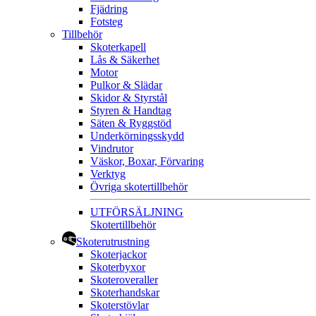
Fjädring
Fotsteg
Tillbehör
Skoterkapell
Lås & Säkerhet
Motor
Pulkor & Slädar
Skidor & Styrstål
Styren & Handtag
Säten & Ryggstöd
Underkörningsskydd
Vindrutor
Väskor, Boxar, Förvaring
Verktyg
Övriga skotertillbehör
UTFÖRSÄLJNING
Skotertillbehör
Skoterutrustning
Skoterjackor
Skoterbyxor
Skoteroveraller
Skoterhandskar
Skoterstövlar