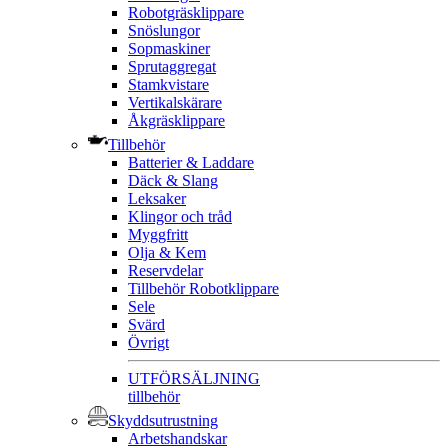
Robotgräsklippare
Snöslungor
Sopmaskiner
Sprutaggregat
Stamkvistare
Vertikalskärare
Åkgräsklippare
Tillbehör
Batterier & Laddare
Däck & Slang
Leksaker
Klingor och tråd
Myggfritt
Olja & Kem
Reservdelar
Tillbehör Robotklippare
Sele
Svärd
Övrigt
UTFÖRSÄLJNING
tillbehör
Skyddsutrustning
Arbetshandskar