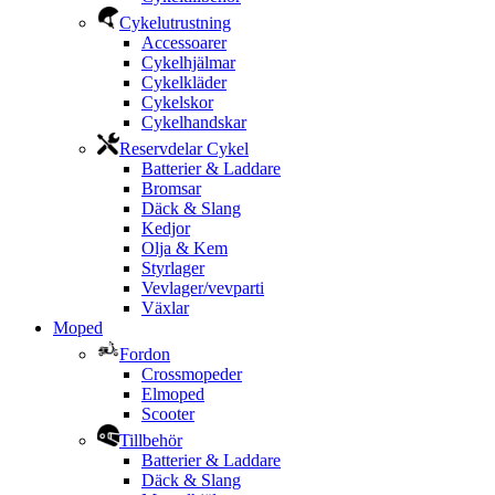
Cykelutrustning
Accessoarer
Cykelhjälmar
Cykelkläder
Cykelskor
Cykelhandskar
Reservdelar Cykel
Batterier & Laddare
Bromsar
Däck & Slang
Kedjor
Olja & Kem
Styrlager
Vevlager/vevparti
Växlar
Moped
Fordon
Crossmopeder
Elmoped
Scooter
Tillbehör
Batterier & Laddare
Däck & Slang