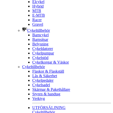
Elcykel
Hybrid
MTB
E-MTB
Racer
Gravel
Cykeltillbehör
Barncykel
Barnsitsar
Belysning
Cykeldatorer
Cykelpumpar
Cykelstöd
Cykelkorgar & Väskor
Cykeltillbehör
Flaskor & Flaskställ
Lås & Säkerhet
Cykelpedaler
Cykelsadel
Skärmar & Pakethållare
Styren & handtag
Verktyg
UTFÖRSÄLJNING
Cykeltillbehör