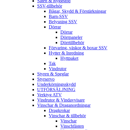
Säten & Ryggstöd
SSV-tillbehör
Bågar, Skydd & Förstärkningar
Barn-SSV
Belysning SSV
Dörrar
Dörrar
Dörrpaneler
Dörrtillbehör
Förvaring, väskor & boxar SSV
Hytter & Inredning
Hyttpaket
Tak
Vindrutor
Styren & Speglar
Styrservo
Underkörningsskydd
UTFÖRSÄLJNING
Verktyg ATV
Vindrutor & Vindavvisare
Vinschar & Draganordningar
Dragkrokar
Vinschar & tillbehör
Vinschar
Vinschfästen