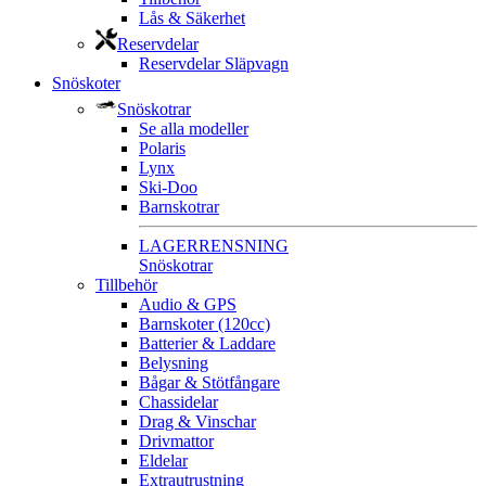
Lås & Säkerhet
Reservdelar
Reservdelar Släpvagn
Snöskoter
Snöskotrar
Se alla modeller
Polaris
Lynx
Ski-Doo
Barnskotrar
LAGERRENSNING
Snöskotrar
Tillbehör
Audio & GPS
Barnskoter (120cc)
Batterier & Laddare
Belysning
Bågar & Stötfångare
Chassidelar
Drag & Vinschar
Drivmattor
Eldelar
Extrautrustning