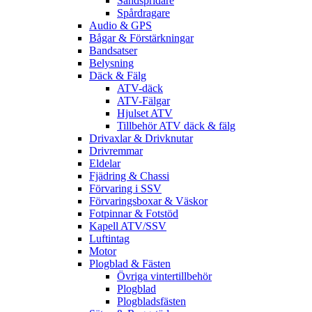
Sandspridare
Spårdragare
Audio & GPS
Bågar & Förstärkningar
Bandsatser
Belysning
Däck & Fälg
ATV-däck
ATV-Fälgar
Hjulset ATV
Tillbehör ATV däck & fälg
Drivaxlar & Drivknutar
Drivremmar
Eldelar
Fjädring & Chassi
Förvaring i SSV
Förvaringsboxar & Väskor
Fotpinnar & Fotstöd
Kapell ATV/SSV
Luftintag
Motor
Plogblad & Fästen
Övriga vintertillbehör
Plogblad
Plogbladsfästen