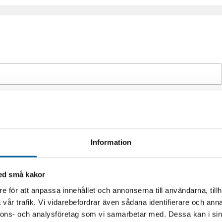
Information
med små kakor
e för att anpassa innehållet och annonserna till användarna, tillh
vår trafik. Vi vidarebefordrar även sådana identifierare och anna
extrautrustning m.m. om du vill ha en offert på en maskin)
*
nnons- och analysföretag som vi samarbetar med. Dessa kan i sin