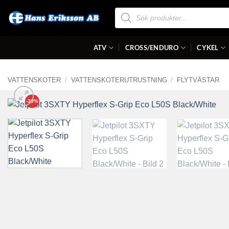
Skip
Produktsökning
to
content
ATV
CROSS/ENDURO
CYKEL
VATTENSKOTER
/
VATTENSKOTERUTRUSTNING
/
FLYTVÄSTAR
-30%