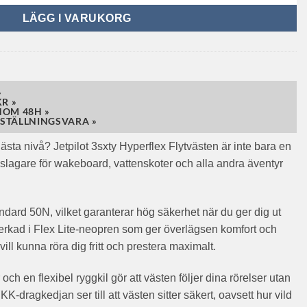
LÄGG I VARUKORG
»
R »
NOM 48H »
STÄLLNINGSVARA »
 nästa nivå? Jetpilot 3sxty Hyperflex Flytvästen är inte bara en
ljeslagare för wakeboard, vattenskoter och alla andra äventyr
dard 50N, vilket garanterar hög säkerhet när du ger dig ut
verkad i Flex Lite-neopren som ger överlägsen komfort och
 vill kunna röra dig fritt och prestera maximalt.
h en flexibel ryggkil gör att västen följer dina rörelser utan
K-dragkedjan ser till att västen sitter säkert, oavsett hur vild