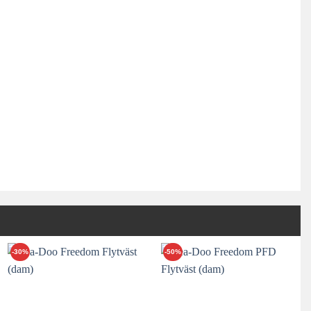
-30%
-50%