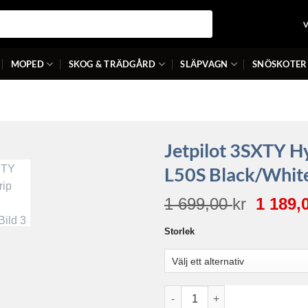
MOPED
SKOG & TRÄDGÅRD
SLÄPVAGN
SNÖSKOTER
Jetpilot 3SXTY Hy
L50S Black/Whit
Det
1 699,00
kr
1 189,
urspru
Storlek
priset
var:
1
699,00 
Jetpilot 3SXTY Hyperflex S-Gr