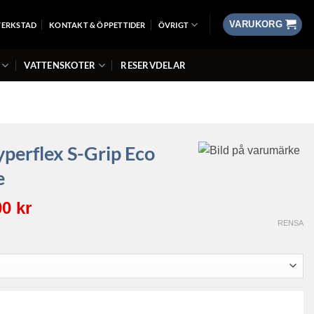
VARUKORG
VERKSTAD
KONTAKT & ÖPPETTIDER
ÖVRIGT
VATTENSKOTER
RESERVDELAR
perflex S-Grip Eco
e
Det
00
kr
ngliga
nuvarande
RENSA
priset
är:
1
kr.
189,00 kr.
ip Eco L50S Black/White mängd