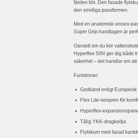
färden blir. Den fasade flyts
den smidiga passformen.
Med en anatomisk unisex-pass
Super Grip-handtagen är perfe
Oavsett om du kör vattenskote
Hyperflex 50N ger dig både tr
säkerhet – det handlar om att 
Funktioner:
Godkänd enligt Europeisk
Flex Lite-neopren för komfo
Hyperflex-expansionspanel
Tålig YKK-dragkedja
Flytskum med fasad kantd