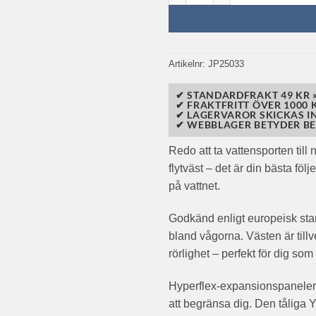
Artikelnr:
JP25033
✔ STANDARDFRAKT 49 KR 
✔ FRAKTFRITT ÖVER 1000 K
✔ LAGERVAROR SKICKAS I
✔ WEBBLAGER BETYDER BE
Redo att ta vattensporten till
flytväst – det är din bästa fö
på vattnet.
Godkänd enligt europeisk stan
bland vågorna. Västen är till
rörlighet – perfekt för dig som
Hyperflex-expansionspaneler oc
att begränsa dig. Den tåliga YK