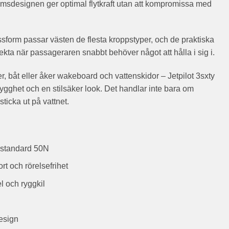
kumsdesignen ger optimal flytkraft utan att kompromissa med
form passar västen de flesta kroppstyper, och de praktiska
kta när passageraren snabbt behöver något att hålla i sig i.
r, båt eller åker wakeboard och vattenskidor – Jetpilot 3sxty
ygghet och en stilsäker look. Det handlar inte bara om
sticka ut på vattnet.
 standard 50N
rt och rörelsefrihet
 och ryggkil
esign