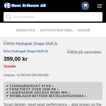
Skip
to
Produktsökning
content
SNÖSKOTER
/
SKOTERUTRUSTNING
/
VÄSKOR
Klim Hydrapak Shape-Shift 2L
399,00
kr
Slutsåld
Artikelnr:
KLIM3194-000-000-000
✔ STANDARDFRAKT 49 KR »
✔ FRAKTFRITT ÖVER 1000 KR »
✔ LAGERVAROR SKICKAS INOM 48H »
✔ WEBBLAGER BETYDER BESTÄLLNINGSVARA »
Smart design, meet peak performance – also known as the