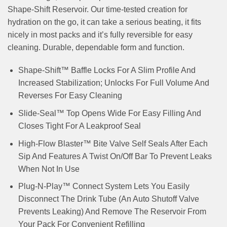
Shape-Shift Reservoir. Our time-tested creation for
hydration on the go, it can take a serious beating, it fits
nicely in most packs and it’s fully reversible for easy
cleaning. Durable, dependable form and function.
Shape-Shift™ Baffle Locks For A Slim Profile And
Increased Stabilization; Unlocks For Full Volume And
Reverses For Easy Cleaning
Slide-Seal™ Top Opens Wide For Easy Filling And
Closes Tight For A Leakproof Seal
High-Flow Blaster™ Bite Valve Self Seals After Each
Sip And Features A Twist On/Off Bar To Prevent Leaks
When Not In Use
Plug-N-Play™ Connect System Lets You Easily
Disconnect The Drink Tube (An Auto Shutoff Valve
Prevents Leaking) And Remove The Reservoir From
Your Pack For Convenient Refilling