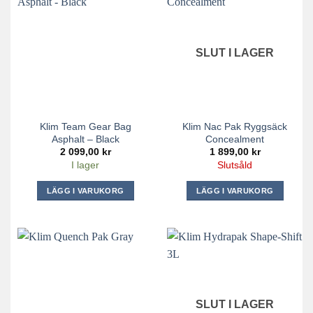
SLUT I LAGER
Klim Team Gear Bag
Klim Nac Pak Ryggsäck
Asphalt – Black
Concealment
2 099,00
kr
1 899,00
kr
I lager
Slutsåld
LÄGG I VARUKORG
LÄGG I VARUKORG
SLUT I LAGER