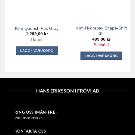
Klim Hydrapak Shape-Shift
Klim Quench Pak Gray
3L
1 299,00
kr
499,00
kr
I lager
Slutsåld
LÄGG I VARUKORG
LÄGG I VARUKORG
HANS ERIKSSON I FRÖVI AB
RING OSS (MÅN-FRE)
VXL. 0581-310 95
KONTAKTA OSS