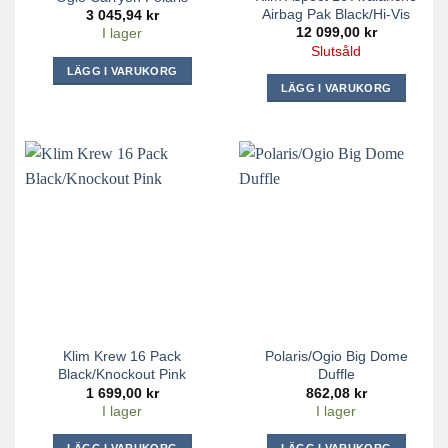
Airbag Pak Black/Hi-Vis
3 045,94
kr
12 099,00
kr
I lager
Slutsåld
LÄGG I VARUKORG
LÄGG I VARUKORG
Klim Krew 16 Pack
Polaris/Ogio Big Dome
Black/Knockout Pink
Duffle
1 699,00
kr
862,08
kr
I lager
I lager