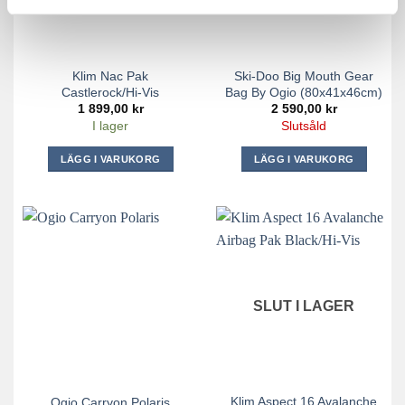
Klim Nac Pak
Ski-Doo Big Mouth Gear
Castlerock/Hi-Vis
Bag By Ogio (80x41x46cm)
1 899,00
kr
2 590,00
kr
I lager
Slutsåld
LÄGG I VARUKORG
LÄGG I VARUKORG
SLUT I LAGER
Klim Aspect 16 Avalanche
Ogio Carryon Polaris