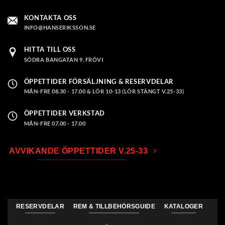
väljas
väljas
KONTAKTA OSS
på
på
INFO@HANSERIKSSON.SE
produktsidan
produktsidan
HITTA TILL OSS
SÖDRA BANGATAN 9, FRÖVI
ÖPPETTIDER FÖRSÄLJNING & RESERVDELAR
MÅN-FRE 08.30 - 17.00 & LÖR 10-13 (LÖR STÄNGT V.25-33)
ÖPPETTIDER VERKSTAD
MÅN-FRE 07.00 - 17.00
AVVIKANDE ÖPPETTIDER V.25-33
RESERVDELAR
REM & TILLBEHÖRSGUIDE
KATALOGER