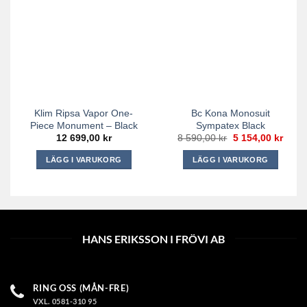
flera
flera
varianter.
varianter.
De
De
olika
olika
alternativen
alternativen
kan
kan
väljas
väljas
på
på
Klim Ripsa Vapor One-
Bc Kona Monosuit
produktsidan
produktsidan
Piece Monument – Black
Sympatex Black
Det
Det
12 699,00
kr
8 590,00
kr
5 154,00
kr
ursprungliga
nuva
priset
priset
LÄGG I VARUKORG
LÄGG I VARUKORG
var:
är:
8
5
Den
Den
590,00 kr.
154,0
här
här
produkten
produkten
har
har
flera
flera
HANS ERIKSSON I FRÖVI AB
varianter.
varianter.
De
De
olika
olika
RING OSS (MÅN-FRE)
alternativen
alternativen
VXL. 0581-310 95
kan
kan