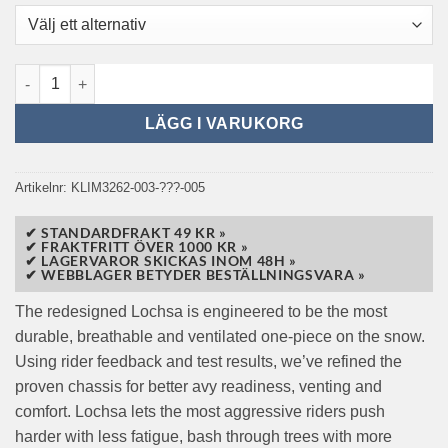
Klim Lochsa One-Piece Black/Asphalt mängd
LÄGG I VARUKORG
Artikelnr:
KLIM3262-003-???-005
✔ STANDARDFRAKT 49 KR »
✔ FRAKTFRITT ÖVER 1000 KR »
✔ LAGERVAROR SKICKAS INOM 48H »
✔ WEBBLAGER BETYDER BESTÄLLNINGSVARA »
The redesigned Lochsa is engineered to be the most
durable, breathable and ventilated one-piece on the snow.
Using rider feedback and test results, we’ve refined the
proven chassis for better avy readiness, venting and
comfort. Lochsa lets the most aggressive riders push
harder with less fatigue, bash through trees with more