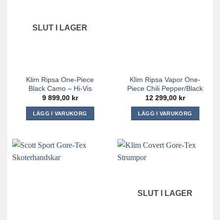
flera
flera
varianter.
varianter.
De
De
SLUT I LAGER
olika
olika
alternativen
alternativen
kan
kan
väljas
väljas
på
på
Klim Ripsa One-Piece
Klim Ripsa Vapor One-
produktsidan
produktsidan
Black Camo – Hi-Vis
Piece Chili Pepper/Black
9 899,00
kr
12 299,00
kr
LÄGG I VARUKORG
LÄGG I VARUKORG
Den
Den
här
här
produkten
produkten
har
har
flera
flera
varianter.
varianter.
De
De
SLUT I LAGER
olika
olika
alternativen
alternativen
kan
kan