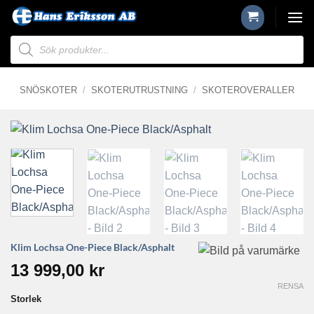
Skip
to
Produktsökning
content
SNÖSKOTER
/
SKOTERUTRUSTNING
/
SKOTEROVERALLER
Klim Lochsa One-Piece Black/Asphalt
13 999,00
kr
RENSA
Storlek