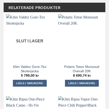
RELATERADE PRODUKTER
SLUT I LAGER
Klim Valdez Gore-Tex
Polaris Teton Monosuit
Skoterjacka
Overall 20K
5 799,00
kr
8 690,74
kr
LÄGG I VARUKORG
LÄGG I VARUKORG
Den
Den
här
här
produkten
produkten
har
har