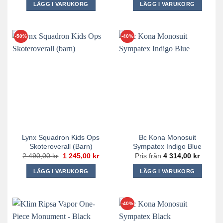
LÄGG I VARUKORG
LÄGG I VARUKORG
Den
Den
här
här
produkten
produkten
-50%
-40%
har
har
flera
flera
varianter.
varianter.
De
De
olika
olika
alternativen
alternativen
kan
kan
väljas
väljas
på
på
Lynx Squadron Kids Ops
Bc Kona Monosuit
produktsidan
produktsidan
Skoteroverall (barn)
Sympatex Indigo Blue
Det
Det
2 490,00
kr
1 245,00
kr
Pris från
4 314,00
kr
ursprungliga
nuvarande
priset
priset
LÄGG I VARUKORG
LÄGG I VARUKORG
var:
är:
2
1
Den
Den
490,00 kr.
245,00 kr.
här
här
produkten
produkten
-40%
har
har