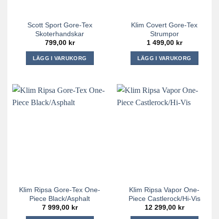
väljas
väljas
på
på
Scott Sport Gore-Tex
Klim Covert Gore-Tex
produktsidan
produktsidan
Skoterhandskar
Strumpor
799,00
kr
1 499,00
kr
LÄGG I VARUKORG
LÄGG I VARUKORG
Den
Den
här
här
produkten
produkten
har
har
flera
flera
varianter.
varianter.
De
De
olika
olika
alternativen
alternativen
kan
kan
väljas
väljas
på
på
Klim Ripsa Gore-Tex One-
Klim Ripsa Vapor One-
produktsidan
produktsidan
Piece Black/Asphalt
Piece Castlerock/Hi-Vis
7 999,00
kr
12 299,00
kr