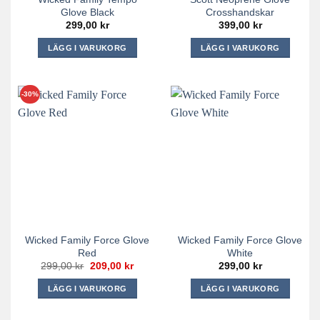
produktsidan
Glove Black
Crosshandskar
299,00
kr
399,00
kr
LÄGG I VARUKORG
LÄGG I VARUKORG
Den
Den
här
här
produkten
produkten
-30%
har
har
flera
flera
varianter.
varianter.
De
De
olika
olika
alternativen
alternativen
kan
kan
väljas
väljas
på
på
Wicked Family Force Glove
Wicked Family Force Glove
produktsidan
produktsidan
Red
White
Det
Det
299,00
kr
209,00
kr
299,00
kr
ursprungliga
nuvarande
priset
priset
LÄGG I VARUKORG
LÄGG I VARUKORG
var:
är:
299,00 kr.
209,00 kr.
Den
Den