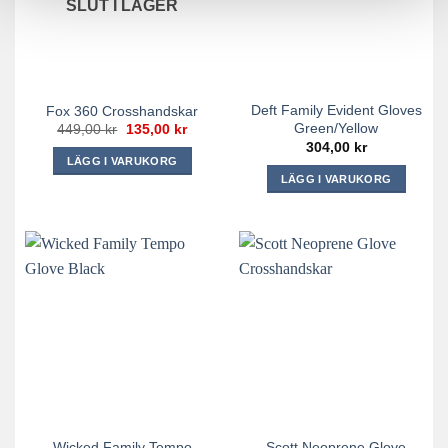
SLUT I LAGER
Deft Family Evident Gloves
Fox 360 Crosshandskar
Green/Yellow
Det
Det
449,00
kr
135,00
kr
ursprungliga
nuvarande
304,00
kr
priset
priset
LÄGG I VARUKORG
var:
är:
LÄGG I VARUKORG
449,00 kr.
135,00 kr.
Den
Den
här
här
produkten
produkten
har
har
flera
flera
varianter.
varianter.
De
De
olika
olika
alternativen
alternativen
kan
kan
väljas
väljas
på
på
produktsidan
Wicked Family Tempo
Scott Neoprene Glove