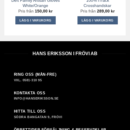
Deft Family Artisan Gloves
100% ITrack
produktsidan
produktsidan
White/Orange
Crosshandskar
Pris från
150,00
kr
Pris från
289,00
kr
LÄGG I VARUKORG
LÄGG I VARUKORG
Den
Den
här
här
produkten
produkten
har
har
flera
flera
HANS ERIKSSON I FRÖVI AB
varianter.
varianter.
De
De
olika
olika
RING OSS (MÅN-FRE)
alternativen
alternativen
VXL. 0581-310 95
kan
kan
väljas
väljas
KONTAKTA OSS
på
på
INFO@HANSERIKSSON.SE
produktsidan
produktsidan
HITTA TILL OSS
SÖDRA BANGATAN 9, FRÖVI
ÖPPETTIDER FÖRSÄLJNING & RESERVDELAR