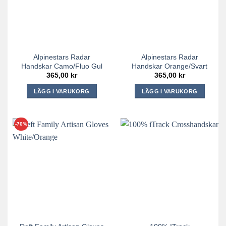
olika
alternativen
alternativen
kan
kan
väljas
väljas
på
på
produktsidan
Alpinestars Radar
Alpinestars Radar
produktsidan
Handskar Camo/Fluo Gul
Handskar Orange/Svart
365,00
kr
365,00
kr
LÄGG I VARUKORG
LÄGG I VARUKORG
Den
Den
här
här
produkten
produkten
-70%
har
har
flera
flera
varianter.
varianter.
De
De
olika
olika
alternativen
alternativen
kan
kan
väljas
väljas
på
på