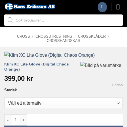
Skip
to
Produktsökning
content
CROSS
/
CROSSUTRUSTNING
/
CROSSKLÄDER
/
CROSSHANDSKAR
Klim XC Lite Glove (Digital Chaos
Orange)
399,00
kr
RENSA
Storlek
Klim XC Lite Glove (Digital Chaos Orange) mängd