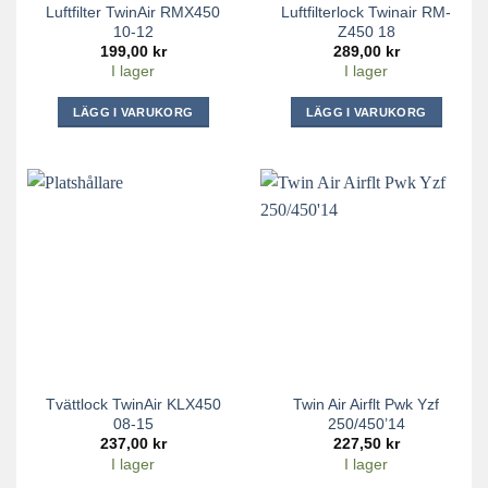
Luftfilter TwinAir RMX450
Luftfilterlock Twinair RM-
10-12
Z450 18
199,00
kr
289,00
kr
I lager
I lager
LÄGG I VARUKORG
LÄGG I VARUKORG
Tvättlock TwinAir KLX450
Twin Air Airflt Pwk Yzf
08-15
250/450’14
237,00
kr
227,50
kr
I lager
I lager