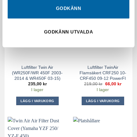
-70%
GODKÄNN
GODKÄNN UTVALDA
Luftfilter Twin Air
Luftfilter TwinAir
(WR250F/WR 450F 2003-
Flamsäkert CRF250 10-
2014 & WR450F 03-15)
CRF450 09-12 PowerFl
Det
Det
235,00
kr
219,00
kr
66,00
kr
ursprungliga
nuvara
I lager
I lager
priset
priset
var:
är:
219,00 kr.
66,00 kr
LÄGG I VARUKORG
LÄGG I VARUKORG