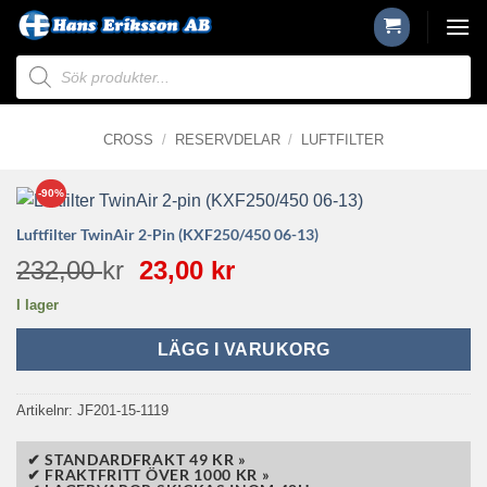
Skip
to
Produktsökning
content
CROSS
/
RESERVDELAR
/
LUFTFILTER
-90%
Luftfilter TwinAir 2-Pin (KXF250/450 06-13)
Det
Det
232,00
kr
23,00
kr
ursprungliga
nuvarande
I lager
priset
priset
var:
är:
LÄGG I VARUKORG
232,00 kr.
23,00 kr.
Artikelnr:
JF201-15-1119
✔ STANDARDFRAKT 49 KR »
✔ FRAKTFRITT ÖVER 1000 KR »