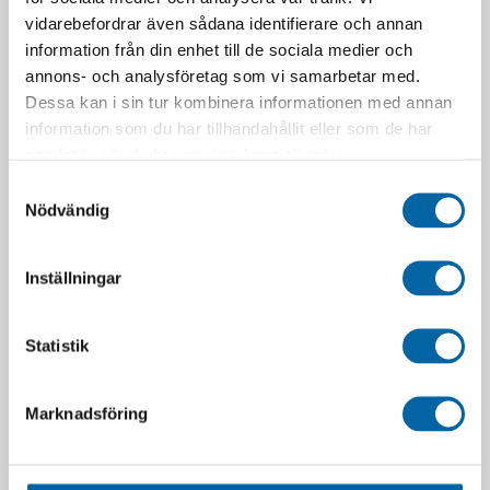
vidarebefordrar även sådana identifierare och annan
RELATERADE PRODUKTER
information från din enhet till de sociala medier och
annons- och analysföretag som vi samarbetar med.
Dessa kan i sin tur kombinera informationen med annan
information som du har tillhandahållit eller som de har
samlat in när du har använt deras tjänster.
Samtyckesval
Nödvändig
Inställningar
Twin Air System Bio
Twin Air Luftfilterlock KTM
(Komplett
85 13-17, 125-450 SX/SX-
Luftfilterunderhållnings Kit,,
F/XC/XC-F 11-15
Statistik
Bio) (IMO)
283,00
kr
1 120,00
kr
I lager
I lager
Marknadsföring
LÄGG I VARUKORG
LÄGG I VARUKORG