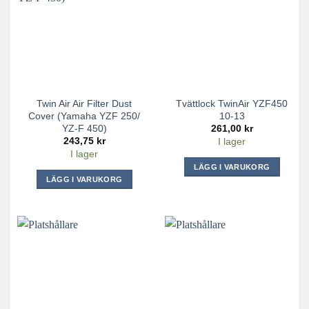
Twin Air Air Filter Dust
Tvättlock TwinAir YZF450
Cover (Yamaha YZF 250/
10-13
YZ-F 450)
261,00
kr
243,75
kr
I lager
I lager
LÄGG I VARUKORG
LÄGG I VARUKORG