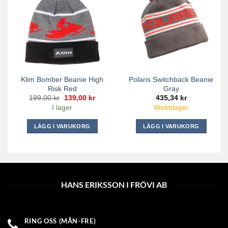
Klim Bomber Beanie High
Polaris Switchback Beanie
Risk Red
Gray
Det
Det
199,00
kr
139,00
kr
435,34
kr
ursprungliga
nuvarande
I lager
Webblager
priset
priset
var:
är:
199,00 kr.
139,00 kr.
LÄGG I VARUKORG
LÄGG I VARUKORG
HANS ERIKSSON I FRÖVI AB
RING OSS (MÅN-FRE)