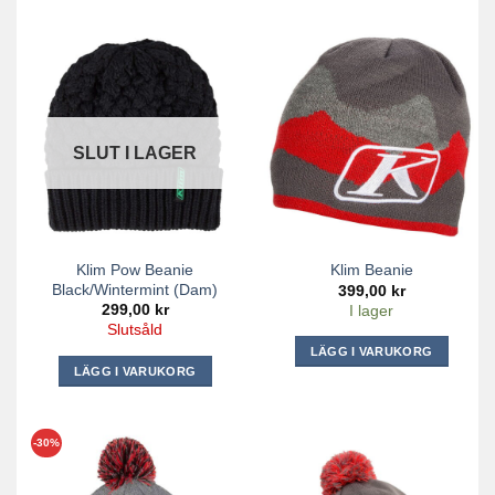
SLUT I LAGER
Klim Pow Beanie
Klim Beanie
Black/Wintermint (dam)
399,00
kr
299,00
kr
I lager
Slutsåld
LÄGG I VARUKORG
LÄGG I VARUKORG
-30%