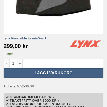
Lynx Reversible Beanie Svart
299,00
kr
I lager
Lynx Reversible Beanie Svart mängd
LÄGG I VARUKORG
Artikelnr:
6652790090
✔ STANDARDFRAKT 49 KR »
✔ FRAKTFRITT ÖVER 1000 KR »
✔ LAGERVAROR SKICKAS INOM 48H »