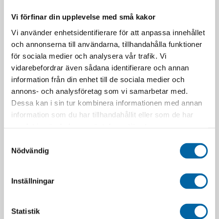
Vi förfinar din upplevelse med små kakor
Vi använder enhetsidentifierare för att anpassa innehållet
och annonserna till användarna, tillhandahålla funktioner
för sociala medier och analysera vår trafik. Vi
vidarebefordrar även sådana identifierare och annan
information från din enhet till de sociala medier och
annons- och analysföretag som vi samarbetar med.
Dessa kan i sin tur kombinera informationen med annan
information som du har tillhandahållit eller som de har
samlat in när du har använt deras tjänster.
Samtyckesval
Nödvändig
RELATERADE PRODUKTER
Inställningar
Statistik