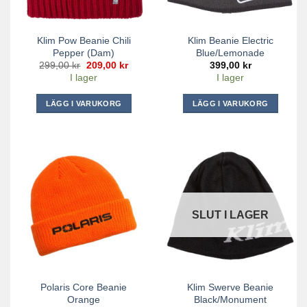
väljas
på
Klim Pow Beanie Chili
Klim Beanie Electric
produktsidan
Pepper (dam)
Blue/Lemonade
Det
Det
299,00
kr
209,00
kr
399,00
kr
ursprungliga
nuvarande
I lager
I lager
priset
priset
var:
är:
299,00 kr.
209,00 kr.
LÄGG I VARUKORG
LÄGG I VARUKORG
SLUT I LAGER
Polaris Core Beanie
Klim Swerve Beanie
Orange
Black/Monument