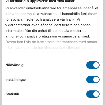
Vi förfinar din upplevelse med små kakor
Vi använder enhetsidentifierare för att anpassa innehållet
och annonserna till användarna, tillhandahålla funktioner
Skicka
för sociala medier och analysera vår trafik. Vi
vidarebefordrar även sådana identifierare och annan
information från din enhet till de sociala medier och
annons- och analysföretag som vi samarbetar med.
Dessa kan i sin tur kombinera informationen med annan
BERÄKNA MÅNADSKOSTNAD
information som du har tillhandahållit eller som de har
samlat in när du har använt deras tjänster.
Dela upp betalning med LF Finans
Samtyckesval
Nödvändig
Laborera med månadskostnaden genom att ändra Pris,
Kontantinsats, Avbetalningstid och Ränta.
Inställningar
Statistik