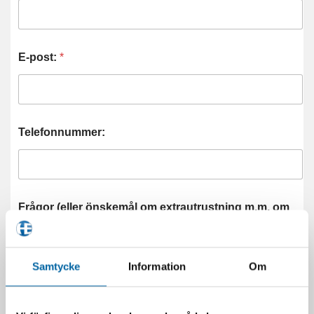
E-post:
*
Telefonnummer:
Frågor (eller önskemål om extrautrustning m.m. om
du vill ha en offert på en maskin)
*
Samtycke
Information
Om