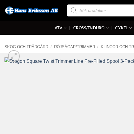
Skip
Produktsökning
to
content
ATV
CROSS/ENDURO
CYKEL
SKOG OCH TRÄDGÅRD
/
RÖJSÅGAR/TRIMMER
/
KLINGOR OCH T