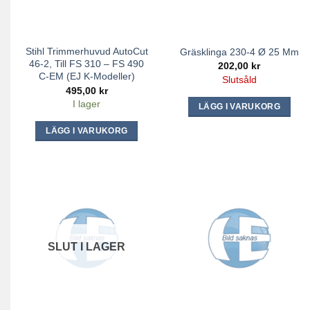
Stihl Trimmerhuvud AutoCut
Gräsklinga 230-4 Ø 25 Mm
46-2, Till FS 310 – FS 490
202,00
kr
C-EM (EJ K-Modeller)
Slutsåld
495,00
kr
I lager
LÄGG I VARUKORG
LÄGG I VARUKORG
SLUT I LAGER