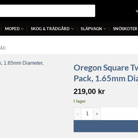
MOPED
SKOG & TRÄDGÅRD
SLÄPVAGN
SNÖSKOTER
RÅD
Oregon Square Twi
Pack, 1.65mm Di
219,00
kr
I lager
Oregon Square Twist Trimmer L