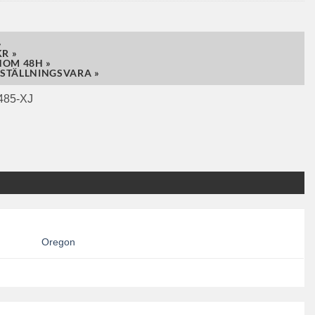
»
R »
NOM 48H »
STÄLLNINGSVARA »
485-XJ
Oregon