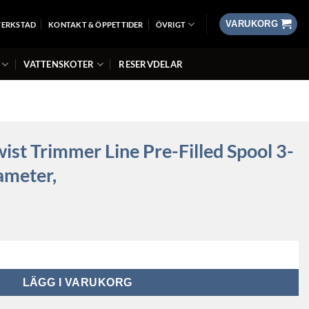
VARUKORG
VERKSTAD
KONTAKT & ÖPPETTIDER
ÖVRIGT
VATTENSKOTER
RESERVDELAR
st Trimmer Line Pre-Filled Spool 3-
ameter,
ine Pre-Filled Spool 3-Pack, 1.65mm Diameter, mängd
LÄGG I VARUKORG