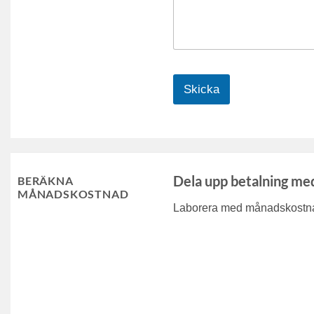
Skicka
Dela upp betalning me
BERÄKNA
MÅNADSKOSTNAD
Laborera med månadskostnad