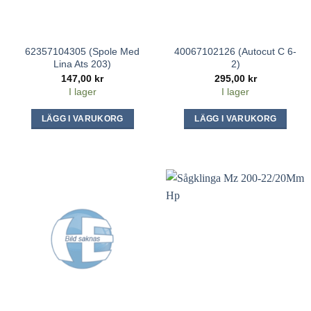
62357104305 (Spole Med
40067102126 (Autocut C 6-
Lina Ats 203)
2)
147,00
kr
295,00
kr
I lager
I lager
LÄGG I VARUKORG
LÄGG I VARUKORG