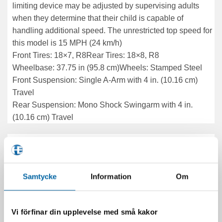
limiting device may be adjusted by supervising adults
when they determine that their child is capable of
handling additional speed. The unrestricted top speed for
this model is 15 MPH (24 km/h)
Front Tires: 18×7, R8
Rear Tires: 18×8, R8
Wheelbase: 37.75 in (95.8 cm)
Wheels: Stamped Steel
Front Suspension: Single A-Arm with 4 in. (10.16 cm)
Travel
Rear Suspension: Mono Shock Swingarm with 4 in.
(10.16 cm) Travel
PRODUKTINFO
Samtycke
Information
Om
VARUMÄRKE
Polaris
ÅRSMODELL
2022
Vi förfinar din upplevelse med små kakor