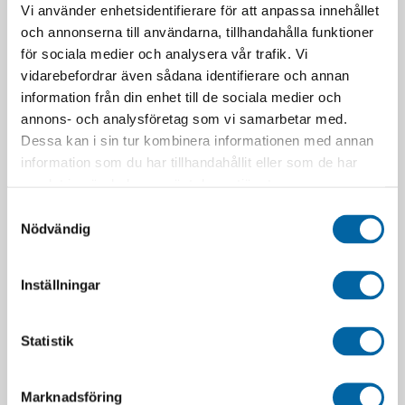
Vi använder enhetsidentifierare för att anpassa innehållet
MODELL
Polaris Outlaw
och annonserna till användarna, tillhandahålla funktioner
för sociala medier och analysera vår trafik. Vi
SITTPLATSER
1
vidarebefordrar även sådana identifierare och annan
information från din enhet till de sociala medier och
REGISTRERINGSFORM
Terräng
annons- och analysföretag som vi samarbetar med.
Dessa kan i sin tur kombinera informationen med annan
KUBIK
70
information som du har tillhandahållit eller som de har
samlat in när du har använt deras tjänster.
Samtyckesval
Nödvändig
STÄLL EN FRÅGA OM PRODUKTEN
Inställningar
Namn:
*
Statistik
Marknadsföring