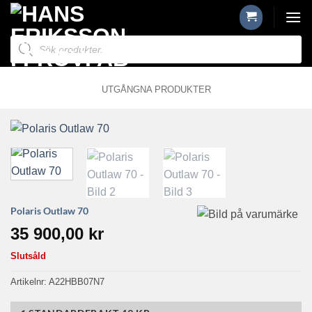
Skip
to
Produktsökning
content
UTGÅNGNA PRODUKTER
Polaris Outlaw 70
35 900,00
kr
Slutsåld
Artikelnr:
A22HBB07N7