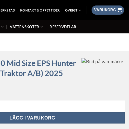
VARUKORG
VERKSTAD
KONTAKT & ÖPPETTIDER
ÖVRIGT
VATTENSKOTER
RESERVDELAR
70 Mid Size EPS Hunter
(Traktor A/B) 2025
PS Hunter SE Pursuit Camo (Traktor A/B) 2025 mängd
LÄGG I VARUKORG