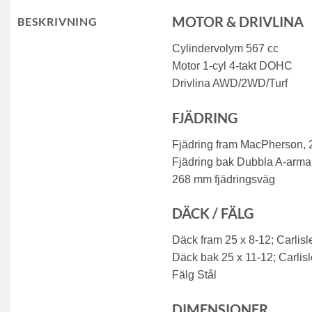
MOTOR & DRIVLINA
BESKRIVNING
Cylindervolym 567 cc
Motor 1-cyl 4-takt DOHC
Drivlina AWD/2WD/Turf
FJÄDRING
Fjädring fram MacPherson, 
Fjädring bak Dubbla A-armar
268 mm fjädringsväg
DÄCK / FÄLG
Däck fram 25 x 8-12; Carlisl
Däck bak 25 x 11-12; Carlis
Fälg Stål
DIMENSIONER