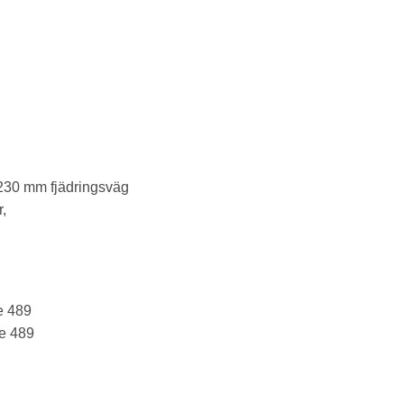
230 mm fjädringsväg
,
e 489
le 489