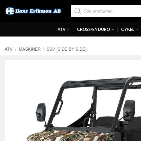
Skip
Produktsökning
to
content
ATV
CROSS/ENDURO
CYKEL
ATV
/
MASKINER
/
SSV (SIDE BY SIDE)