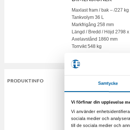
Maxlast fram / bak – /227 kg
Tankvolym 36 L
Markfrigång 258 mm
Längd / Bredd / Höjd 2798 
Axelavstånd 1860 mm
Torrvikt 548 kg
PRODUKTINFO
KUBIK
Samtycke
SITTPLATSER
Vi förfinar din upplevelse 
ÅRSMODELL
Vi använder enhetsidentifierar
sociala medier och analysera 
MODELL
till de sociala medier och a