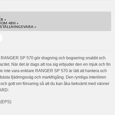
»
R »
NOM 48H »
STÄLLNINGSVARA »
öra. RANGER SP 570 gör dragning och bogsering snabbt och
itet. När det är dags att roa sig erbjuder den en mjuk och fin
e inte vara enklare RANGER SP 570 är lätt att hantera och
bästa fjädringsväg och markfrigång. Den rymliga interiören
och gott om förvaring så att du kan åka bekvämt med vänner
DARD:
 (EPS)