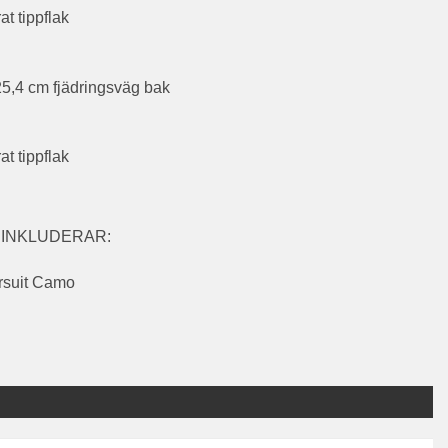
t tippflak
25,4 cm fjädringsväg bak
t tippflak
 INKLUDERAR:
ursuit Camo