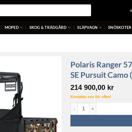
MOPED
SKOG & TRÄDGÅRD
SLÄPVAGN
SNÖSKOTER
Polaris Ranger 5
SE Pursuit Camo 
214 900,00
kr
Kontakta oss för offert
Polaris Ranger 570 Mid Size E