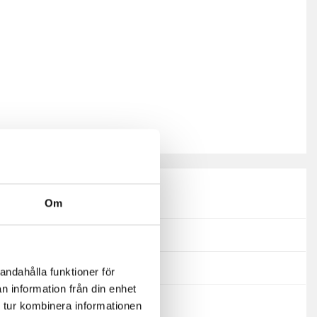
570
Om
2
2025
andahålla funktioner för
n information från din enhet
Polaris Ranger
 tur kombinera informationen