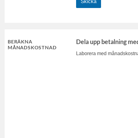
Skicka
Dela upp betalning me
BERÄKNA
MÅNADSKOSTNAD
Laborera med månadskostnad