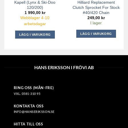
Kapell (Lynx & Ski-Doo
Hilliard Replacement
120/200)
Clutch Sprocket For Stock
#40/420 Chain
1 990,00
kr
249,00
kr
Webblager 4-10
I lager
arbetsdagar
LÄGG I VARUKORG
LÄGG I VARUKORG
HANS ERIKSSON I FRÖVI AB
RING OSS (MÅN-FRE)
VXL. 0581-310 95
KONTAKTA OSS
INFO@HANSERIKSSON.SE
HITTA TILL OSS