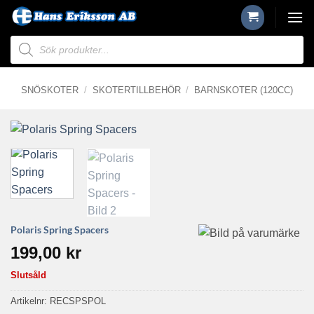
Skip
to
Produktsökning
content
SNÖSKOTER
/
SKOTERTILLBEHÖR
/
BARNSKOTER (120CC)
Polaris Spring Spacers
199,00
kr
Slutsåld
Artikelnr:
RECSPSPOL