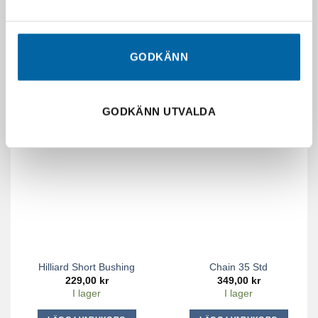
Styrstål För C&A Pro Skidor
Uppgrade Kit Track Mini Z
899,00
kr
4 995,00
kr
Slutsåld
I lager
GODKÄNN
LÄGG I VARUKORG
LÄGG I VARUKORG
GODKÄNN UTVALDA
Hilliard Short Bushing
Chain 35 Std
229,00
kr
349,00
kr
I lager
I lager