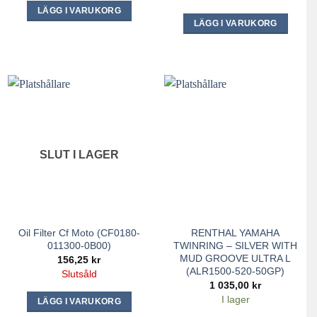
LÄGG I VARUKORG
LÄGG I VARUKORG
SLUT I LAGER
Oil Filter Cf Moto (CF0180-
RENTHAL YAMAHA
011300-0B00)
TWINRING – SILVER WITH
MUD GROOVE ULTRA L
156,25
kr
(ALR1500-520-50GP)
Slutsåld
1 035,00
kr
I lager
LÄGG I VARUKORG