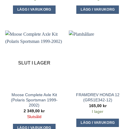
LÄGG I VARUKORG
LÄGG I VARUKORG
SLUT I LAGER
Moose Complete Axle Kit
FRAMDREV HONDA 12
(Polaris Sportsman 1999-
(GR51E342-12)
2002)
165,00
kr
2 349,00
kr
I lager
Slutsåld
LÄGG I VARUKORG
LÄGG I VARUKORG