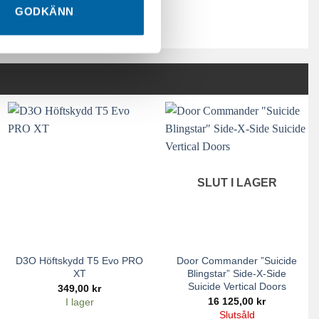
GODKÄNN
SLUT I LAGER
D3O Höftskydd T5 Evo PRO
Door Commander ”Suicide
XT
Blingstar” Side-X-Side
Suicide Vertical Doors
349,00
kr
16 125,00
kr
I lager
Slutsåld