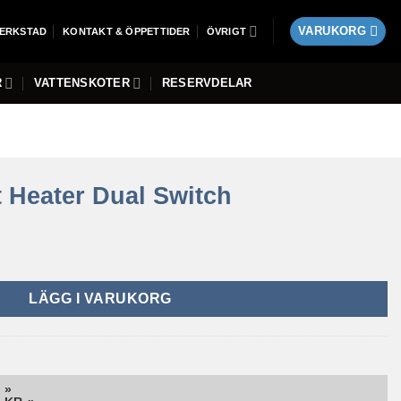
VARUKORG
ERKSTAD
KONTAKT & ÖPPETTIDER
ÖVRIGT
R
VATTENSKOTER
RESERVDELAR
 Heater Dual Switch
LÄGG I VARUKORG
 »