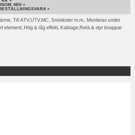
 KR »
INOM 48H »
BESTÄLLNINGSVARA »
ärme, Till ATV,UTV,MC, Snöskoter m.m.. Monteras under
ort element, Hög & låg effekt, Kablage,Relä & styr knappar