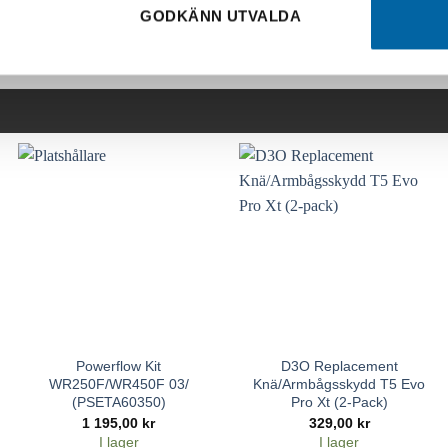
GODKÄNN UTVALDA
Powerflow Kit
D3O Replacement
WR250F/WR450F 03/
Knä/Armbågsskydd T5 Evo
(PSETA60350)
Pro Xt (2-Pack)
1 195,00
kr
329,00
kr
I lager
I lager