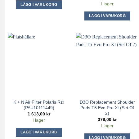
I lager
LÄGG I VARUKORG
LÄGG I VARUKORG
K + N Air Filter Polaris Rzr
D3O Replacement Shoulder
(PAU10111449)
Pads T5 Evo Pro Xt (Set Of
2)
1 613,00
kr
379,00
kr
I lager
I lager
LÄGG I VARUKORG
LÄGG I VARUKORG