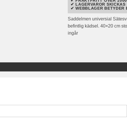
✔ FRAKTFRITT ÖVER 1000
✔ LAGERVAROR SKICKAS 
✔ WEBBLAGER BETYDER 
Saddelmen universial Sätesv
befintlig kädsel. 40×20 cm st
ingår