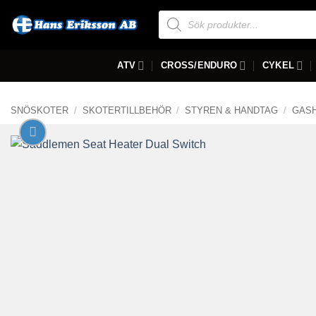
Skip
Produktsökning
to
content
ATV
CROSS/ENDURO
CYKEL
SNÖSKOTER
/
SKOTERTILLBEHÖR
/
STYREN & HANDTAG
/
GAS