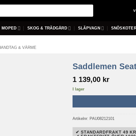
V
MOPED
SKOG & TRÄDGÅRD
SLÄPVAGN
SNÖSKOTE
HANDTAG & VÄRME
Saddlemen Seat
1 139,00
kr
I lager
Artikelnr:
PAU08212101
✔ STANDARDFRAKT 49 KR