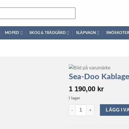
VERKSTA
MOPED
SKOG & TRÄDGÅRD
SLÄPVAGN
SNÖSKOTE
Sea-Doo Kablage
1 190,00
kr
I lager
Sea-Doo Kablage (SPARK med 
LÄGG I 