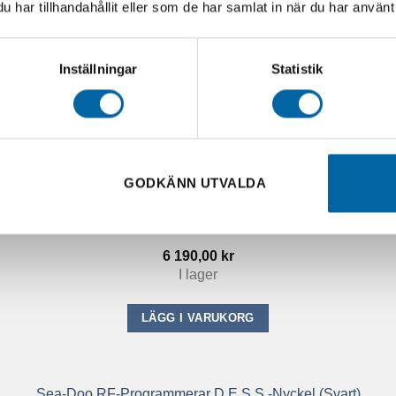
har tillhandahållit eller som de har samlat in när du har använt 
Inställningar
Statistik
GODKÄNN UTVALDA
Sea-Doo Ekolod (Spark, GTI, GTR, GTX, RXT, RXP, Wake Pro)
6 190,00
kr
I lager
LÄGG I VARUKORG
Sea-Doo RF-Programmerar D.E.S.S.-Nyckel (Svart)