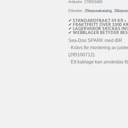
Artikelnr:
278003490
Etiketter:
25brpseakatalog
,
26brpse
✔ STANDARDFRAKT 49 KR »
✔ FRAKTFRITT ÖVER 1000 KR
✔ LAGERVAROR SKICKAS IN
✔ WEBBLAGER BETYDER BES
Sea-Doo SPARK med iBR
· Krävs för montering av just
(295100712).
· Ett kablage kan användas för