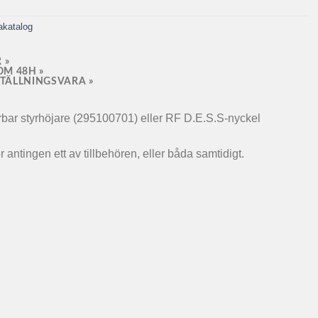
akatalog
 »
OM 48H »
TÄLLNINGSVARA »
erbar styrhöjare (295100701) eller RF D.E.S.S-nyckel
 antingen ett av tillbehören, eller båda samtidigt.