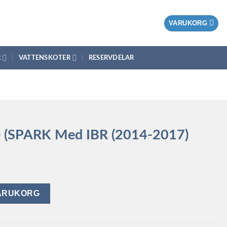
VARUKORG
D
KONTAKT & ÖPPETTIDER
ÖVRIGT
R
VATTENSKOTER
RESERVDELAR
 (SPARK Med IBR (2014-2017)
iBR (2014-2017) mängd
VARUKORG