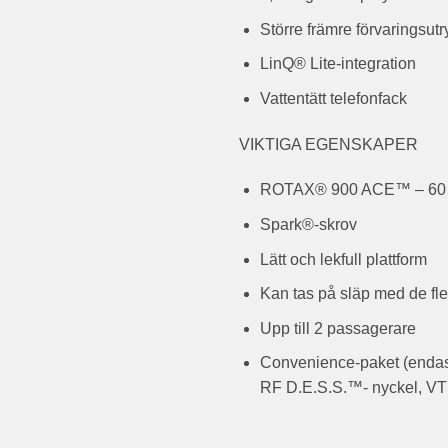
Större främre förvaringsu
LinQ® Lite-integration
Vattentätt telefonfack
VIKTIGA EGENSKAPER
ROTAX® 900 ACE™ – 60
Spark®-skrov
Lätt och lekfull plattform
Kan tas på släp med de fle
Upp till 2 passagerare
Convenience-paket (endast
RF D.E.S.S.™- nyckel, VT