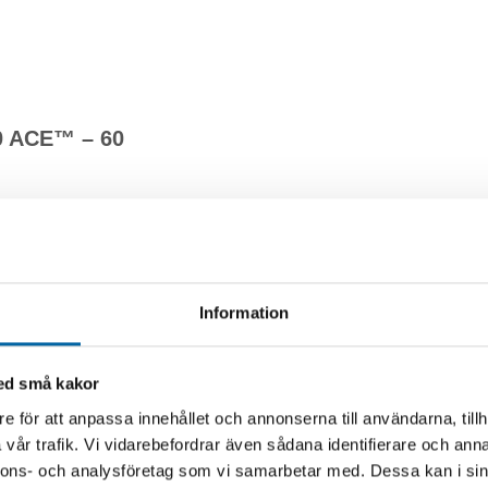
 ACE™ – 60
insugningssystem
CLCS)
kt iBR®*
Information
 Throttle Control)-system
system
med små kakor
e för att anpassa innehållet och annonserna till användarna, tillh
vår trafik. Vi vidarebefordrar även sådana identifierare och anna
splay
nnons- och analysföretag som vi samarbetar med. Dessa kan i sin