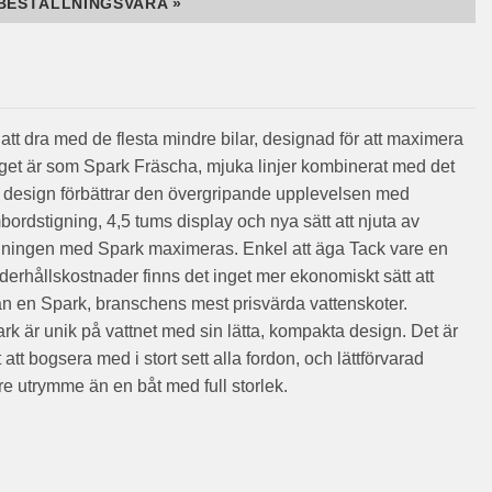
BESTÄLLNINGSVARA »
t att dra med de flesta mindre bilar, designad för att maximera
nget är som Spark Fräscha, mjuka linjer kombinerat med det
 design förbättrar den övergripande upplevelsen med
bordstigning, 4,5 tums display och nya sätt att njuta av
nningen med Spark maximeras. Enkel att äga Tack vare en
derhållskostnader finns det inget mer ekonomiskt sätt att
än en Spark, branschens mest prisvärda vattenskoter.
ark är unik på vattnet med sin lätta, kompakta design. Det är
att bogsera med i stort sett alla fordon, och lättförvarad
e utrymme än en båt med full storlek.