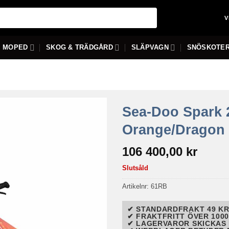
V
MOPED
SKOG & TRÄDGÅRD
SLÄPVAGN
SNÖSKOTE
Sea-Doo Spark 
Orange/Dragon
106 400,00
kr
Slutsåld
Artikelnr:
61RB
✔ STANDARDFRAKT 49 KR
✔ FRAKTFRITT ÖVER 1000
✔ LAGERVAROR SKICKAS 