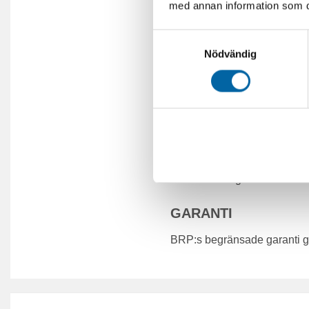
med annan information som du 
Huvudfunktioner
• Hastighetsmätare
Samtyckesval
• Varvtal
Nödvändig
• Bränsleautonomiavstånd och
• Timräknare
iTC-systemläge Sportläge (9
VIKT
Torrvikt 194 kg
GARANTI
BRP:s begränsade garanti gäll