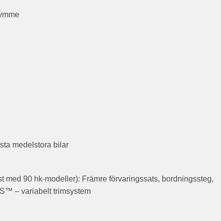
trymme
sta medelstora bilar
 med 90 hk-modeller): Främre förvaringssats, bordningssteg,
S™ – variabelt trimsystem