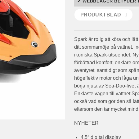
✔ WEBBLAGER BETYDER 
PRODUKTBLAD
Spark är rolig att köra och lät
ditt sommarnöje på vattnet. I
ikoniska Spark-utseendet. Ny
förbättrad komfort, enklare om
äventyret, samtidigt som spä
högeffektiv motor och låga un
börja njuta av Sea-Doo-livet 
Enklaste vägen till vattnet Sp
också vad som gör den så lätt 
eftersom den tar mycket mindr
NYHETER
4,5″ digital display