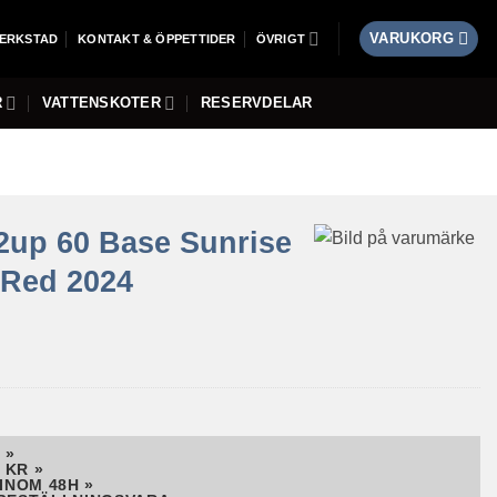
VARUKORG
ERKSTAD
KONTAKT & ÖPPETTIDER
ÖVRIGT
R
VATTENSKOTER
RESERVDELAR
2up 60 Base Sunrise
 Red 2024
 »
 KR »
INOM 48H »