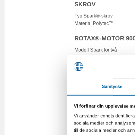
SKROV
Typ Spark®-skrov
Material Polytec™
ROTAX®-MOTOR 900
Modell Spark för två
Insugningssystem Normalt 
Cylindervolym 899 cc
Kylning Slutet kylsystem (
Backningssystem Elektronis
Samtycke
Bränsletyp 95 oktan
Gassystem iTC™ (Intelligent
Avgassystem D-Sea-BeI™-
Vi förfinar din upplevelse 
Vi använder enhetsidentifierar
INSTRUMENTERING
sociala medier och analysera 
Typ av mätare 4,5″ digital di
till de sociala medier och a