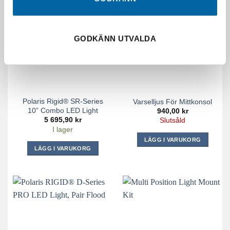
GODKÄNN UTVALDA
SLUT I LAGER
Polaris Rigid® SR-Series
Varselljus För Mittkonsol
10” Combo LED Light
940,00
kr
5 695,90
kr
Slutsåld
I lager
LÄGG I VARUKORG
LÄGG I VARUKORG