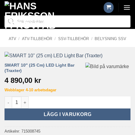
Skip
to
Produktsökning
content
ATV
/
ATV-TILLBEHÖR
/
SSV-TILLBEHÖR
/
BELYSNING SSV
SMART 10″ (25 Cm) LED Light Bar
(Traxter)
4 890,00
kr
Webblager 4-10 arbetsdagar
SMART 10" (25 cm) LED Light Bar (Traxter) mängd
LÄGG I VARUKORG
Artikelnr:
715008745