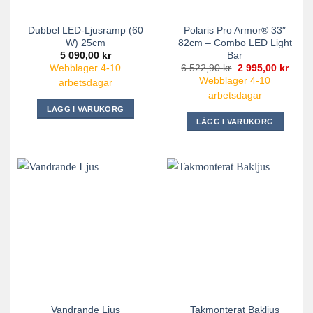
Dubbel LED-Ljusramp (60
Polaris Pro Armor® 33″
W) 25cm
82cm – Combo LED Light
Bar
5 090,00
kr
Det
Det
6 522,90
kr
2 995,00
kr
Webblager 4-10
ursprungliga
nuva
Webblager 4-10
arbetsdagar
priset
priset
var:
är:
arbetsdagar
6
2
LÄGG I VARUKORG
522,90 kr.
995,0
LÄGG I VARUKORG
Vandrande Ljus
Takmonterat Bakljus