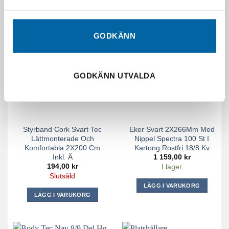
GODKÄNN
SLUT I LAGER
GODKÄNN UTVALDA
Styrband Cork Svart Tec
Eker Svart 2X266Mm Med
Lättmonterade Och
Nippel Spectra 100 St I
Komfortabla 2X200 Cm
Kartong Rostfri 18/8 Kv
Inkl. Ä
1 159,00
kr
194,00
kr
I lager
Slutsåld
LÄGG I VARUKORG
LÄGG I VARUKORG