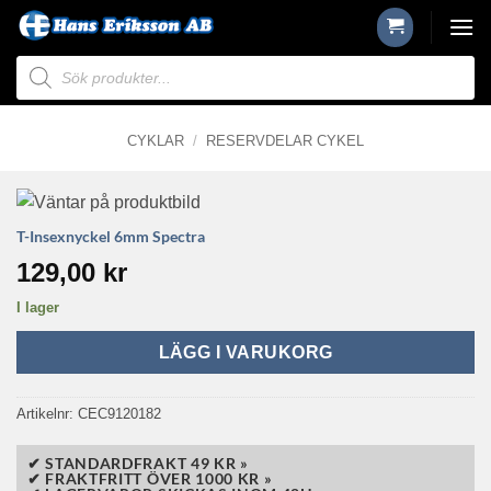
Skip
to
Produktsökning
content
CYKLAR
/
RESERVDELAR CYKEL
T-Insexnyckel 6mm Spectra
129,00
kr
I lager
LÄGG I VARUKORG
Artikelnr:
CEC9120182
✔ STANDARDFRAKT 49 KR »
✔ FRAKTFRITT ÖVER 1000 KR »