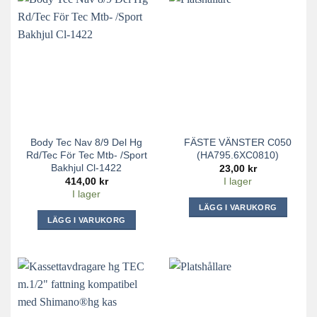
Body Tec Nav 8/9 Del Hg
FÄSTE VÄNSTER C050
Rd/Tec För Tec Mtb- /Sport
(HA795.6XC0810)
Bakhjul Cl-1422
23,00
kr
414,00
kr
I lager
I lager
LÄGG I VARUKORG
LÄGG I VARUKORG