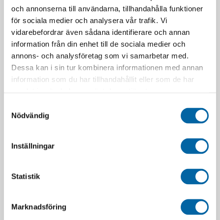
och annonserna till användarna, tillhandahålla funktioner
för sociala medier och analysera vår trafik. Vi
RELATERADE PRODUKTER
vidarebefordrar även sådana identifierare och annan
information från din enhet till de sociala medier och
annons- och analysföretag som vi samarbetar med.
Dessa kan i sin tur kombinera informationen med annan
information som du har tillhandahållit eller som de har
samlat in när du har använt deras tjänster.
SLUT I LAGER
Samtyckesval
Nödvändig
Inställningar
Ers.nit För Kedjebrytare
Kransavdragare
(10) Spectra För
”kedjepiska”-10 TEC För
C9120158 Och C9120159
5/6/7/8/9/10 Delade
Statistik
Lev.as
Kransar
29,00
kr
369,00
kr
I lager
Slutsåld
Marknadsföring
LÄGG I VARUKORG
LÄGG I VARUKORG