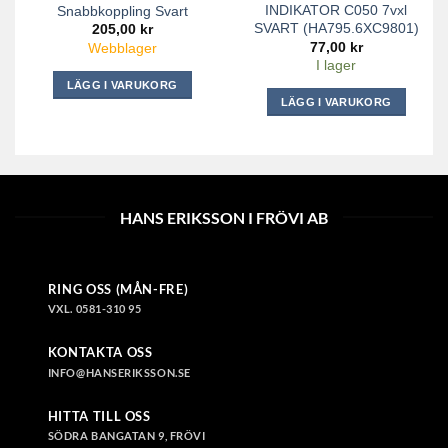
INDIKATOR C050 7vxl
Snabbkoppling Svart
SVART (HA795.6XC9801)
205,00
kr
77,00
kr
Webblager
I lager
LÄGG I VARUKORG
LÄGG I VARUKORG
HANS ERIKSSON I FRÖVI AB
RING OSS (MÅN-FRE)
VXL. 0581-310 95
KONTAKTA OSS
INFO@HANSERIKSSON.SE
HITTA TILL OSS
SÖDRA BANGATAN 9, FRÖVI