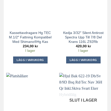
Kassettavdragare Hg TEC
Kedja 3/32″ Silent Antirost
M.1/2″ Fattning Kompatibel
Spectra Upp Till 7/8 Del
Med Shimano®hg Kas
Krans 116L Z92Rb
234,00
kr
420,00
kr
I lager
I lager
LÄGG I VARUKORG
LÄGG I VARUKORG
SLUT I LAGER