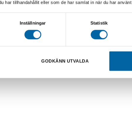
har tillhandahållit eller som de har samlat in när du har använt 
Inställningar
Statistik
d LF Finans
GODKÄNN UTVALDA
en genom att ändra Pris, Kontantinsats, Avbetalningstid och 