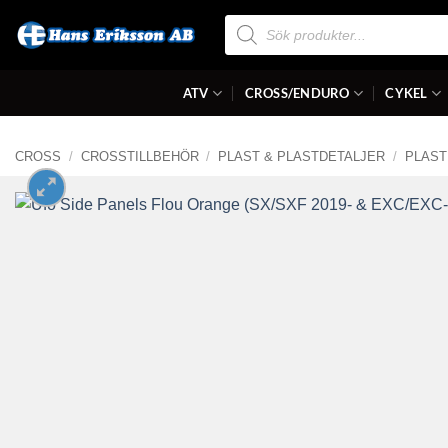
Skip
Produktsökning
to
content
ATV
CROSS/ENDURO
CYKEL
CROSS
/
CROSSTILLBEHÖR
/
PLAST & PLASTDETALJER
/
PLAST