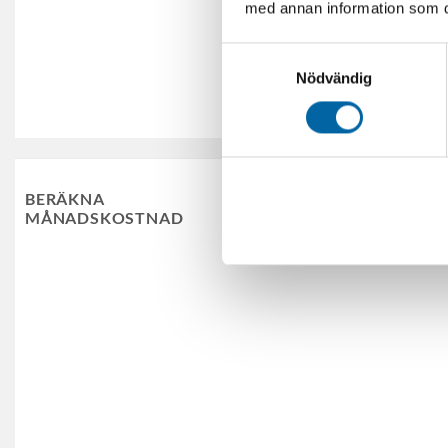
med annan information som du 
Samtyckesval
Skicka
Nödvändig
Dela upp betalning me
BERÄKNA
MÅNADSKOSTNAD
Laborera med månadskostnad