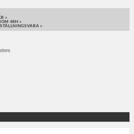
»
R »
NOM 48H »
STÄLLNINGSVARA »
olors