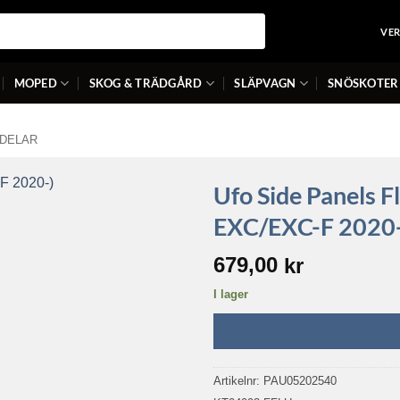
VE
MOPED
SKOG & TRÄDGÅRD
SLÄPVAGN
SNÖSKOTER
DELAR
Ufo Side Panels 
EXC/EXC-F 2020-
679,00
kr
I lager
Artikelnr:
PAU05202540