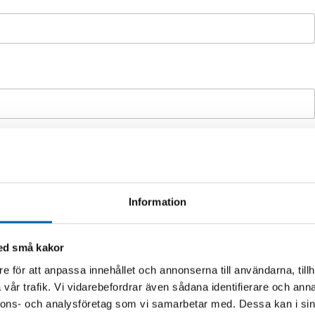
Information
extrautrustning m.m. om du vill ha en offert på en maskin)
*
med små kakor
e för att anpassa innehållet och annonserna till användarna, tillh
vår trafik. Vi vidarebefordrar även sådana identifierare och anna
nnons- och analysföretag som vi samarbetar med. Dessa kan i sin