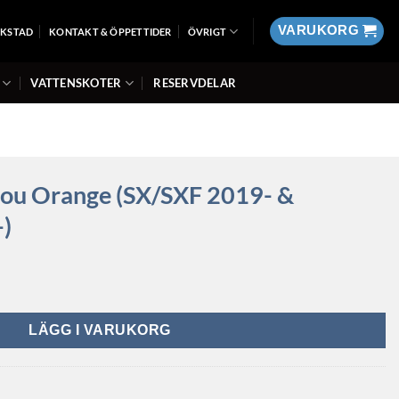
VARUKORG
RKSTAD
KONTAKT & ÖPPETTIDER
ÖVRIGT
VATTENSKOTER
RESERVDELAR
Flou Orange (SX/SXF 2019- &
)
LÄGG I VARUKORG