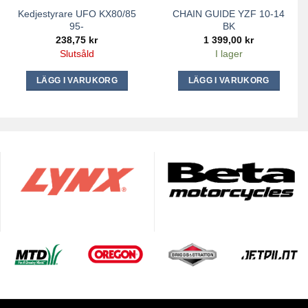
Kedjestyrare UFO KX80/85
CHAIN GUIDE YZF 10-14
95-
BK
238,75
kr
1 399,00
kr
Slutsåld
I lager
LÄGG I VARUKORG
LÄGG I VARUKORG