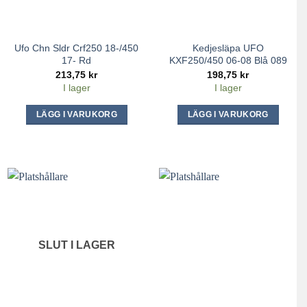
Ufo Chn Sldr Crf250 18-/450
Kedjesläpa UFO
17- Rd
KXF250/450 06-08 Blå 089
213,75
kr
198,75
kr
I lager
I lager
LÄGG I VARUKORG
LÄGG I VARUKORG
SLUT I LAGER