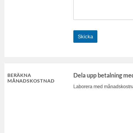
Skicka
Dela upp betalning me
BERÄKNA
MÅNADSKOSTNAD
Laborera med månadskostnad