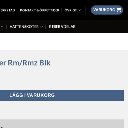
VARUKORG
VERKSTAD
KONTAKT & ÖPPETTIDER
ÖVRIGT
VATTENSKOTER
RESERVDELAR
der Rm/Rmz Blk
LÄGG I VARUKORG
»