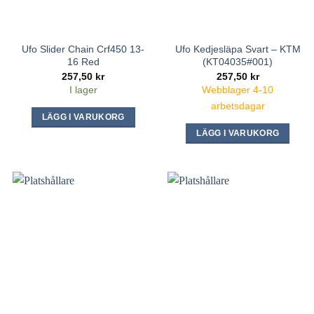
Ufo Slider Chain Crf450 13-
Ufo Kedjesläpa Svart – KTM
16 Red
(KT04035#001)
257,50
kr
257,50
kr
I lager
Webblager 4-10
arbetsdagar
LÄGG I VARUKORG
LÄGG I VARUKORG