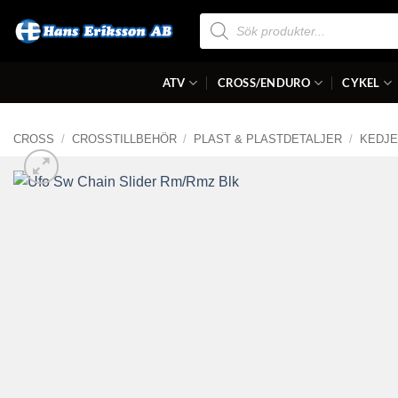
Skip
Produktsökning
to
content
ATV
CROSS/ENDURO
CYKEL
CROSS
/
CROSSTILLBEHÖR
/
PLAST & PLASTDETALJER
/
KEDJE