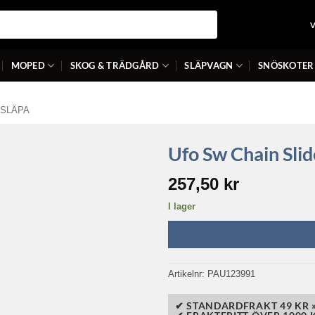
MOPED
SKOG & TRÄDGÅRD
SLÄPVAGN
SNÖSKOTER
SLÄPA
Ufo Sw Chain Sli
257,50
kr
I lager
Artikelnr:
PAU123991
✔ STANDARDFRAKT 49 KR 