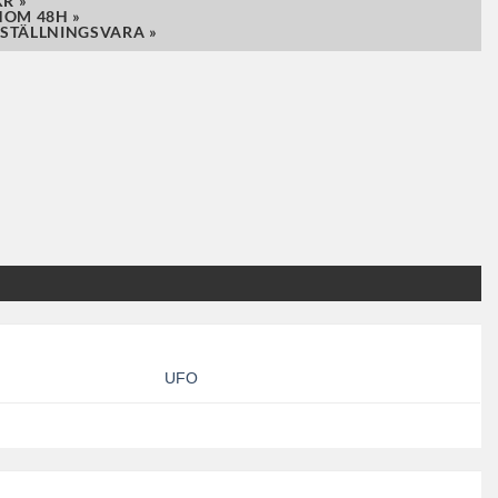
R »
NOM 48H »
STÄLLNINGSVARA »
UFO