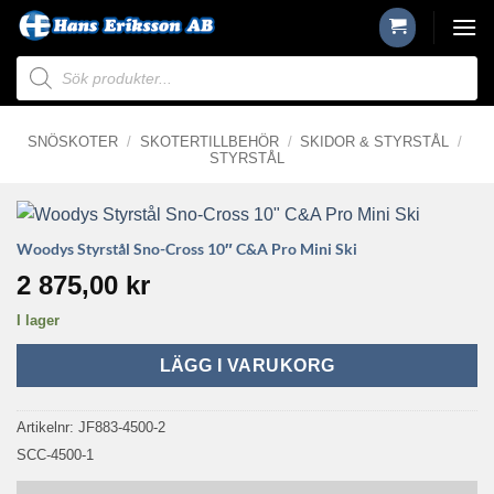
Skip
to
Produktsökning
content
SNÖSKOTER
/
SKOTERTILLBEHÖR
/
SKIDOR & STYRSTÅL
/
STYRSTÅL
Woodys Styrstål Sno-Cross 10″ C&A Pro Mini Ski
2 875,00
kr
I lager
LÄGG I VARUKORG
Artikelnr:
JF883-4500-2
SCC-4500-1