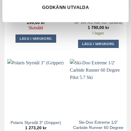
GODKÄNN UTVALDA
Ski-Doo Styrstål (Rev Gen4
Styrskenor Sno-Pro Lynx
XP XR XS XM XU Tundra)
299,00
kr
1 790,00
kr
Slutsåld
I lager
LÄGG I VARUKORG
LÄGG I VARUKORG
Ski-Doo Extreme 1/2′
Polaris Styrstål 3″ (Gripper)
Carbide Runner 60 Degree
1 273,20
kr