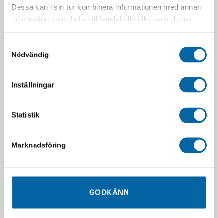
Dessa kan i sin tur kombinera informationen med annan
information som du har tillhandahållit eller som de har
samlat in när du har använt deras tjänster.
Samtyckesval
Nödvändig
Styrstål
Styrstål Touring Pilot 5.7 SL
Inställningar
1 290,00
kr
2 390,00
kr
I lager
I lager
Statistik
LÄGG I VARUKORG
LÄGG I VARUKORG
Marknadsföring
GODKÄNN
SLUT I LAGER