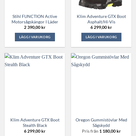
Stihl FUNCTION Active
Klim Adventure GTX Boot
Motorsågskängor I Läder
Asphalt/Hi-Vis
2 390,00
kr
6 299,00
kr
LÄGG I VARUKORG
LÄGG I VARUKORG
Den
Den
här
här
produkten
produkten
har
har
flera
flera
varianter.
varianter.
De
De
olika
olika
alternativen
alternativen
kan
kan
väljas
väljas
på
på
Klim Adventure GTX Boot
Oregon Gummistövlar Med
produktsidan
produktsidan
Stealth Black
Sågskydd
6 299,00
kr
Pris från
1 180,00
kr