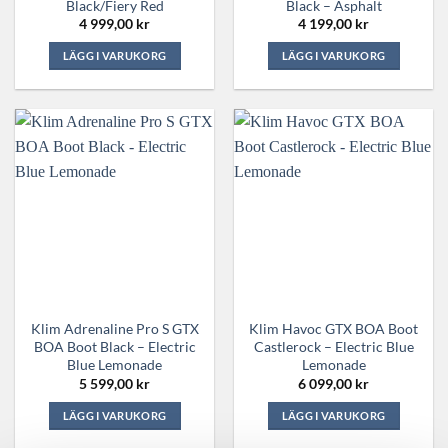
Black/Fiery Red
Black – Asphalt
4 999,00
kr
4 199,00
kr
LÄGG I VARUKORG
LÄGG I VARUKORG
Den
Den
här
här
produkten
produkten
har
har
flera
flera
varianter.
varianter.
De
De
olika
olika
alternativen
alternativen
kan
kan
väljas
väljas
på
på
Klim Adrenaline Pro S GTX
Klim Havoc GTX BOA Boot
produktsidan
produktsidan
BOA Boot Black – Electric
Castlerock – Electric Blue
Blue Lemonade
Lemonade
5 599,00
kr
6 099,00
kr
LÄGG I VARUKORG
LÄGG I VARUKORG
Den
Den