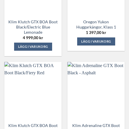
kan
kan
väljas
väljas
på
på
Klim Klutch GTX BOA Boot
Oregon Yukon
produktsidan
produktsidan
Black/Electric Blue
Huggarkängor, Klass 1
Lemonade
1 397,00
kr
4 999,00
kr
LÄGG I VARUKORG
LÄGG I VARUKORG
Den
Den
här
här
produkten
produkten
har
har
flera
flera
varianter.
varianter.
De
De
olika
olika
alternativen
alternativen
kan
kan
väljas
väljas
på
på
produktsidan
Klim Klutch GTX BOA Boot
Klim Adrenaline GTX Boot
produktsidan