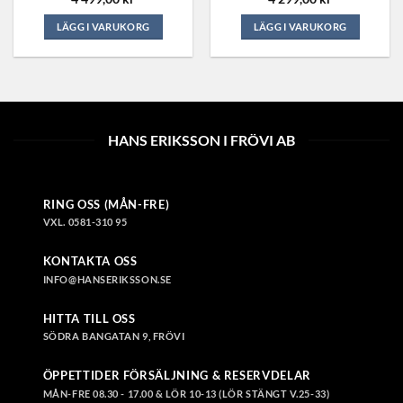
LÄGG I VARUKORG
LÄGG I VARUKORG
Den
Den
här
här
produkten
produkten
har
har
flera
flera
HANS ERIKSSON I FRÖVI AB
varianter.
varianter.
De
De
olika
olika
alternativen
alternativen
RING OSS (MÅN-FRE)
kan
kan
VXL. 0581-310 95
väljas
väljas
på
på
KONTAKTA OSS
produktsidan
produktsidan
INFO@HANSERIKSSON.SE
HITTA TILL OSS
SÖDRA BANGATAN 9, FRÖVI
ÖPPETTIDER FÖRSÄLJNING & RESERVDELAR
MÅN-FRE 08.30 - 17.00 & LÖR 10-13 (LÖR STÄNGT V.25-33)