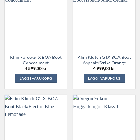
flera
flera
varianter.
varianter.
De
De
olika
olika
alternativen
alternativen
kan
kan
väljas
väljas
på
på
Klim Force GTX BOA Boot
Klim Klutch GTX BOA Boot
produktsidan
produktsidan
Concealment
Asphalt/Strike Orange
4 599,00
kr
4 999,00
kr
LÄGG I VARUKORG
LÄGG I VARUKORG
Den
Den
här
här
produkten
produkten
har
har
flera
flera
varianter.
varianter.
De
De
olika
olika
alternativen
alternativen