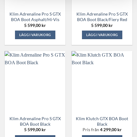
väljas
väljas
på
på
Klim Adrenaline Pro S GTX
Klim Adrenaline Pro S GTX
produktsidan
produktsidan
BOA Boot Asphalt/Hi-Vis
BOA Boot Black/Fiery Red
5 599,00
kr
5 599,00
kr
LÄGG I VARUKORG
LÄGG I VARUKORG
Den
Den
här
här
produkten
produkten
har
har
flera
flera
varianter.
varianter.
De
De
olika
olika
alternativen
alternativen
kan
kan
väljas
väljas
på
på
Klim Adrenaline Pro S GTX
Klim Klutch GTX BOA Boot
produktsidan
produktsidan
BOA Boot Black
Black
5 599,00
kr
Pris från
4 299,00
kr