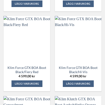
LÄGG I VARUKORG
LÄGG I VARUKORG
Den
Den
här
här
produkten
produkten
har
har
flera
flera
varianter.
varianter.
De
De
olika
olika
alternativen
alternativen
kan
kan
väljas
väljas
på
på
Klim Force GTX BOA Boot
Klim Force GTX BOA Boot
produktsidan
produktsidan
Black/Fiery Red
Black/Hi-Vis
4 599,00
kr
4 599,00
kr
LÄGG I VARUKORG
LÄGG I VARUKORG
Den
Den
här
här
produkten
produkten
har
har