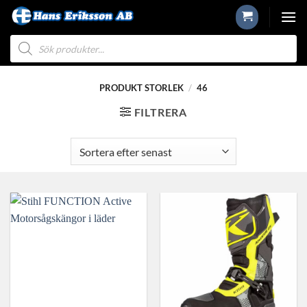
Skip
to
Produktsökning
content
PRODUKT STORLEK
/
46
FILTRERA