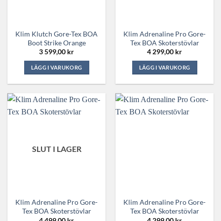
kan
väljas
väljas
på
på
produktsidan
Klim Klutch Gore-Tex BOA
Klim Adrenaline Pro Gore-
produktsidan
Boot Strike Orange
Tex BOA Skoterstövlar
3 599,00
kr
4 299,00
kr
LÄGG I VARUKORG
LÄGG I VARUKORG
Den
Den
här
här
produkten
produkten
har
har
flera
flera
varianter.
varianter.
De
De
SLUT I LAGER
olika
olika
alternativen
alternativen
kan
kan
väljas
väljas
på
på
Klim Adrenaline Pro Gore-
Klim Adrenaline Pro Gore-
produktsidan
produktsidan
Tex BOA Skoterstövlar
Tex BOA Skoterstövlar
4 499,00
kr
4 299,00
kr