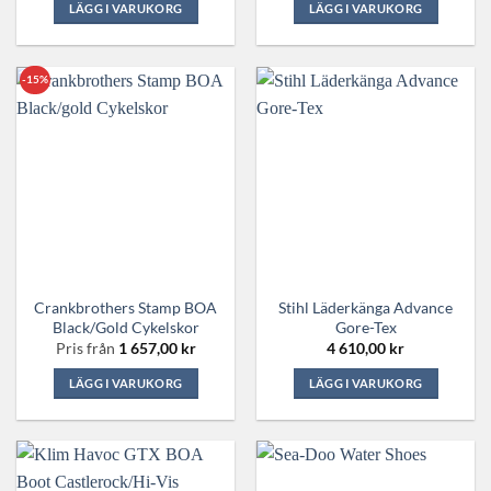
LÄGG I VARUKORG
LÄGG I VARUKORG
Den
Den
här
här
produkten
produkten
-15%
har
har
flera
flera
varianter.
varianter.
De
De
olika
olika
alternativen
alternativen
kan
kan
väljas
väljas
på
på
Crankbrothers Stamp BOA
Stihl Läderkänga Advance
produktsidan
produktsidan
Black/gold Cykelskor
Gore-Tex
Pris från
1 657,00
kr
4 610,00
kr
LÄGG I VARUKORG
LÄGG I VARUKORG
Den
Den
här
här
produkten
produkten
har
har