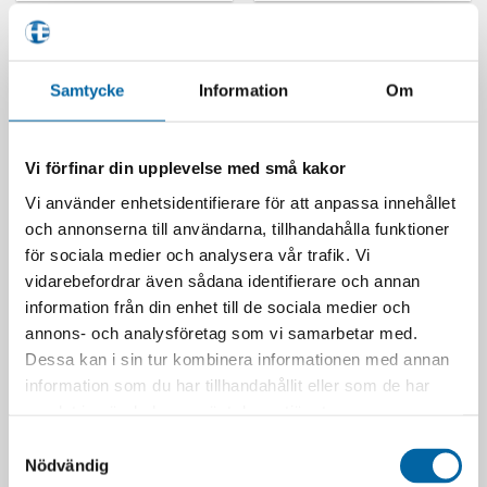
här
här
produkten
produkten
har
har
flera
flera
Samtycke
Information
Om
varianter.
varianter.
De
De
olika
olika
Vi förfinar din upplevelse med små kakor
alternativen
alternativen
kan
kan
Vi använder enhetsidentifierare för att anpassa innehållet
väljas
väljas
och annonserna till användarna, tillhandahålla funktioner
på
på
för sociala medier och analysera vår trafik. Vi
Klim Havoc GTX BOA Boot
Klim Adrenaline Pro S1K
produktsidan
produktsidan
vidarebefordrar även sådana identifierare och annan
Concealment
GTX BOA Boot
Black/Asphalt
6 099,00
kr
information från din enhet till de sociala medier och
6 099,00
kr
annons- och analysföretag som vi samarbetar med.
LÄGG I VARUKORG
LÄGG I VARUKORG
Dessa kan i sin tur kombinera informationen med annan
Den
Den
information som du har tillhandahållit eller som de har
här
här
produkten
samlat in när du har använt deras tjänster.
produkten
har
Samtyckesval
har
flera
Nödvändig
flera
varianter.