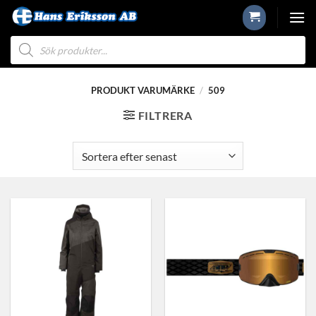
Skip
to
Produktsökning
content
PRODUKT VARUMÄRKE
/
509
FILTRERA