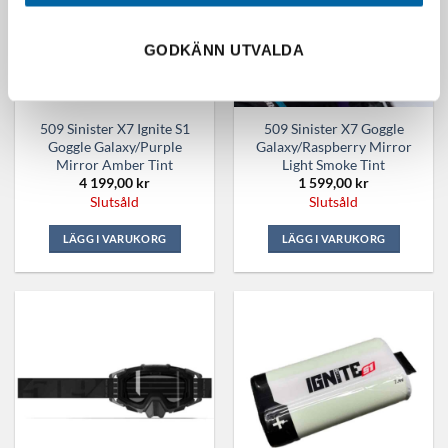
De
olika
SLUT I LAGER
SLUT I LAGER
olika
alternativen
alternativen
GODKÄNN UTVALDA
kan
kan
väljas
väljas
på
på
produktsidan
509 Sinister X7 Ignite S1
509 Sinister X7 Goggle
produktsidan
Goggle Galaxy/Purple
Galaxy/Raspberry Mirror
Mirror Amber Tint
Light Smoke Tint
4 199,00
kr
1 599,00
kr
Slutsåld
Slutsåld
LÄGG I VARUKORG
LÄGG I VARUKORG