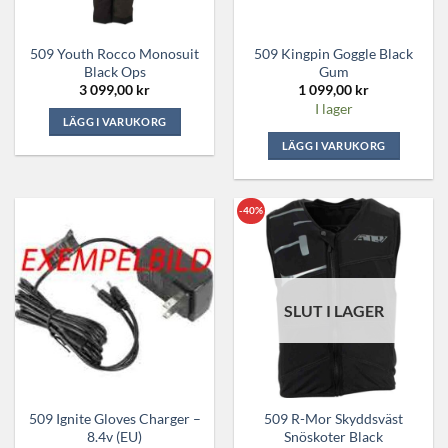
509 Youth Rocco Monosuit
509 Kingpin Goggle Black
Black Ops
Gum
3 099,00
kr
1 099,00
kr
I lager
LÄGG I VARUKORG
Den
LÄGG I VARUKORG
här
produkten
har
-40%
flera
varianter.
De
olika
SLUT I LAGER
alternativen
kan
väljas
på
produktsidan
509 Ignite Gloves Charger –
509 R-Mor Skyddsväst
8.4v (EU)
Snöskoter Black