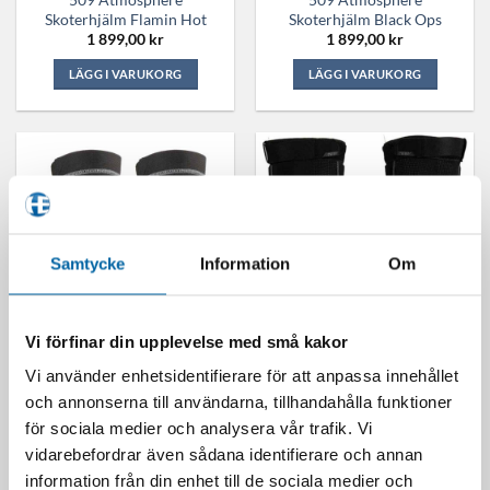
produktsidan
produktsidan
Skoterhjälm Flamin Hot
Skoterhjälm Black Ops
1 899,00
kr
1 899,00
kr
LÄGG I VARUKORG
LÄGG I VARUKORG
Den
Den
här
här
produkten
produkten
har
har
flera
flera
varianter.
varianter.
De
De
olika
olika
Samtycke
Information
Om
alternativen
alternativen
kan
kan
väljas
väljas
Vi förfinar din upplevelse med små kakor
på
på
509 R-Mor Protective
509 R-Mor Protective
Vi använder enhetsidentifierare för att anpassa innehållet
produktsidan
produktsidan
Armbågsskydd Snöskoter
Knäskydd Snöskoter
och annonserna till användarna, tillhandahålla funktioner
799,00
kr
799,00
kr
för sociala medier och analysera vår trafik. Vi
LÄGG I VARUKORG
LÄGG I VARUKORG
vidarebefordrar även sådana identifierare och annan
Den
Den
information från din enhet till de sociala medier och