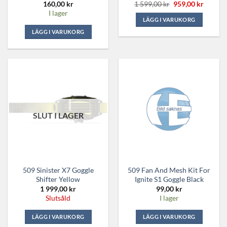
Det
Det
160,00
kr
1 599,00
kr
959,00
kr
ursprungliga
nuvara
I lager
priset
priset
LÄGG I VARUKORG
var:
är:
1
959,00 
Den
LÄGG I VARUKORG
599,00 kr.
här
produkten
har
flera
varianter.
De
olika
SLUT I LAGER
alternativen
kan
väljas
på
produktsidan
509 Sinister X7 Goggle
509 Fan And Mesh Kit For
Shifter Yellow
Ignite S1 Goggle Black
1 999,00
kr
99,00
kr
Slutsåld
I lager
LÄGG I VARUKORG
LÄGG I VARUKORG