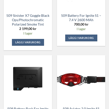
509 Sinister X7 Goggle Black
509 Battery For Ignite S1 –
Ops/Photochromatic
7.4 V 2600 MAh
Polarized Smoke Tint
700,00
kr
2 199,00
kr
I lager
I lager
LÄGG I VARUKORG
LÄGG I VARUKORG
509 Battery Pack For Ignite
509 Aviator 2.0 Ignite S1