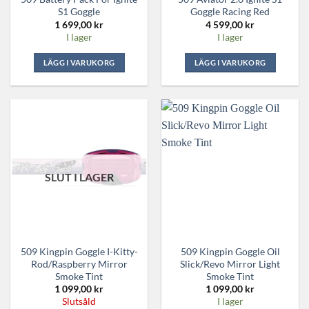
S1 Goggle
Goggle Racing Red
1 699,00
kr
4 599,00
kr
I lager
I lager
LÄGG I VARUKORG
LÄGG I VARUKORG
SLUT I LAGER
509 Kingpin Goggle I-Kitty-
509 Kingpin Goggle Oil
Rod/Raspberry Mirror
Slick/Revo Mirror Light
Smoke Tint
Smoke Tint
1 099,00
kr
1 099,00
kr
Slutsåld
I lager