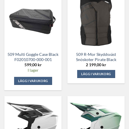
509 Multi Goggle Case Black
509 R-Mor Skyddsväst
F02010700-000-001
Snöskoter Pirate Black
599,00
kr
2 199,00
kr
I lager
LÄGG I VARUKORG
Den
LÄGG I VARUKORG
här
produkten
har
flera
varianter.
De
olika