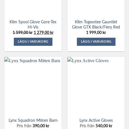
kan
kan
väljas
väljas
på
på
Klim Spool Glove Gore-Tex
Klim Togwotee Gauntlet
produktsidan
produktsidan
Hi-Vis
Glove GTX Black/Fiery Red
Det
Det
1 599,00
kr
1 279,00
kr
1 999,00
kr
ursprungliga
nuvarande
priset
priset
LÄGG I VARUKORG
LÄGG I VARUKORG
var:
är:
1
1
Den
Den
599,00 kr.
279,00 kr.
här
här
produkten
produkten
har
har
flera
flera
varianter.
varianter.
De
De
olika
olika
alternativen
alternativen
kan
kan
väljas
väljas
på
på
Lynx Squadron Mitten Barn
Lynx Active Gloves
produktsidan
produktsidan
Pris från
390,00
kr
Pris från
540,00
kr