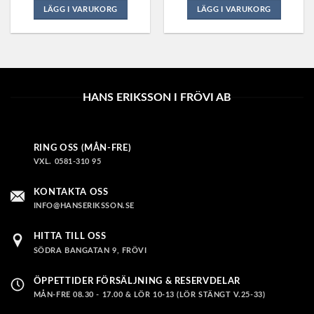
LÄGG I VARUKORG
LÄGG I VARUKORG
Den
Den
här
här
produkten
produkten
har
har
flera
flera
HANS ERIKSSON I FRÖVI AB
varianter.
varianter.
De
De
olika
olika
alternativen
alternativen
RING OSS (MÅN-FRE)
kan
kan
VXL. 0581-310 95
väljas
väljas
på
på
KONTAKTA OSS
produktsidan
produktsidan
INFO@HANSERIKSSON.SE
HITTA TILL OSS
SÖDRA BANGATAN 9, FRÖVI
ÖPPETTIDER FÖRSÄLJNING & RESERVDELAR
MÅN-FRE 08.30 - 17.00 & LÖR 10-13 (LÖR STÄNGT V.25-33)