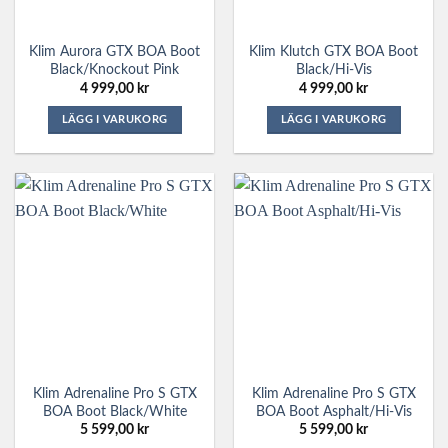
väljas
väljas
på
på
Klim Aurora GTX BOA Boot
Klim Klutch GTX BOA Boot
produktsidan
produktsidan
Black/Knockout Pink
Black/Hi-Vis
4 999,00
kr
4 999,00
kr
LÄGG I VARUKORG
LÄGG I VARUKORG
Den
Den
här
här
produkten
produkten
har
har
flera
flera
varianter.
varianter.
De
De
olika
olika
alternativen
alternativen
kan
kan
väljas
väljas
på
på
Klim Adrenaline Pro S GTX
Klim Adrenaline Pro S GTX
produktsidan
produktsidan
BOA Boot Black/White
BOA Boot Asphalt/Hi-Vis
5 599,00
kr
5 599,00
kr