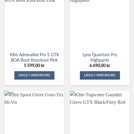
flera
flera
varianter.
varianter.
De
De
olika
olika
alternativen
alternativen
kan
kan
väljas
väljas
på
på
Klim Adrenaline Pro S GTX
Lynx Quantum Pro
produktsidan
produktsidan
BOA Boot Knockout Pink
Highpants
5 599,00
kr
6 690,00
kr
LÄGG I VARUKORG
LÄGG I VARUKORG
Den
Den
här
här
-20%
produkten
produkten
har
har
flera
flera
varianter.
varianter.
De
De
olika
olika
alternativen
alternativen