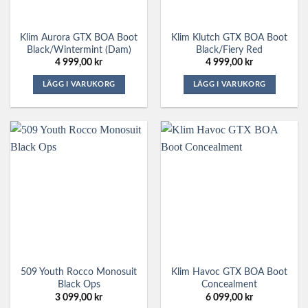
Klim Aurora GTX BOA Boot
Klim Klutch GTX BOA Boot
Black/Wintermint (dam)
Black/Fiery Red
4 999,00
kr
4 999,00
kr
LÄGG I VARUKORG
LÄGG I VARUKORG
Den
Den
här
här
produkten
produkten
har
har
flera
flera
varianter.
varianter.
De
De
olika
olika
alternativen
alternativen
kan
kan
väljas
väljas
på
på
509 Youth Rocco Monosuit
Klim Havoc GTX BOA Boot
produktsidan
produktsidan
Black Ops
Concealment
3 099,00
kr
6 099,00
kr