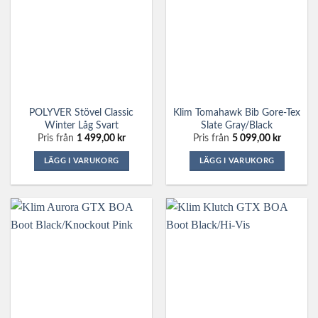
varianter.
varianter.
De
De
olika
olika
alternativen
alternativen
kan
kan
väljas
väljas
på
på
POLYVER Stövel Classic
Klim Tomahawk Bib Gore-Tex
produktsidan
produktsidan
Winter Låg Svart
Slate Gray/Black
Pris från
1 499,00
kr
Pris från
5 099,00
kr
LÄGG I VARUKORG
LÄGG I VARUKORG
Den
Den
här
här
produkten
produkten
har
har
flera
flera
varianter.
varianter.
De
De
olika
olika
alternativen
alternativen
kan
kan