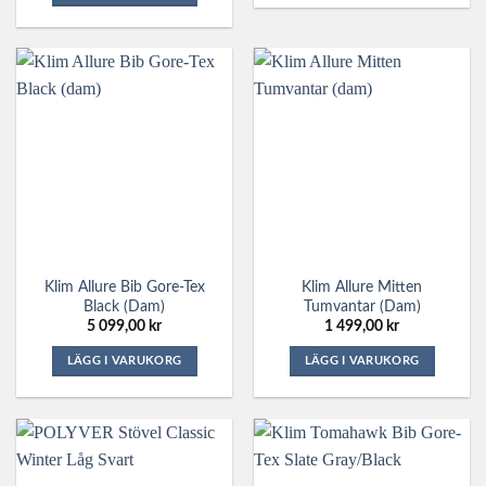
Den
här
här
produkten
produkten
har
har
flera
flera
varianter.
varianter.
De
De
olika
olika
alternativen
alternativen
kan
kan
väljas
väljas
på
på
produktsidan
Klim Allure Bib Gore-Tex
Klim Allure Mitten
produktsidan
Black (dam)
Tumvantar (dam)
5 099,00
kr
1 499,00
kr
LÄGG I VARUKORG
LÄGG I VARUKORG
Den
Den
här
här
produkten
produkten
har
har
flera
flera