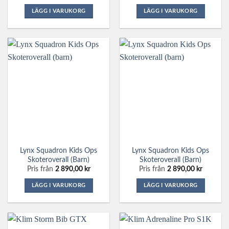
LÄGG I VARUKORG
LÄGG I VARUKORG
Den
Den
här
här
produkten
produkten
har
har
flera
flera
varianter.
varianter.
De
De
olika
olika
alternativen
alternativen
kan
kan
väljas
väljas
på
på
Lynx Squadron Kids Ops
Lynx Squadron Kids Ops
produktsidan
produktsidan
Skoteroverall (barn)
Skoteroverall (barn)
Pris från
2 890,00
kr
Pris från
2 890,00
kr
LÄGG I VARUKORG
LÄGG I VARUKORG
Den
Den
här
här
produkten
produkten