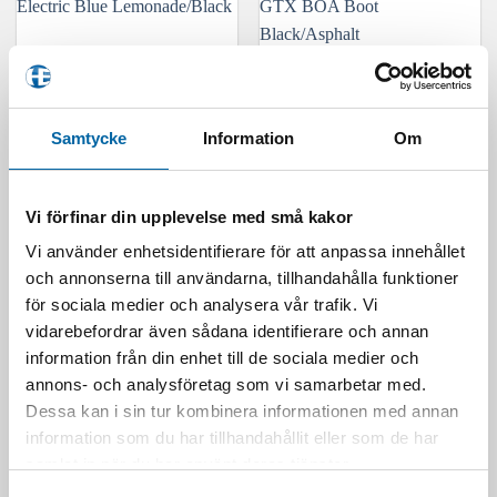
har
har
flera
flera
varianter.
varianter.
De
De
olika
olika
alternativen
alternativen
Samtycke
Information
Om
kan
kan
väljas
väljas
på
på
Klim Storm Bib GTX Electric
Klim Adrenaline Pro S1K
produktsidan
produktsidan
Vi förfinar din upplevelse med små kakor
Blue Lemonade/Black
GTX BOA Boot
Black/Asphalt
6 199,00
kr
Vi använder enhetsidentifierare för att anpassa innehållet
6 099,00
kr
och annonserna till användarna, tillhandahålla funktioner
LÄGG I VARUKORG
för sociala medier och analysera vår trafik. Vi
LÄGG I VARUKORG
Den
vidarebefordrar även sådana identifierare och annan
Den
här
här
information från din enhet till de sociala medier och
produkten
produkten
har
annons- och analysföretag som vi samarbetar med.
har
flera
Dessa kan i sin tur kombinera informationen med annan
flera
varianter.
information som du har tillhandahållit eller som de har
varianter.
De
samlat in när du har använt deras tjänster.
De
olika
olika
alternativen