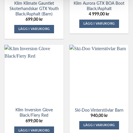
Klim Klimate Gauntlet
Klim Aurora GTX BOA Boot
produktsidan
Skoterhandskar GTX Youth
Black/Asphalt
Black/Asphalt (barn)
4 999,00
kr
699,00
kr
LÄGG I VARUKORG
LÄGG I VARUKORG
Den
Den
här
här
produkten
produkten
har
har
flera
flera
varianter.
varianter.
De
De
olika
olika
alternativen
alternativen
kan
kan
väljas
väljas
på
på
produktsidan
Klim Inversion Glove
Ski-Doo Vinterstövlar Barn
produktsidan
Black/Fiery Red
940,00
kr
699,00
kr
LÄGG I VARUKORG
LÄGG I VARUKORG
Den