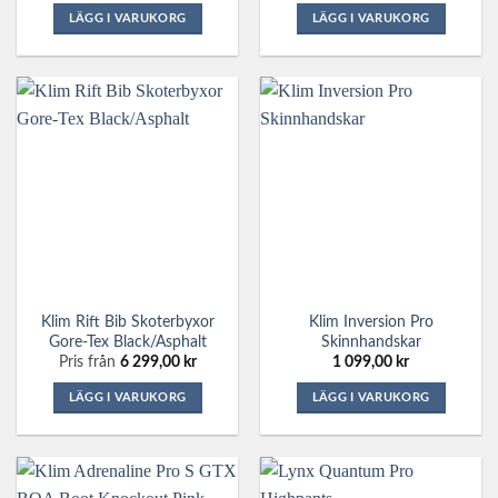
LÄGG I VARUKORG
LÄGG I VARUKORG
Den
Den
här
här
produkten
produkten
har
har
flera
flera
varianter.
varianter.
De
De
olika
olika
alternativen
alternativen
kan
kan
väljas
väljas
på
på
Klim Rift Bib Skoterbyxor
Klim Inversion Pro
produktsidan
produktsidan
Gore-Tex Black/Asphalt
Skinnhandskar
Pris från
6 299,00
kr
1 099,00
kr
LÄGG I VARUKORG
LÄGG I VARUKORG
Den
Den
här
här
produkten
produkten
har
har