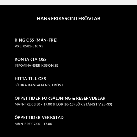
produkten
produkten
har
har
flera
flera
HANS ERIKSSON I FRÖVI AB
varianter.
varianter.
De
De
olika
olika
RING OSS (MÅN-FRE)
alternativen
alternativen
VXL. 0581-310 95
kan
kan
väljas
väljas
KONTAKTA OSS
på
på
INFO@HANSERIKSSON.SE
produktsidan
produktsidan
HITTA TILL OSS
SÖDRA BANGATAN 9, FRÖVI
ÖPPETTIDER FÖRSÄLJNING & RESERVDELAR
MÅN-FRE 08.30 - 17.00 & LÖR 10-13 (LÖR STÄNGT V.25-33)
ÖPPETTIDER VERKSTAD
MÅN-FRE 07.00 - 17.00