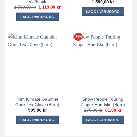
Vis/Black
1 599,00
kr
Det
Det
1 599,00
kr
1 119,00
kr
ursprungliga
nuvarande
LÄGG I VARUKORG
priset
priset
LÄGG I VARUKORG
Den
var:
är:
1
1
Den
här
599,00 kr.
119,00 kr.
här
produkten
produkten
-70%
har
har
flera
flera
varianter.
varianter.
De
De
olika
olika
alternativen
alternativen
kan
kan
väljas
väljas
på
på
produktsidan
Klim Klimate Gauntlet
Snow People Touring
produktsidan
Gore-Tex Glove (barn)
Zipper Handske (barn)
Det
Det
599,00
kr
270,00
kr
81,00
kr
ursprungliga
nuvara
priset
priset
LÄGG I VARUKORG
LÄGG I VARUKORG
var:
är:
270,00 kr.
81,00 kr
Den
Den
här
här