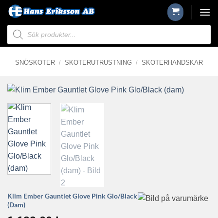
Skip
to
Produktsökning
content
SNÖSKOTER
/
SKOTERUTRUSTNING
/
SKOTERHANDSKAR
Klim Ember Gauntlet Glove Pink Glo/Black
(dam)