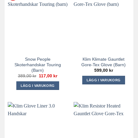
har
har
flera
flera
varianter.
varianter.
De
De
olika
olika
alternativen
alternativen
kan
kan
väljas
väljas
på
på
Snow People
Klim Klimate Gauntlet
produktsidan
produktsidan
Skoterhandskar Touring
Gore-Tex Glove (barn)
(barn)
599,00
kr
Det
Det
389,00
kr
117,00
kr
ursprungliga
nuvarande
LÄGG I VARUKORG
priset
priset
LÄGG I VARUKORG
Den
var:
är:
389,00 kr.
117,00 kr.
Den
här
här
produkten
produkten
har
har
flera
flera
varianter.
varianter.
De
De
olika