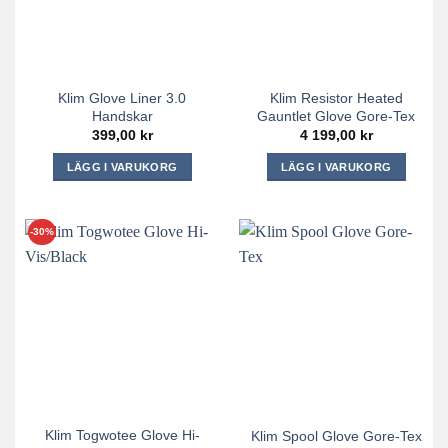
olika
alternativen
alternativen
kan
kan
väljas
väljas
på
på
produktsidan
Klim Glove Liner 3.0
Klim Resistor Heated
produktsidan
Handskar
Gauntlet Glove Gore-Tex
399,00
kr
4 199,00
kr
LÄGG I VARUKORG
LÄGG I VARUKORG
Den
Den
här
här
produkten
produkten
-30%
har
har
flera
flera
varianter.
varianter.
De
De
olika
olika
alternativen
alternativen
kan
kan
väljas
väljas
på
på
Klim Togwotee Glove Hi-
Klim Spool Glove Gore-Tex
produktsidan
produktsidan