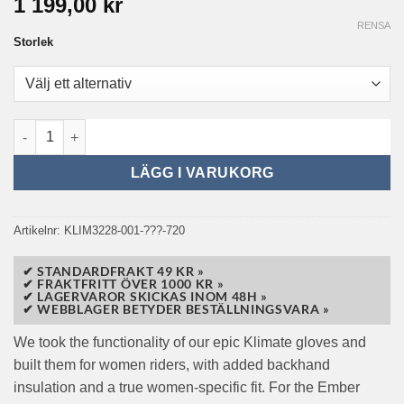
1 199,00
kr
RENSA
Storlek
Klim Ember Gauntlet Glove Pink Glo/Black (dam) mängd
LÄGG I VARUKORG
Artikelnr:
KLIM3228-001-???-720
✔ STANDARDFRAKT 49 KR »
✔ FRAKTFRITT ÖVER 1000 KR »
✔ LAGERVAROR SKICKAS INOM 48H »
✔ WEBBLAGER BETYDER BESTÄLLNINGSVARA »
We took the functionality of our epic Klimate gloves and
built them for women riders, with added backhand
insulation and a true women-specific fit. For the Ember