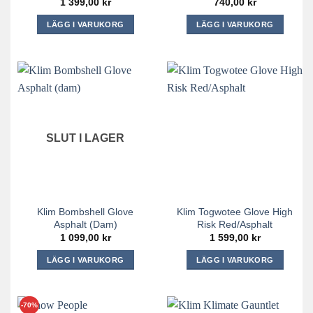
1 399,00
kr
740,00
kr
LÄGG I VARUKORG
LÄGG I VARUKORG
Den
Den
här
här
produkten
produkten
har
har
flera
flera
varianter.
varianter.
De
De
SLUT I LAGER
olika
olika
alternativen
alternativen
kan
kan
väljas
väljas
på
på
Klim Bombshell Glove
Klim Togwotee Glove High
produktsidan
produktsidan
Asphalt (dam)
Risk Red/Asphalt
1 099,00
kr
1 599,00
kr
LÄGG I VARUKORG
LÄGG I VARUKORG
Den
Den
här
här
produkten
produkten
-70%