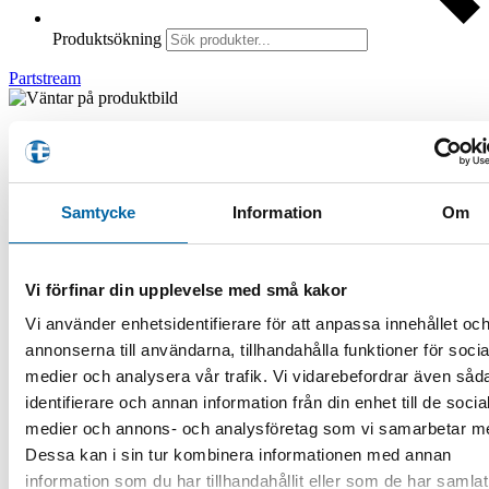
Produktsökning
Partstream
420651190 (Gasket)
116,00
kr
Samtycke
Information
Om
Webblager 4-10 arbetsdagar
420651190 (Gasket) mängd
Vi förfinar din upplevelse med små kakor
Lägg i varukorg
Vi använder enhetsidentifierare för att anpassa innehållet oc
Artikelnr:
420651190
Kategori:
Partstream
Varumärke:
BRP
annonserna till användarna, tillhandahålla funktioner för socia
✔ Standardfrakt 49 kr »
medier och analysera vår trafik. Vi vidarebefordrar även såd
✔ Fraktfritt över 1000 kr »
✔ Lagervaror skickas inom 48h »
identifierare och annan information från din enhet till de socia
✔ Webblager betyder beställningsvara »
medier och annons- och analysföretag som vi samarbetar m
Dessa kan i sin tur kombinera informationen med annan
×
Leveranstid
information som du har tillhandahållit eller som de har samlat