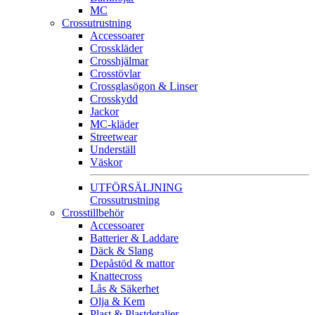
MC
Crossutrustning
Accessoarer
Crosskläder
Crosshjälmar
Crosstövlar
Crossglasögon & Linser
Crosskydd
Jackor
MC-kläder
Streetwear
Underställ
Väskor
UTFÖRSÄLJNING
Crossutrustning
Crosstillbehör
Accessoarer
Batterier & Laddare
Däck & Slang
Depåstöd & mattor
Knattecross
Lås & Säkerhet
Olja & Kem
Plast & Plastdetaljer