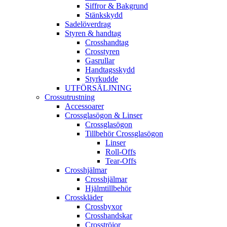
Siffror & Bakgrund
Stänkskydd
Sadelöverdrag
Styren & handtag
Crosshandtag
Crosstyren
Gasrullar
Handtagsskydd
Styrkudde
UTFÖRSÄLJNING
Crossutrustning
Accessoarer
Crossglasögon & Linser
Crossglasögon
Tillbehör Crossglasögon
Linser
Roll-Offs
Tear-Offs
Crosshjälmar
Crosshjälmar
Hjälmtillbehör
Crosskläder
Crossbyxor
Crosshandskar
Crosströjor