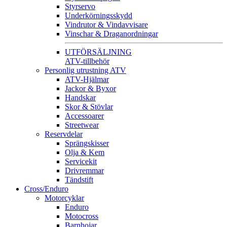
Styrservo
Underkörningsskydd
Vindrutor & Vindavvisare
Vinschar & Draganordningar
UTFÖRSÄLJNING
ATV-tillbehör
Personlig utrustning ATV
ATV-Hjälmar
Jackor & Byxor
Handskar
Skor & Stövlar
Accessoarer
Streetwear
Reservdelar
Sprängskisser
Olja & Kem
Servicekit
Drivremmar
Tändstift
Cross/Enduro
Motorcyklar
Enduro
Motocross
Barnhojar