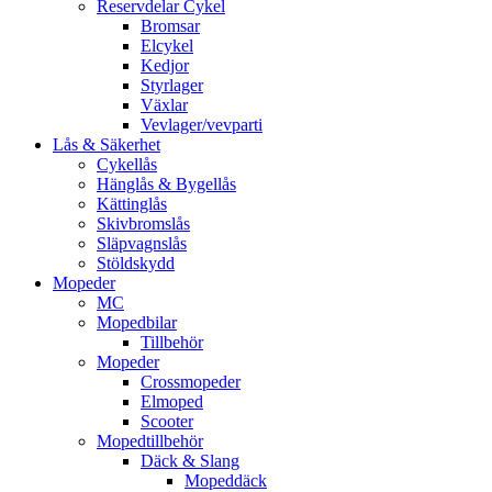
Reservdelar Cykel
Bromsar
Elcykel
Kedjor
Styrlager
Växlar
Vevlager/vevparti
Lås & Säkerhet
Cykellås
Hänglås & Bygellås
Kättinglås
Skivbromslås
Släpvagnslås
Stöldskydd
Mopeder
MC
Mopedbilar
Tillbehör
Mopeder
Crossmopeder
Elmoped
Scooter
Mopedtillbehör
Däck & Slang
Mopeddäck