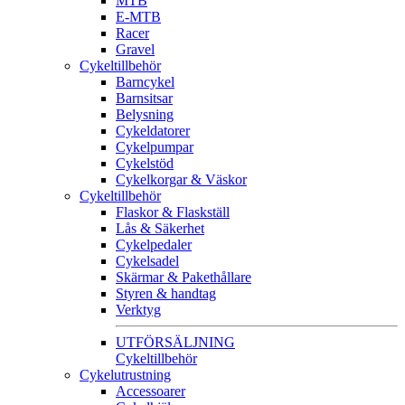
MTB
E-MTB
Racer
Gravel
Cykeltillbehör
Barncykel
Barnsitsar
Belysning
Cykeldatorer
Cykelpumpar
Cykelstöd
Cykelkorgar & Väskor
Cykeltillbehör
Flaskor & Flaskställ
Lås & Säkerhet
Cykelpedaler
Cykelsadel
Skärmar & Pakethållare
Styren & handtag
Verktyg
UTFÖRSÄLJNING
Cykeltillbehör
Cykelutrustning
Accessoarer