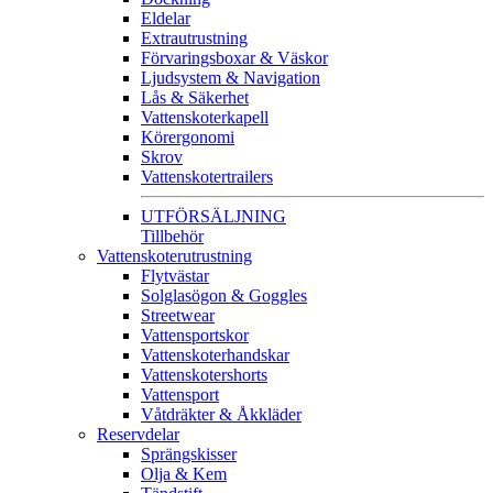
Eldelar
Extrautrustning
Förvaringsboxar & Väskor
Ljudsystem & Navigation
Lås & Säkerhet
Vattenskoterkapell
Körergonomi
Skrov
Vattenskotertrailers
UTFÖRSÄLJNING
Tillbehör
Vattenskoterutrustning
Flytvästar
Solglasögon & Goggles
Streetwear
Vattensportskor
Vattenskoterhandskar
Vattenskotershorts
Vattensport
Våtdräkter & Åkkläder
Reservdelar
Sprängskisser
Olja & Kem