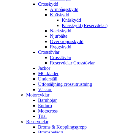
Crosskydd
Armbågsskydd
Knäskydd
Knäskydd
Knäskydd (Reservdelar)
Nackskydd
Njurbälte
Överkroppsskydd
Ryggskydd
Crosstövlar
Crosstövlar
Reservdelar Crosstövlar
Jackor
MC-kläder
Underställ
Utförsäljning crossutrustning
Väskor
Motorcyklar
Barnhojar
Enduro
Motocross
Trial
Reservdelar
Broms & Kopplingsgrepp
Bromsbelägg