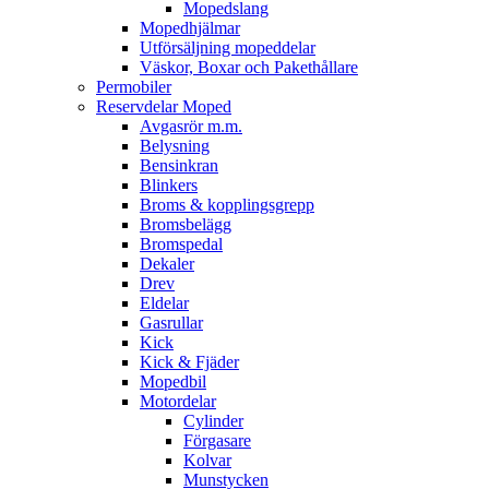
Mopedslang
Mopedhjälmar
Utförsäljning mopeddelar
Väskor, Boxar och Pakethållare
Permobiler
Reservdelar Moped
Avgasrör m.m.
Belysning
Bensinkran
Blinkers
Broms & kopplingsgrepp
Bromsbelägg
Bromspedal
Dekaler
Drev
Eldelar
Gasrullar
Kick
Kick & Fjäder
Mopedbil
Motordelar
Cylinder
Förgasare
Kolvar
Munstycken