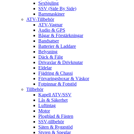
Sexhjuling
SSV (Side By Side)
Barnmaskiner
ATV-Tillbehör
ATV-Vagnar
Audio & GPS
Bågar & Förstärkningar
Bandsatser
Batterier & Laddare
Belysning
Däck & Fälg
Drivaxlar & Drivknutar
Eldelar
Fjädring & Chassi
Förvaringsboxar & Väskor
Fotpinnar & Fotstöd
Tillbehör
Kapell ATV/SSV
Lås & Säkerhet
Luftintag
Motor
Plogblad & Fästen
SSV-tillbehör
Säten & Ryggstöd
Styren & Speglar