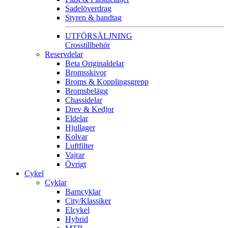
Sadelöverdrag
Styren & handtag
UTFÖRSÄLJNING
Crosstillbehör
Reservdelar
Beta Originaldelar
Bromsskivor
Broms & Kopplingsgrepp
Bromsbelägg
Chassidelar
Drev & Kedjor
Eldelar
Hjullager
Kolvar
Luftfilter
Vajrar
Övrigt
Cykel
Cyklar
Barncyklar
City/Klassiker
Elcykel
Hybrid