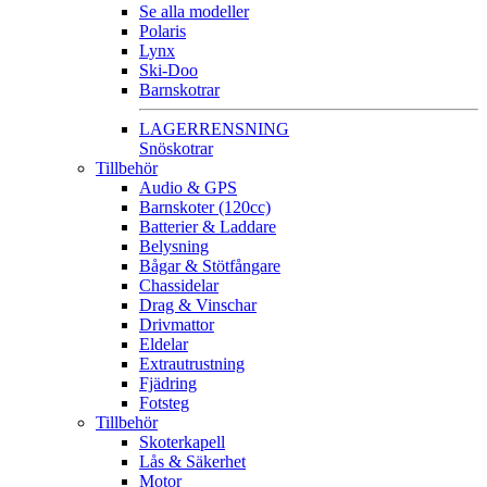
Se alla modeller
Polaris
Lynx
Ski-Doo
Barnskotrar
LAGERRENSNING
Snöskotrar
Tillbehör
Audio & GPS
Barnskoter (120cc)
Batterier & Laddare
Belysning
Bågar & Stötfångare
Chassidelar
Drag & Vinschar
Drivmattor
Eldelar
Extrautrustning
Fjädring
Fotsteg
Tillbehör
Skoterkapell
Lås & Säkerhet
Motor