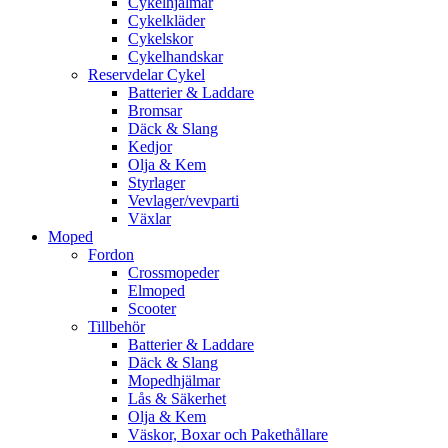
Cykelhjälmar
Cykelkläder
Cykelskor
Cykelhandskar
Reservdelar Cykel
Batterier & Laddare
Bromsar
Däck & Slang
Kedjor
Olja & Kem
Styrlager
Vevlager/vevparti
Växlar
Moped
Fordon
Crossmopeder
Elmoped
Scooter
Tillbehör
Batterier & Laddare
Däck & Slang
Mopedhjälmar
Lås & Säkerhet
Olja & Kem
Väskor, Boxar och Pakethållare