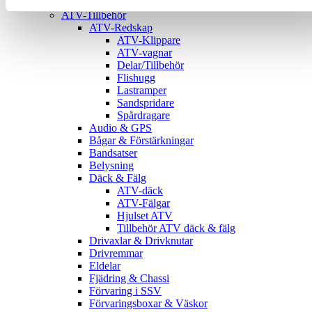
ATV
ATV-Tillbehör
ATV-Redskap
ATV-Klippare
ATV-vagnar
Delar/Tillbehör
Flishugg
Lastramper
Sandspridare
Spårdragare
Audio & GPS
Bågar & Förstärkningar
Bandsatser
Belysning
Däck & Fälg
ATV-däck
ATV-Fälgar
Hjulset ATV
Tillbehör ATV däck & fälg
Drivaxlar & Drivknutar
Drivremmar
Eldelar
Fjädring & Chassi
Förvaring i SSV
Förvaringsboxar & Väskor