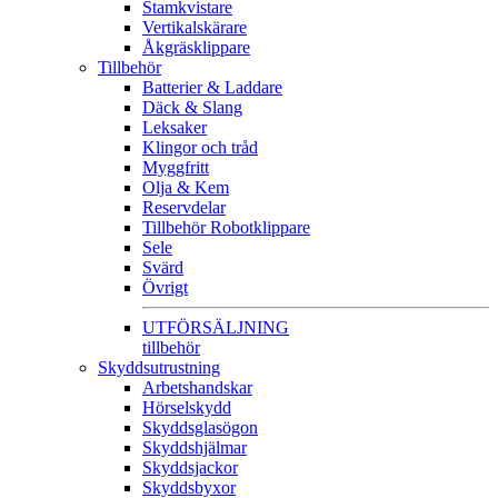
Stamkvistare
Vertikalskärare
Åkgräsklippare
Tillbehör
Batterier & Laddare
Däck & Slang
Leksaker
Klingor och tråd
Myggfritt
Olja & Kem
Reservdelar
Tillbehör Robotklippare
Sele
Svärd
Övrigt
UTFÖRSÄLJNING
tillbehör
Skyddsutrustning
Arbetshandskar
Hörselskydd
Skyddsglasögon
Skyddshjälmar
Skyddsjackor
Skyddsbyxor