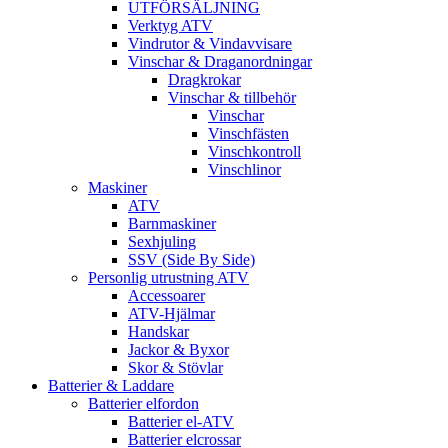
UTFÖRSÄLJNING
Verktyg ATV
Vindrutor & Vindavvisare
Vinschar & Draganordningar
Dragkrokar
Vinschar & tillbehör
Vinschar
Vinschfästen
Vinschkontroll
Vinschlinor
Maskiner
ATV
Barnmaskiner
Sexhjuling
SSV (Side By Side)
Personlig utrustning ATV
Accessoarer
ATV-Hjälmar
Handskar
Jackor & Byxor
Skor & Stövlar
Batterier & Laddare
Batterier elfordon
Batterier el-ATV
Batterier elcrossar