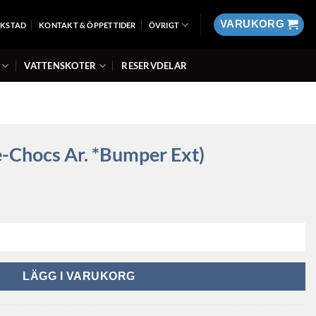
VARUKORG
RKSTAD
KONTAKT & ÖPPETTIDER
ÖVRIGT
VATTENSKOTER
RESERVDELAR
-Chocs Ar. *Bumper Ext)
umper Ext) mängd
LÄGG I VARUKORG