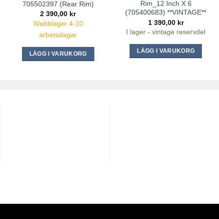
Rim_12 Inch X 6
705502397 (Rear Rim)
(705400683) **VINTAGE**
2 390,00
kr
1 390,00
kr
Webblager 4-10
I lager - vintage reservdel
arbetsdagar
LÄGG I VARUKORG
LÄGG I VARUKORG