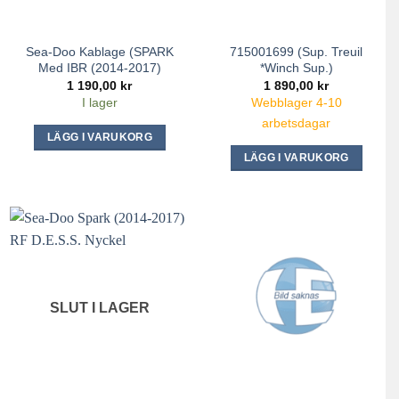
Sea-Doo Kablage (SPARK
715001699 (Sup. Treuil
Med IBR (2014-2017)
*Winch Sup.)
1 190,00
kr
1 890,00
kr
I lager
Webblager 4-10
arbetsdagar
LÄGG I VARUKORG
LÄGG I VARUKORG
SLUT I LAGER