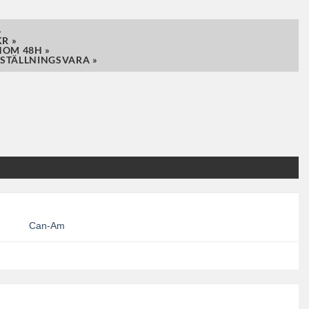
»
R »
NOM 48H »
STÄLLNINGSVARA »
Can-Am