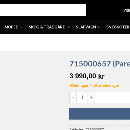
VE
MOPED
SKOG & TRÄDGÅRD
SLÄPVAGN
SNÖSKOTER
715000657 (Pare
3 990,00
kr
Webblager 4-10 arbetsdagar
715000657 (Pare-Chocs Ar. *B
Artikelnr:
715000657