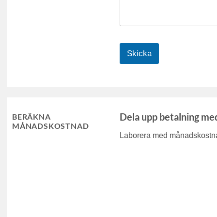
Skicka
Dela upp betalning me
BERÄKNA
MÅNADSKOSTNAD
Laborera med månadskostnad