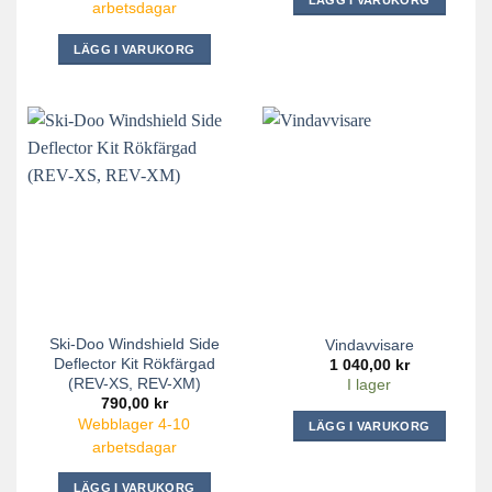
arbetsdagar
Den
här
LÄGG I VARUKORG
produkten
har
flera
varianter.
De
olika
alternativen
kan
väljas
på
produktsidan
Ski-Doo Windshield Side
Vindavvisare
Deflector Kit Rökfärgad
1 040,00
kr
(REV-XS, REV-XM)
I lager
790,00
kr
Webblager 4-10
LÄGG I VARUKORG
arbetsdagar
LÄGG I VARUKORG