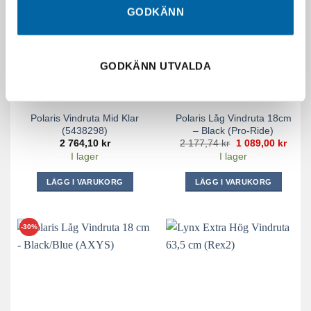
De
GODKÄNN
olika
alternativen
kan
väljas
GODKÄNN UTVALDA
på
produktsidan
Polaris Vindruta Mid Klar
Polaris Låg Vindruta 18cm
(5438298)
– Black (Pro-Ride)
Det
Det
2 764,10
kr
2 177,74
kr
1 089,00
kr
ursprungliga
nuva
I lager
I lager
priset
priset
var:
är:
2
1
LÄGG I VARUKORG
LÄGG I VARUKORG
177,74 kr.
089,0
-30%