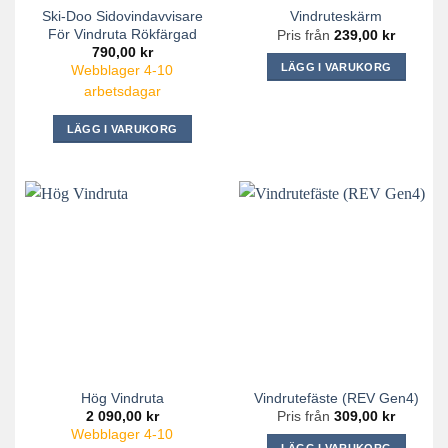
Ski-Doo Sidovindavvisare
Vindruteskärm
För Vindruta Rökfärgad
Pris från
239,00
kr
790,00
kr
LÄGG I VARUKORG
Webblager 4-10
Den
arbetsdagar
här
LÄGG I VARUKORG
produkten
har
flera
varianter.
De
olika
alternativen
kan
väljas
på
produktsidan
Hög Vindruta
Vindrutefäste (REV Gen4)
2 090,00
kr
Pris från
309,00
kr
Webblager 4-10
LÄGG I VARUKORG