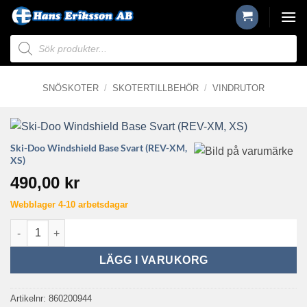
Skip
to
Produktsökning
content
SNÖSKOTER
/
SKOTERTILLBEHÖR
/
VINDRUTOR
Ski-Doo Windshield Base Svart (REV-XM,
XS)
490,00
kr
Webblager 4-10 arbetsdagar
Ski-Doo Windshield Base Svart (REV-XM, XS) mängd
LÄGG I VARUKORG
Artikelnr:
860200944