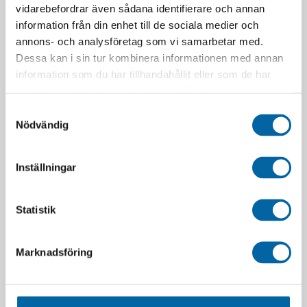
vidarebefordrar även sådana identifierare och annan
information från din enhet till de sociala medier och
annons- och analysföretag som vi samarbetar med.
Dessa kan i sin tur kombinera informationen med annan
information som du har tillhandahållit eller som de har
samlat in när du har använt deras tjänster.
Samtyckesval
Nödvändig
Mittre Vindavvisare (REV
Lynx Vindruta Medium
Inställningar
Gen4)
(Rex2)
Pris från
490,00
kr
1 990,00
kr
Webblager 4-10
Statistik
LÄGG I VARUKORG
arbetsdagar
Den
här
LÄGG I VARUKORG
Marknadsföring
produkten
har
flera
-50%
varianter.