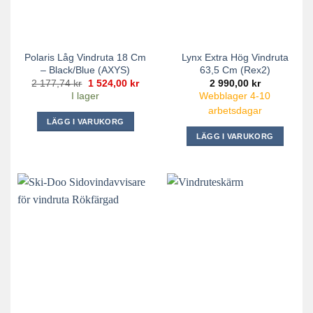
Polaris Låg Vindruta 18 Cm
Lynx Extra Hög Vindruta
– Black/Blue (AXYS)
63,5 Cm (Rex2)
Det
Det
2 177,74
kr
1 524,00
kr
2 990,00
kr
ursprungliga
nuvarande
I lager
Webblager 4-10
priset
priset
var:
är:
arbetsdagar
2
1
LÄGG I VARUKORG
177,74 kr.
524,00 kr.
LÄGG I VARUKORG