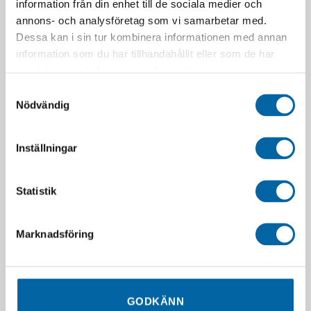
information från din enhet till de sociala medier och
annons- och analysföretag som vi samarbetar med.
Dessa kan i sin tur kombinera informationen med annan
information som du har tillhandahållit eller som de har
samlat in när du har använt deras tjänster.
Samtyckesval
Nödvändig
Inställningar
Ski-Doo Skydd För
860201674 (Ramp
Startsnöret, Summit
Crossbar Protector 12 Pcs)
640,00
kr
840,00
kr
Statistik
I lager
I lager
LÄGG I VARUKORG
LÄGG I VARUKORG
Marknadsföring
GODKÄNN