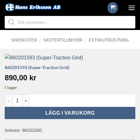
Skip
to
Produktsökning
content
SNÖSKOTER
/
SKOTERTILLBEHÖR
/
EXTRAUTRUSTNING
860201593 (Super-Traction Grid)
890,00
kr
I lager
860201593 (Super-Traction Grid) mängd
LÄGG I VARUKORG
Artikelnr:
860201593