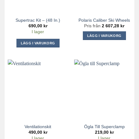
Supertrac Kit – (48 In.)
Polaris Caliber Ski Wheels
690,00
kr
Pris från
2 607,28
kr
I lager
LÄGG I VARUKORG
Den
LÄGG I VARUKORG
här
produkten
har
flera
varianter.
De
olika
alternativen
kan
väljas
på
produktsidan
Ventilationskit
Ögla Till Superclamp
490,00
kr
219,00
kr
I lager
I lager