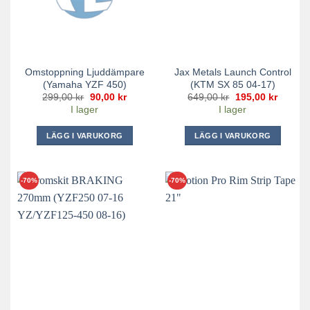
Omstoppning Ljuddämpare
Jax Metals Launch Control
(Yamaha YZF 450)
(KTM SX 85 04-17)
Det
Det
Det
Det
299,00
kr
90,00
kr
649,00
kr
195,00
kr
ursprungliga
nuvarande
ursprungliga
nuvara
I lager
I lager
priset
priset
priset
priset
var:
är:
var:
är:
299,00 kr.
90,00 kr.
649,00 kr.
195,00 
LÄGG I VARUKORG
LÄGG I VARUKORG
-70%
-70%