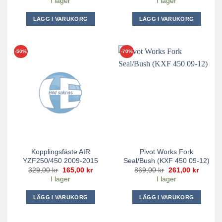
I lager
I lager
priset
priset
var:
är:
159,00 kr.
48,00 kr
LÄGG I VARUKORG
LÄGG I VARUKORG
-50%
-70%
Kopplingsfäste AIR
Pivot Works Fork
YZF250/450 2009-2015
Seal/Bush (KXF 450 09-12)
Det
Det
Det
Det
329,00
kr
165,00
kr
869,00
kr
261,00
kr
ursprungliga
nuvarande
ursprungliga
nuvara
I lager
I lager
priset
priset
priset
priset
var:
är:
var:
är:
329,00 kr.
165,00 kr.
869,00 kr.
261,00 
LÄGG I VARUKORG
LÄGG I VARUKORG