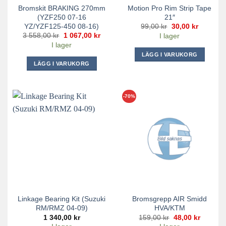
Bromskit BRAKING 270mm
Motion Pro Rim Strip Tape
(YZF250 07-16
21″
YZ/YZF125-450 08-16)
Det
Det
99,00
kr
30,00
kr
ursprungliga
nuvaran
Det
Det
3 558,00
kr
1 067,00
kr
I lager
priset
priset
ursprungliga
nuvarande
I lager
var:
är:
priset
priset
99,00 kr.
30,00 kr.
var:
är:
LÄGG I VARUKORG
3
1
LÄGG I VARUKORG
558,00 kr.
067,00 kr.
-70%
Linkage Bearing Kit (Suzuki
Bromsgrepp AIR Smidd
RM/RMZ 04-09)
HVA/KTM
Det
Det
1 340,00
kr
159,00
kr
48,00
kr
ursprungliga
nuvara