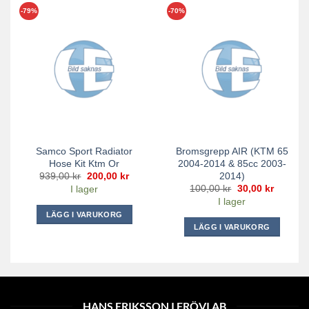
-79%
-70%
Samco Sport Radiator
Bromsgrepp AIR (KTM 65
Hose Kit Ktm Or
2004-2014 & 85cc 2003-
2014)
Det
Det
939,00
kr
200,00
kr
ursprungliga
nuvarande
Det
Det
100,00
kr
30,00
kr
I lager
priset
priset
ursprungliga
nuvara
I lager
var:
är:
priset
priset
939,00 kr.
200,00 kr.
var:
är:
LÄGG I VARUKORG
100,00 kr.
30,00 kr
LÄGG I VARUKORG
HANS ERIKSSON I FRÖVI AB