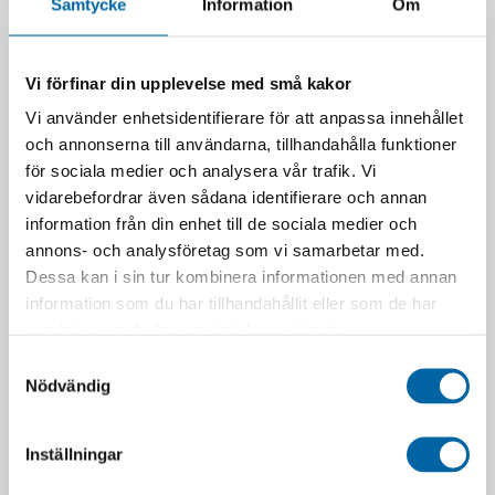
Samtycke
Information
Om
Vi förfinar din upplevelse med små kakor
Vi använder enhetsidentifierare för att anpassa innehållet
och annonserna till användarna, tillhandahålla funktioner
för sociala medier och analysera vår trafik. Vi
vidarebefordrar även sådana identifierare och annan
information från din enhet till de sociala medier och
annons- och analysföretag som vi samarbetar med.
Dessa kan i sin tur kombinera informationen med annan
information som du har tillhandahållit eller som de har
samlat in när du har använt deras tjänster.
Samtyckesval
Nödvändig
RELATERADE PRODUKTER
Inställningar
-70%
-70%