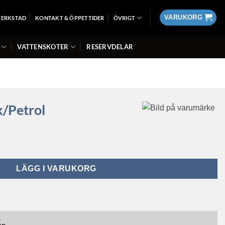
VARUKORG
VERKSTAD
KONTAKT & ÖPPETTIDER
ÖVRIGT
VATTENSKOTER
RESERVDELAR
k/Petrol
LÄGG I VARUKORG
»