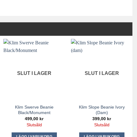
SLUT I LAGER
SLUT I LAGER
Klim Swerve Beanie
Klim Slope Beanie Ivory
Black/Monument
(dam)
499,00
kr
399,00
kr
Slutsåld
Slutsåld
LÄGG I VARUKORG
LÄGG I VARUKORG