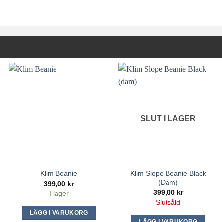
SLUT I LAGER
Klim Slope Beanie Black
Klim Beanie
(dam)
399,00
kr
399,00
kr
I lager
Slutsåld
LÄGG I VARUKORG
LÄGG I VARUKORG