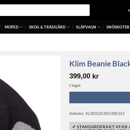
MOPED
SKOG & TRÄDGÅRD
SLÄPVAGN
SNÖSKOTER
Klim Beanie Blac
399,00
kr
I lager
Artikelnr:
KLIM3133-003-000-012
✔ STANDARDFRAKT 49 KR 