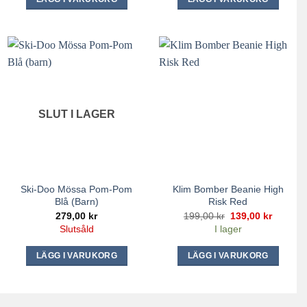
SLUT I LAGER
Ski-Doo Mössa Pom-Pom
Klim Bomber Beanie High
Blå (barn)
Risk Red
Det
Det
279,00
kr
199,00
kr
139,00
kr
ursprungliga
nuvara
Slutsåld
I lager
priset
priset
var:
är:
199,00 kr.
139,00 k
LÄGG I VARUKORG
LÄGG I VARUKORG