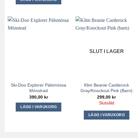
SLUT I LAGER
Ski-Doo Explorer Pälsmössa
Klim Beanie Castlerock
Mönstrad
Gray/Knockout Pink (barn)
390,00
kr
299,00
kr
Slutsåld
LÄGG I VARUKORG
Den
LÄGG I VARUKORG
här
produkten
har