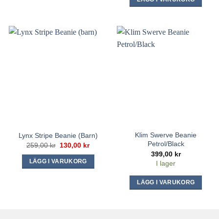
Klim Swerve Beanie
Lynx Stripe Beanie (barn)
Petrol/Black
Det
Det
259,00
kr
130,00
kr
ursprungliga
nuvarande
399,00
kr
priset
priset
LÄGG I VARUKORG
I lager
var:
är:
259,00 kr.
130,00 kr.
Den
LÄGG I VARUKORG
här
produkten
har
flera