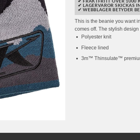
✔ FRAKTFRITT ÖVER 1000 K
✔ LAGERVAROR SKICKAS I
✔ WEBBLAGER BETYDER BE
This is the beanie you want i
comes off. The stylish design
Polyester knit
Fleece lined
3m™ Thinsulate™ premium 