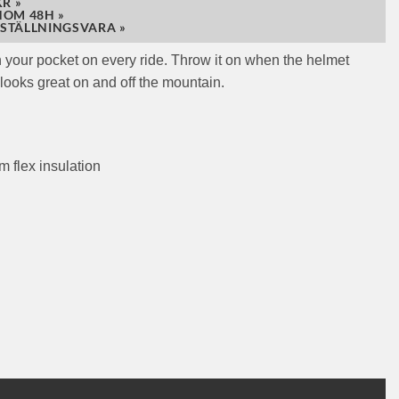
R »
NOM 48H »
STÄLLNINGSVARA »
n your pocket on every ride. Throw it on when the helmet
 looks great on and off the mountain.
flex insulation