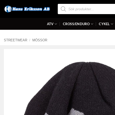
Skip
Produktsökning
to
content
ATV
CROSS/ENDURO
CYKEL
STREETWEAR
/
MÖSSOR