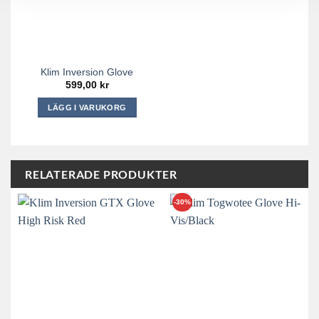
Klim Inversion Glove
599,00
kr
LÄGG I VARUKORG
Den
här
produkten
har
RELATERADE PRODUKTER
flera
varianter.
-30%
De
olika
alternativen
kan
väljas
på
produktsidan