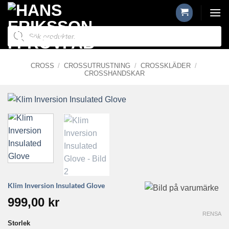
Skip
to
Produktsökning
content
CROSS
/
CROSSUTRUSTNING
/
CROSSKLÄDER
/
CROSSHANDSKAR
Klim Inversion Insulated Glove
999,00
kr
RENSA
Storlek