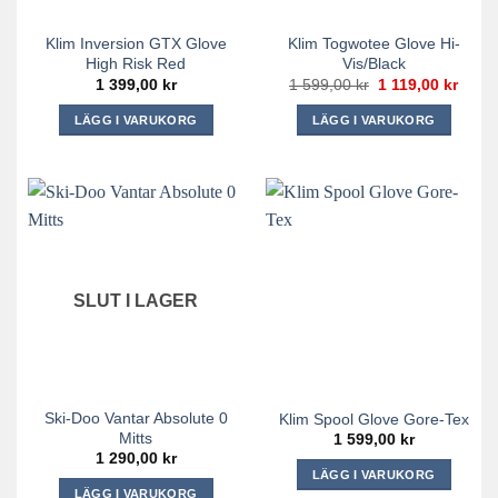
Klim Inversion GTX Glove
Klim Togwotee Glove Hi-
High Risk Red
Vis/Black
Det
Det
1 399,00
kr
1 599,00
kr
1 119,00
kr
ursprungliga
nuva
priset
priset
LÄGG I VARUKORG
LÄGG I VARUKORG
var:
är:
1
1
Den
Den
599,00 kr.
119,0
här
här
produkten
produkten
har
har
flera
flera
varianter.
varianter.
De
De
SLUT I LAGER
olika
olika
alternativen
alternativen
kan
kan
väljas
väljas
på
på
Ski-Doo Vantar Absolute 0
Klim Spool Glove Gore-Tex
produktsidan
produktsidan
Mitts
1 599,00
kr
1 290,00
kr
LÄGG I VARUKORG
LÄGG I VARUKORG