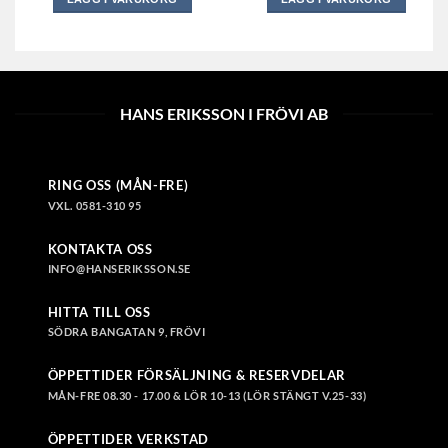
Den
Den
här
här
produkten
produkten
har
har
flera
flera
HANS ERIKSSON I FRÖVI AB
varianter.
varianter.
De
De
olika
olika
RING OSS (MÅN-FRE)
alternativen
alternativen
VXL. 0581-310 95
kan
kan
väljas
väljas
KONTAKTA OSS
på
på
INFO@HANSERIKSSON.SE
produktsidan
produktsidan
HITTA TILL OSS
SÖDRA BANGATAN 9, FRÖVI
ÖPPETTIDER FÖRSÄLJNING & RESERVDELAR
MÅN-FRE 08.30 - 17.00 & LÖR 10-13 (LÖR STÄNGT V.25-33)
ÖPPETTIDER VERKSTAD