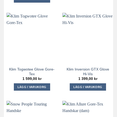
Den
Den
här
här
produkten
produkten
har
har
flera
flera
varianter.
varianter.
De
De
olika
olika
alternativen
alternativen
kan
kan
väljas
väljas
på
på
produktsidan
Klim Togwotee Glove Gore-
Klim Inversion GTX Glove
produktsidan
Tex
Hi-Vis
1 599,00
kr
1 399,00
kr
LÄGG I VARUKORG
LÄGG I VARUKORG
Den
Den
här
här
produkten
produkten
har
har
flera
flera