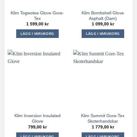
väljas
väljas
på
på
Klim Togwotee Glove Gore-
Klim Bombshell Glove
produktsidan
produktsidan
Tex
Asphalt (dam)
1 599,00
kr
1 099,00
kr
LÄGG I VARUKORG
LÄGG I VARUKORG
Den
Den
här
här
produkten
produkten
har
har
flera
flera
varianter.
varianter.
De
De
olika
olika
alternativen
alternativen
kan
kan
väljas
väljas
på
på
Klim Inversion Insulated
Klim Summit Gore-Tex
produktsidan
produktsidan
Glove
Skoterhandskar
799,00
kr
1 779,00
kr
LÄGG I VARUKORG
LÄGG I VARUKORG