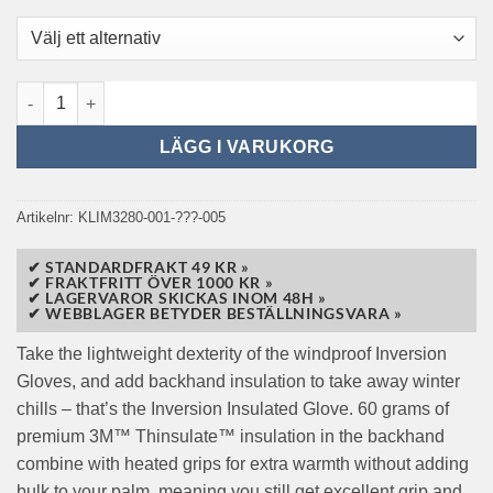
Klim Inversion Insulated Glove mängd
LÄGG I VARUKORG
Artikelnr:
KLIM3280-001-???-005
✔ STANDARDFRAKT 49 KR »
✔ FRAKTFRITT ÖVER 1000 KR »
✔ LAGERVAROR SKICKAS INOM 48H »
✔ WEBBLAGER BETYDER BESTÄLLNINGSVARA »
Take the lightweight dexterity of the windproof Inversion
Gloves, and add backhand insulation to take away winter
chills – that’s the Inversion Insulated Glove. 60 grams of
premium 3M™ Thinsulate™ insulation in the backhand
combine with heated grips for extra warmth without adding
bulk to your palm, meaning you still get excellent grip and