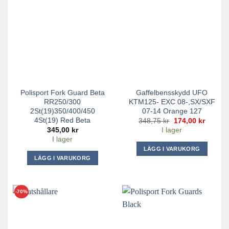
Polisport Fork Guard Beta
Gaffelbensskydd UFO
RR250/300
KTM125- EXC 08-,SX/SXF
2St(19)350/400/450
07-14 Orange 127
4St(19) Red Beta
Det
Det
348,75
kr
174,00
kr
ursprungliga
nuvara
345,00
kr
I lager
priset
priset
I lager
var:
är:
348,75 kr.
174,00 
LÄGG I VARUKORG
LÄGG I VARUKORG
-70%