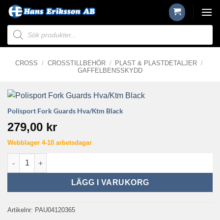
Skip
to
Produktsökning
content
CROSS
/
CROSSTILLBEHÖR
/
PLAST & PLASTDETALJER
/
GAFFELBENSSKYDD
Polisport Fork Guards Hva/Ktm Black
279,00
kr
Webblager 4-10 arbetsdagar
Polisport Fork Guards Hva/Ktm Black mängd
LÄGG I VARUKORG
Artikelnr:
PAU04120365