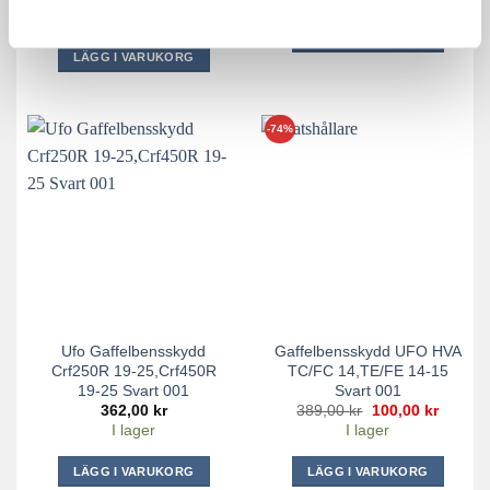
ursprungliga
nuvarande
I lager
priset
priset
var:
är:
LÄGG I VARUKORG
1
450,00 kr.
LÄGG I VARUKORG
499,00 kr.
-74%
Ufo Gaffelbensskydd
Gaffelbensskydd UFO HVA
Crf250R 19-25,Crf450R
TC/FC 14,TE/FE 14-15
19-25 Svart 001
Svart 001
Det
Det
362,00
kr
389,00
kr
100,00
kr
ursprungliga
nuvara
I lager
I lager
priset
priset
var:
är:
389,00 kr.
100,00 
LÄGG I VARUKORG
LÄGG I VARUKORG