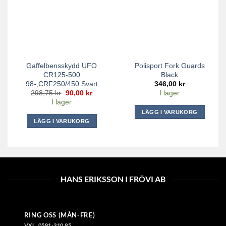
Gaffelbensskydd UFO
Polisport Fork Guards
CR125-500
Black
98-,CRF250/450 Svart
346,00
kr
Det
Det
298,75
kr
90,00
kr
I lager
ursprungliga
nuvarande
I lager
priset
priset
var:
är:
LÄGG I VARUKORG
298,75 kr.
90,00 kr.
LÄGG I VARUKORG
HANS ERIKSSON I FRÖVI AB
RING OSS (MÅN-FRE)
VXL. 0581-310 95