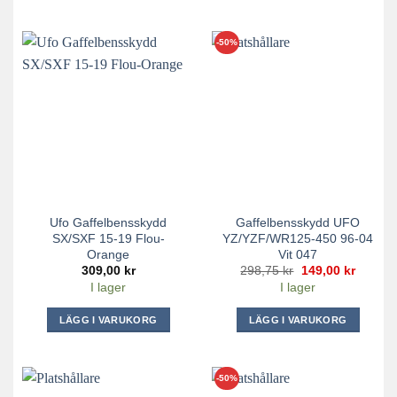
-50%
Ufo Gaffelbensskydd
Gaffelbensskydd UFO
SX/SXF 15-19 Flou-
YZ/YZF/WR125-450 96-04
Orange
Vit 047
Det
Det
309,00
kr
298,75
kr
149,00
kr
ursprungliga
nuvara
I lager
I lager
priset
priset
var:
är:
298,75 kr.
149,00 
LÄGG I VARUKORG
LÄGG I VARUKORG
-50%