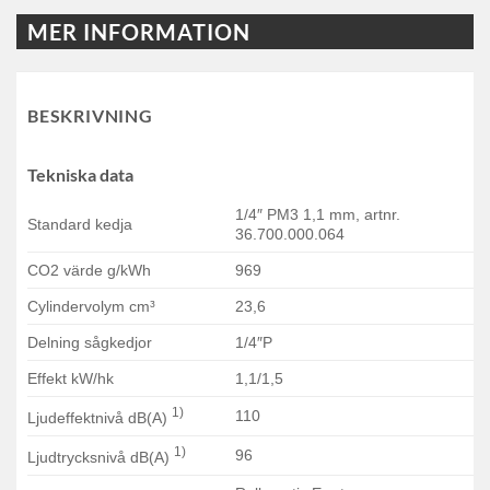
MER INFORMATION
BESKRIVNING
Tekniska data
1/4″ PM3 1,1 mm, artnr.
Standard kedja
36.700.000.064
CO2 värde g/kWh
969
Cylindervolym cm³
23,6
Delning sågkedjor
1/4″P
Effekt kW/hk
1,1/1,5
1)
110
Ljudeffektnivå dB(A)
1)
96
Ljudtrycksnivå dB(A)