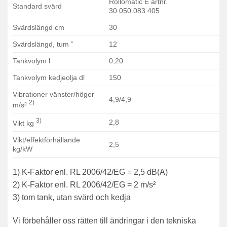
Rollomatic E artnr.
Standard svärd
30.050.083.405
Svärdslängd cm
30
Svärdslängd, tum ”
12
Tankvolym l
0,20
Tankvolym kedjeolja dl
150
Vibrationer vänster/höger
4,9/4,9
2)
m/s²
3)
2,8
Vikt kg
Vikt/effektförhållande
2,5
kg/kW
1) K-Faktor enl. RL 2006/42/EG = 2,5 dB(A)
2) K-Faktor enl. RL 2006/42/EG = 2 m/s²
3) tom tank, utan svärd och kedja
Vi förbehåller oss rätten till ändringar i den tekniska