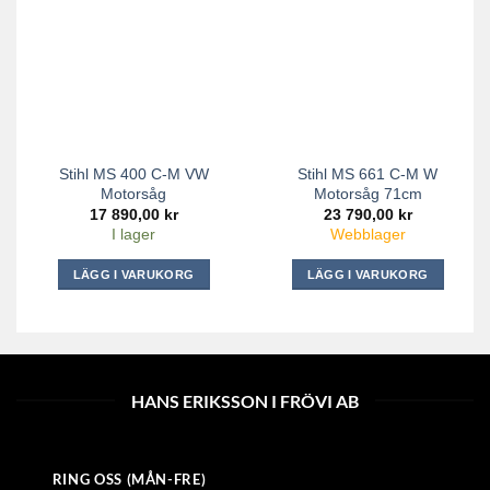
Stihl MS 400 C-M VW
Stihl MS 661 C-M W
Motorsåg
Motorsåg 71cm
17 890,00
kr
23 790,00
kr
I lager
Webblager
LÄGG I VARUKORG
LÄGG I VARUKORG
HANS ERIKSSON I FRÖVI AB
RING OSS (MÅN-FRE)