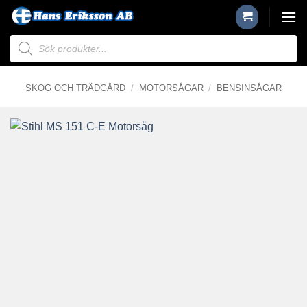
Skip
to
Produktsökning
content
SKOG OCH TRÄDGÅRD
/
MOTORSÅGAR
/
BENSINSÅGAR