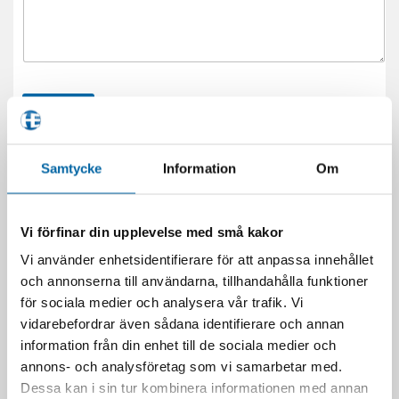
Skicka
Samtycke
Information
Om
BERÄKNA MÅNADSKOSTNAD
Vi förfinar din upplevelse med små kakor
Vi använder enhetsidentifierare för att anpassa innehållet
Dela upp betalning med LF Finans
och annonserna till användarna, tillhandahålla funktioner
för sociala medier och analysera vår trafik. Vi
Laborera med månadskostnaden genom att ändra Pris,
vidarebefordrar även sådana identifierare och annan
Kontantinsats, Avbetalningstid och Ränta.
information från din enhet till de sociala medier och
annons- och analysföretag som vi samarbetar med.
Dessa kan i sin tur kombinera informationen med annan