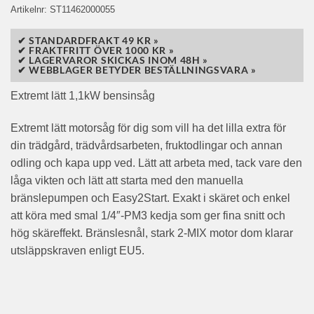
Artikelnr:
ST11462000055
✔ STANDARDFRAKT 49 KR »
✔ FRAKTFRITT ÖVER 1000 KR »
✔ LAGERVAROR SKICKAS INOM 48H »
✔ WEBBLAGER BETYDER BESTÄLLNINGSVARA »
Extremt lätt 1,1kW bensinsåg
Extremt lätt motorsåg för dig som vill ha det lilla extra för
din trädgård, trädvårdsarbeten, fruktodlingar och annan
odling och kapa upp ved. Lätt att arbeta med, tack vare den
låga vikten och lätt att starta med den manuella
bränslepumpen och Easy2Start. Exakt i skäret och enkel
att köra med smal 1/4″-PM3 kedja som ger fina snitt och
hög skäreffekt. Bränslesnål, stark 2-MIX motor dom klarar
utsläppskraven enligt EU5.